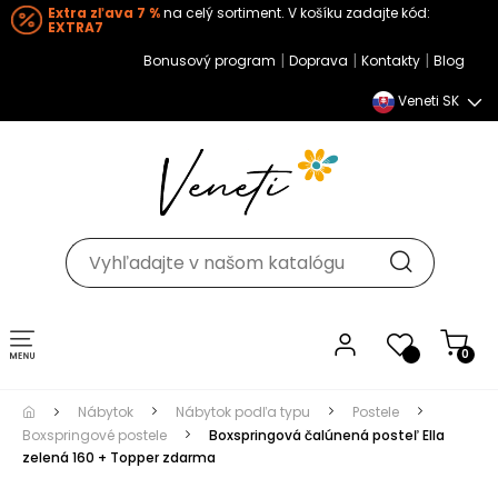
Extra zľava 7 %
na celý sortiment. V košíku zadajte kód:
EXTRA7
|
|
|
Bonusový program
Doprava
Kontakty
Blog
Veneti SK
Toggle navigation
0
Nábytok
Nábytok podľa typu
Postele
Boxspringové postele
Boxspringová čalúnená posteľ Ella
zelená 160 + Topper zdarma