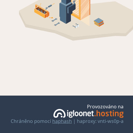
Provozováno na
Chráněno pomocí
haphash
| haproxy: vnti-ws0p-a