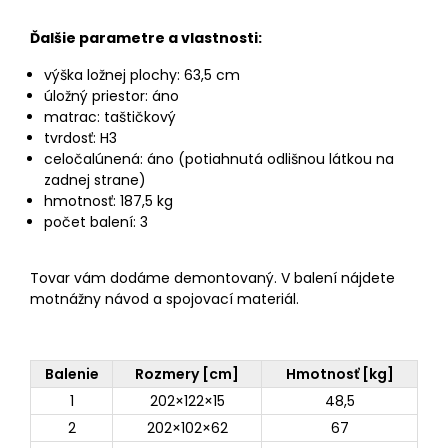
Ďalšie parametre a vlastnosti:
výška ložnej plochy: 63,5 cm
úložný priestor: áno
matrac: taštičkový
tvrdosť: H3
celočalúnená: áno (potiahnutá odlišnou látkou na
zadnej strane)
hmotnosť: 187,5 kg
počet balení: 3
Tovar vám dodáme demontovaný. V balení nájdete
motnážny návod a spojovací materiál.
Balenie
Rozmery [cm]
Hmotnosť [kg]
1
202×122×15
48,5
2
202×102×62
67