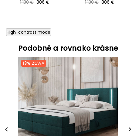
Bežná cena
Cena
Bežná cena
Cena
1 130 €
886 €
1 130 €
886 €
High-contrast mode
Podobné a rovnako krásne
13%
ZĽAVA