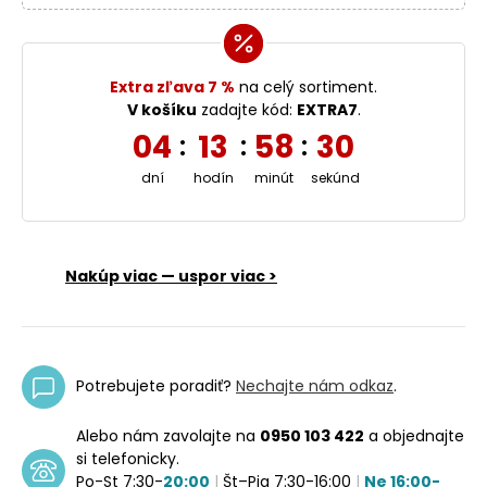
Extra zľava 7 %
na celý sortiment.
V košíku
zadajte kód:
EXTRA7
.
04
13
58
30
:
:
:
dní
hodín
minút
sekúnd
Nakúp viac — uspor viac >
Potrebujete poradiť?
Nechajte nám odkaz
.
Alebo nám zavolajte na
0950 103 422
a objednajte
si telefonicky.
Po-St 7:30-
20:00
|
Št–Pia 7:30-16:00
|
Ne 16:00-