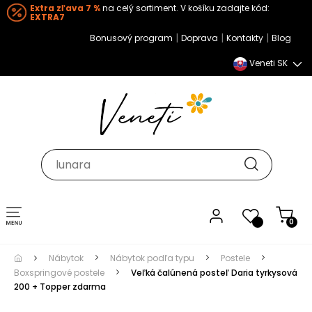
Extra zľava 7 %
na celý sortiment. V košíku zadajte kód:
EXTRA7
|
|
|
Bonusový program
Doprava
Kontakty
Blog
Veneti SK
Toggle navigation
0
Nábytok
Nábytok podľa typu
Postele
Boxspringové postele
Veľká čalúnená posteľ Daria tyrkysová
200 + Topper zdarma