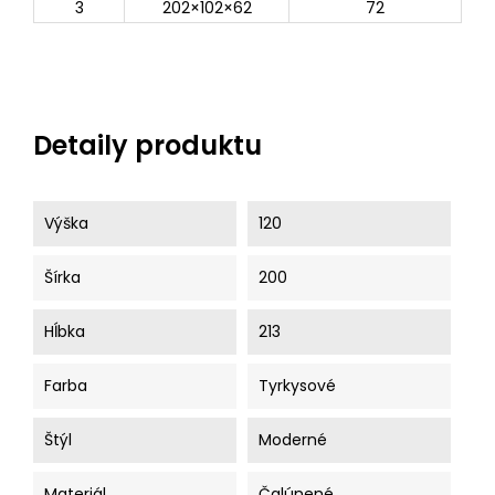
3
202×102×62
72
Detaily produktu
Výška
120
Šírka
200
Hĺbka
213
Farba
Tyrkysové
Štýl
Moderné
Materiál
Čalúnené