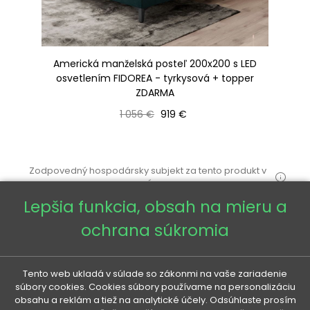
Americká manželská posteľ 200x200 s LED
H
osvetlením FIDOREA - tyrkysová + topper
ZDARMA
Bežná cena
Cena
1 056 €
919 €
Zodpovedný hospodársky subjekt za tento produkt v
EÚ
Lepšia funkcia, obsah na mieru a
ochrana súkromia
Tento web ukladá v súlade so zákonmi na vaše zariadenie
VENETI

súbory cookies. Cookies súbory používame na personalizáciu
obsahu a reklám a tiež na analytické účely. Odsúhlaste prosím