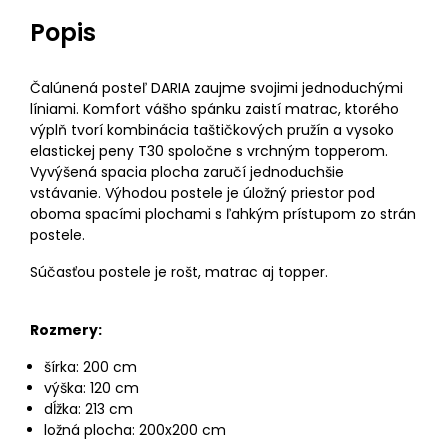
Popis
Čalúnená posteľ DARIA zaujme svojimi jednoduchými
líniami. Komfort vášho spánku zaistí matrac, ktorého
výplň tvorí kombinácia taštičkových pružín a vysoko
elastickej peny T30 spoločne s vrchným topperom.
Vyvýšená spacia plocha zaručí jednoduchšie
vstávanie. Výhodou postele je úložný priestor pod
oboma spacími plochami s ľahkým prístupom zo strán
postele.
Súčasťou postele je rošt, matrac aj topper.
Rozmery:
šírka: 200 cm
výška: 120 cm
dĺžka: 213 cm
ložná plocha: 200x200 cm