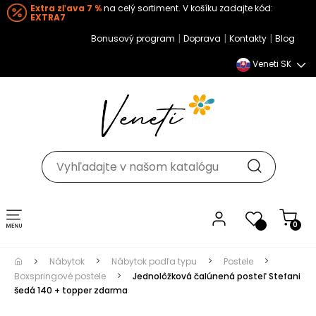
Extra zľava 7 %
na celý sortiment. V košíku zadajte kód:
EXTRA7
|
|
|
Bonusový program
Doprava
Kontakty
Blog
Veneti SK
Toggle navigation
0
Nábytok
Nábytok podľa typu
Postele
Boxspringové postele
Jednolôžková čalúnená posteľ Stefani
šedá 140 + topper zdarma