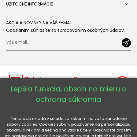
UŽITOČNÉ INFORMÁCIE

AKCIA A NOVINKY NA VÁŠ E-MAIL
Odoslaním súhlasíte so spracovaním osobných údajov.
Lepšia funkcia, obsah na mieru a
ochrana súkromia
Copyright © 2026 - Veneti™
Tento web ukladá v súlade so zákonmi na vaše zariadenie
Veneti SK
súbory cookies. Cookies súbory používame na personalizáciu
obsahu a reklám a tiež na analytické účely. Odsúhlaste prosím
ich nastavenia pre ďalšie používanie webu a taktiež pre využitie,