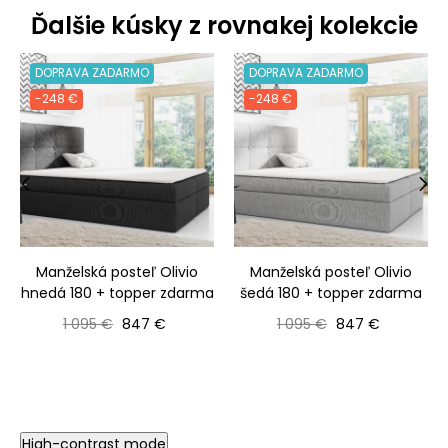
Ďalšie kúsky z rovnakej kolekcie
DOPRAVA ZADARMO
DOPRAVA ZADARMO
-248 €
-248 €
‹
›
Manželská posteľ Olivio
Manželská posteľ Olivio
hnedá 180 + topper zdarma
šedá 180 + topper zdarma
Bežná cena
Cena
Bežná cena
Cena
1 095 €
847 €
1 095 €
847 €
High-contrast mode