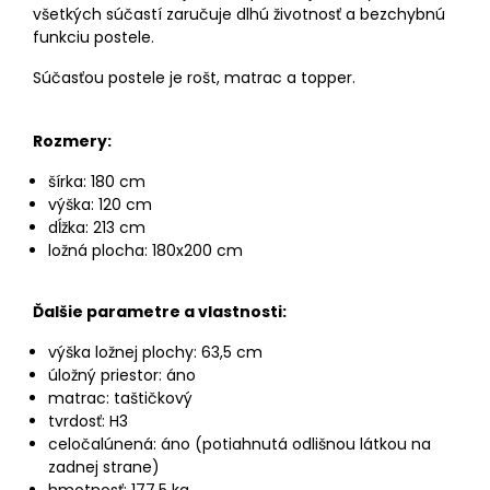
všetkých súčastí zaručuje dlhú životnosť a bezchybnú
funkciu postele.
Súčasťou postele je rošt, matrac a topper.
Rozmery:
šírka: 180 cm
výška: 120 cm
dĺžka: 213 cm
ložná plocha: 180x200 cm
Ďalšie parametre a vlastnosti:
výška ložnej plochy: 63,5 cm
úložný priestor: áno
matrac: taštičkový
tvrdosť: H3
celočalúnená: áno (potiahnutá odlišnou látkou na
zadnej strane)