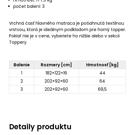
hmotnosť: 177,5 kg
počet balení: 3
Vrchná časť hlavného matraca je potiahnutá textilnou
vrstvou, ktorá je ideálnym podkladom pre horný topper.
Pokiaľ nie je v cene, vyberiete ho nižšie alebo v sekcii
Toppery.
Balenie
Rozmery [cm]
Hmotnosť [kg]
1
182×122×16
44
2
202×92×60
64
3
202×92×60
69,5
Detaily produktu