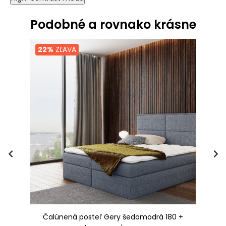
Podobné a rovnako krásne
22%
ZĽAVA
o
Čalúnená posteľ Gery šedomodrá 180 +
Kú