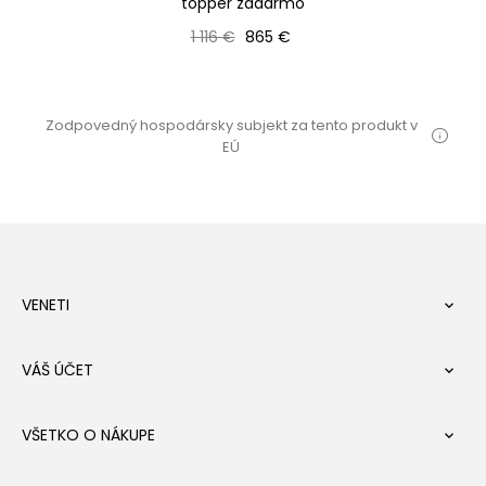
topper zadarmo
Bežná cena
Cena
1 116 €
865 €
Zodpovedný hospodársky subjekt za tento produkt v
EÚ
VENETI

VÁŠ ÚČET

VŠETKO O NÁKUPE
