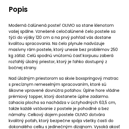
Popis
Moderná čalúnená posteľ OLIVIO sa stane klenotom
vašej spálne. Vznešené celočalúnené čelo postele sa
týči do výšky 120 cm a na prvý pohľad vás dostane
kvalitou spracovania. Na čelo plynule nadväzuje
masívny rám postele, ktorý unesie bez problémov 250
kg záťaž. Celú spodnú vnútornú časť korpusu zaberá
rozľahlý úložný priestor, ktorý je ľahko dostupný z
bočnej strany.
Nad úložným priestorom sa skvie boxspringový matrac
s precíznym remeselným spracovaním, ktoré sú
šikovne vpravené dovnútra poťahov. Úplne hore vládne
prémiový topper, ktorý dostanete úplne zadarmo.
Ľahacia plocha sa nachádza v úctyhodných 63,5 cm,
takže každé vstávanie z postele je pohodlné a bez
námahy. Celkový dojem postele OLIVIO dotvára
kvalitný poťah, ktorý bezpečne spája všetky časti do
dokonalého celku s jedinečným dizajnom. Vysoká akosť