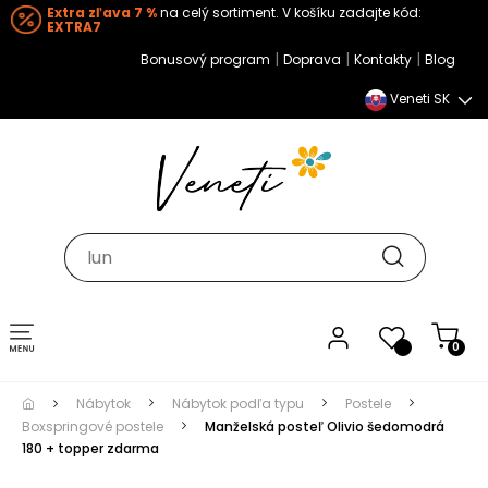
Extra zľava 7 %
na celý sortiment. V košíku zadajte kód:
EXTRA7
|
|
|
Bonusový program
Doprava
Kontakty
Blog
Veneti SK
Toggle navigation
0
Nábytok
Nábytok podľa typu
Postele
Boxspringové postele
Manželská posteľ Olivio šedomodrá
180 + topper zdarma