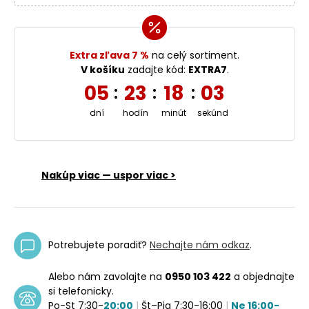
Extra zľava 7 %
na celý sortiment.
V košíku
zadajte kód:
EXTRA7
.
05
23
18
02
:
:
:
dní
hodín
minút
sekúnd
Nakúp viac — uspor viac >
Potrebujete poradiť?
Nechajte nám odkaz
.
Alebo nám zavolajte na
0950 103 422
a objednajte
si telefonicky.
Po-St 7:30-
20:00
|
Št–Pia 7:30-16:00
|
Ne 16:00-