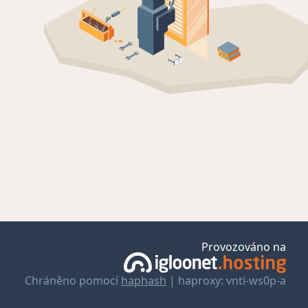
Provozováno na
Chráněno pomocí
haphash
| haproxy: vnti-ws0p-a