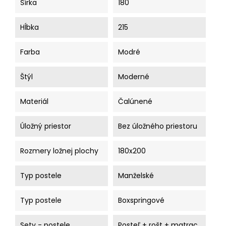
Šírka
180
Hĺbka
215
Farba
Modré
Štýl
Moderné
Materiál
Čalúnené
Úložný priestor
Bez úložného priestoru
Rozmery ložnej plochy
180x200
Typ postele
Manželské
Typ postele
Boxspringové
Sety - postele
Posteľ + rošt + matrac