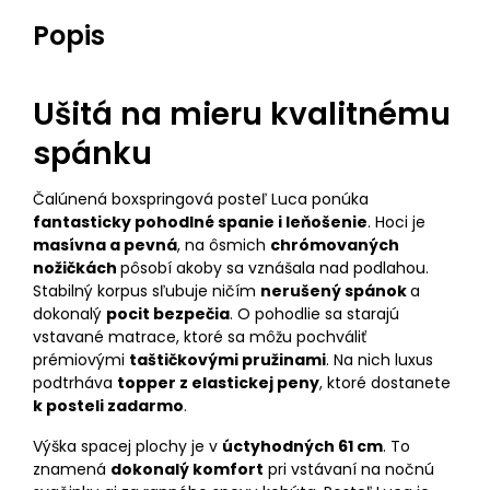
Popis
Ušitá na mieru kvalitnému
spánku
Čalúnená boxspringová posteľ Luca ponúka
fantasticky pohodlné spanie i leňošenie
. Hoci je
masívna a pevná
, na ôsmich
chrómovaných
nožičkách
pôsobí akoby sa vznášala nad podlahou.
Stabilný korpus sľubuje ničím
nerušený spánok
a
dokonalý
pocit bezpečia
. O pohodlie sa starajú
vstavané matrace, ktoré sa môžu pochváliť
prémiovými
taštičkovými pružinami
. Na nich luxus
podtrháva
topper z elastickej peny
, ktoré dostanete
k posteli zadarmo
.
Výška spacej plochy je v
úctyhodných 61 cm
. To
znamená
dokonalý komfort
pri vstávaní na nočnú