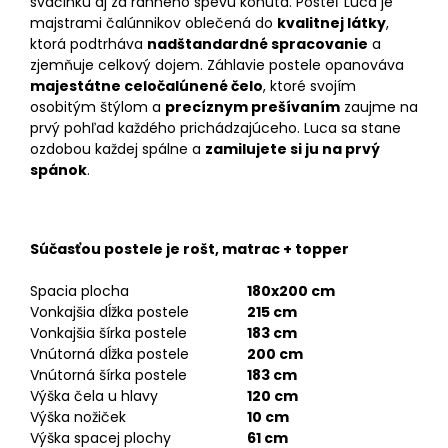
svačinku aj za ranného spevu kohúta. Posteľ Luca je
majstrami čalúnnikov oblečená do
kvalitnej látky
,
ktorá podtrháva
nadštandardné spracovanie
a
zjemňuje celkový dojem. Záhlavie postele opanováva
majestátne celočalúnené čelo
, ktoré svojím
osobitým štýlom a
precíznym prešívaním
zaujme na
prvý pohľad každého prichádzajúceho. Luca sa stane
ozdobou každej spálne a
zamilujete si ju na prvý
spánok
.
Súčasťou postele je rošt, matrac + topper
Spacia plocha
180x200 cm
Vonkajšia dĺžka postele
215 cm
Vonkajšia šírka postele
183 cm
Vnútorná dĺžka postele
200 cm
Vnútorná šírka postele
183 cm
Výška čela u hlavy
120 cm
Výška nožiček
10 cm
Výška spacej plochy
61 cm