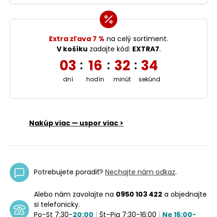
Extra zľava 7 %
na celý sortiment.
V košíku
zadajte kód:
EXTRA7
.
03
16
32
33
:
:
:
dní
hodín
minút
sekúnd
Nakúp viac — uspor viac >
Potrebujete poradiť?
Nechajte nám odkaz
.
Alebo nám zavolajte na
0950 103 422
a objednajte
si telefonicky.
Po-St 7:30-
20:00
|
Št–Pia 7:30-16:00
|
Ne 16:00-