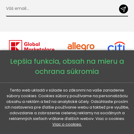
Lepšia funkcia, obsah na mieru a
ochrana súkromia
Copyright © 2026 - Veneti™
Veneti SK
Tento web ukladá v súlade so zákonmi na vaše zariadenie
súbory cookies. Cookies súbory používame na personalizáciu
obsahu a reklám a tiež na analytické účely. Odsúhlaste prosím
Veneti CZ
ich nastavenia pre ďalšie používanie webu a taktiež pre využitie,
odovzdanie a zobrazenie cielenej reklamy na sociálnych a
reklamných sieťach vrátane ďalších webov. Viac o cookies.
Veneti DE
Viac o cookies.