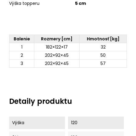
Výška topperu
5 cm
Balenie
Rozmery [cm]
Hmotnosť [kg]
1
182×122×17
32
2
202×92×45
50
3
202×92×45
57
Detaily produktu
Výška
120