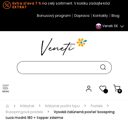
Extra zľava 7 %
na celý sortiment. V košíku zadajte kód:
EXTRA7
|
|
|
Bonusový program
Doprava
Kontakty
Blog
Veneti SK
Toggle navigation
0
Nábytok
Nábytok podľa typu
Postele
Boxspringové postele
Vysoká čalúnená posteľ boxspring
Luca modrá 180 + topper zdarma