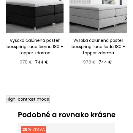
‹
›
Vysoká čalúnená posteľ
Vysoká čalúnená posteľ
boxspring Luca čierna 180 +
boxspring Luca šedá 180 +
topper zdarma
topper zdarma
Bežná cena
Cena
Bežná cena
Cena
978 €
744 €
978 €
744 €
High-contrast mode
Podobné a rovnako krásne
25%
ZĽAVA