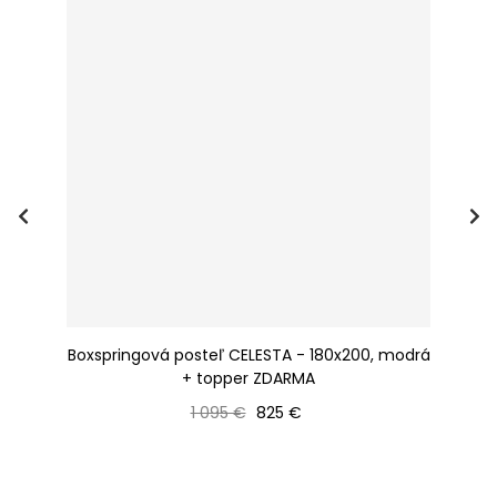
Boxspringová posteľ CELESTA - 180x200, modrá
+ topper ZDARMA
Bežná cena
Cena
1 095 €
825 €