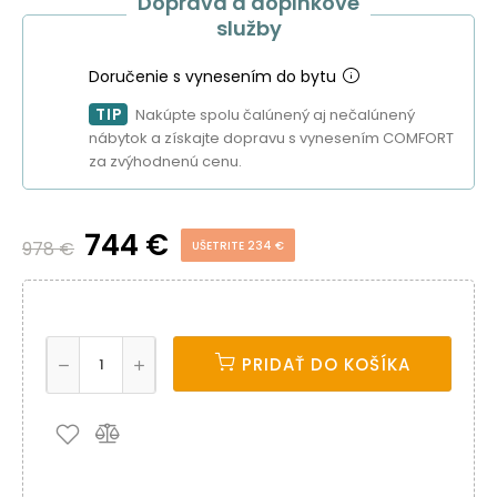
Doprava a doplnkové
služby
Doručenie s vynesením do bytu
TIP
Nakúpte spolu čalúnený aj nečalúnený
nábytok a získajte dopravu s vynesením COMFORT
za zvýhodnenú cenu.
744 €
978 €
UŠETRITE 234 €
PRIDAŤ DO KOŠÍKA