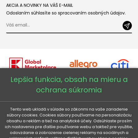
AKCIA A NOVINKY NA VÁŠ E-MAIL
Odoslaním súhlasíte so spracovaním osobných údajov.
Lepšia funkcia, obsah na mieru a
ochrana súkromia
Copyright © 2026 - Veneti™
Veneti SK
Tento web ukladá v súlade so zákonmi na vaše zariadenie
súbory cookies. Cookies súbory používame na personalizáciu
obsahu a reklám a tiež na analytické účely. Odsúhlaste prosím
Veneti CZ
ich nastavenia pre ďalšie používanie webu a taktiež pre využitie,
odovzdanie a zobrazenie cielenej reklamy na sociálnych a