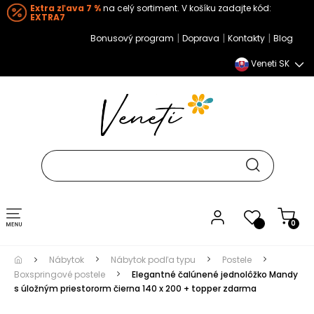
Extra zľava 7 %
na celý sortiment. V košíku zadajte kód:
EXTRA7
|
|
|
Bonusový program
Doprava
Kontakty
Blog
Veneti SK
Toggle navigation
0
Nábytok
Nábytok podľa typu
Postele
Boxspringové postele
Elegantné čalúnené jednolôžko Mandy
s úložným priestororm čierna 140 x 200 + topper zdarma