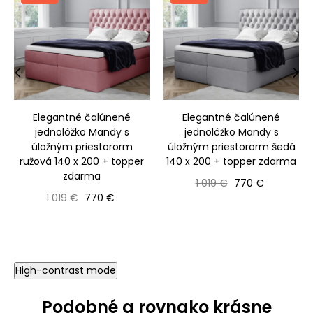
‹
›
Elegantné čalúnené
Elegantné čalúnené
jednolôžko Mandy s
jednolôžko Mandy s
úložným priestororm
úložným priestororm šedá
ružová 140 x 200 + topper
140 x 200 + topper zdarma
zdarma
Bežná cena
Cena
1 019 €
770 €
Bežná cena
Cena
1 019 €
770 €
High-contrast mode
Podobné a rovnako krásne