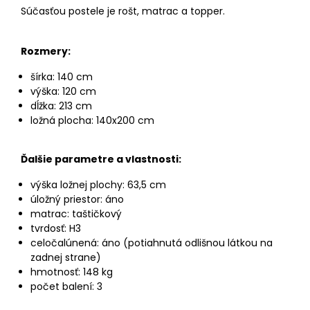
Súčasťou postele je rošt, matrac a topper.
Rozmery:
šírka: 140 cm
výška: 120 cm
dĺžka: 213 cm
ložná plocha: 140x200 cm
Ďalšie parametre a vlastnosti:
výška ložnej plochy: 63,5 cm
úložný priestor: áno
matrac: taštičkový
tvrdosť: H3
celočalúnená: áno (potiahnutá odlišnou látkou na
zadnej strane)
hmotnosť: 148 kg
počet balení: 3