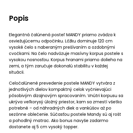
Popis
Elegantná čalúnená posteľ MANDY priamo zvádza k
osviežujúcemu odpočinku. Lôžku dominuje 120 cm
vysoké čelo s naberaným prešívaním a ozdobnými
cvočkami. Na čelo nadväzuje masívny korpus postele s
vysokou nosnosťou. Korpus hranami priamo dolieha na
zemi, a tým zaručuje dokonalú stabilitu v každej
situácii.
Celočalúnené prevedenie postele MANDY vytvára z
jednotlivých dielov kompaktný celok vyčnievajúci
pôsobivým dizajnovým spracovaním. Vnútri korpusu sa
ukrýva veľkorysý úložný priestor, kam sa zmestí všetko
potrebné – od náhradných diek a vankúšov až po
sezónne oblečenie. Súčasťou postele Mandy sú aj rošt
a pohodlný matrac. Ako bonus navyše zadarmo
dostanete aj 5 cm vysoký topper.