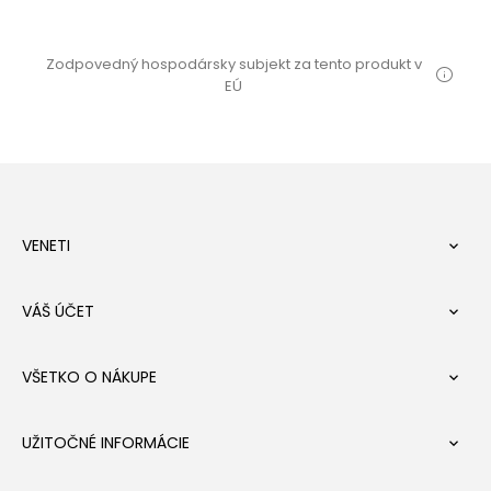
Zodpovedný hospodársky subjekt za tento produkt v
EÚ
VENETI

VÁŠ ÚČET

VŠETKO O NÁKUPE

UŽITOČNÉ INFORMÁCIE
