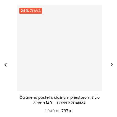
24%
ZĽAVA
é,
Čalúnená posteľ s úložným priestorom Sivio
Ča
čierna 140 + TOPPER ZDARMA
Bežná cena
Cena
1 040 €
787 €