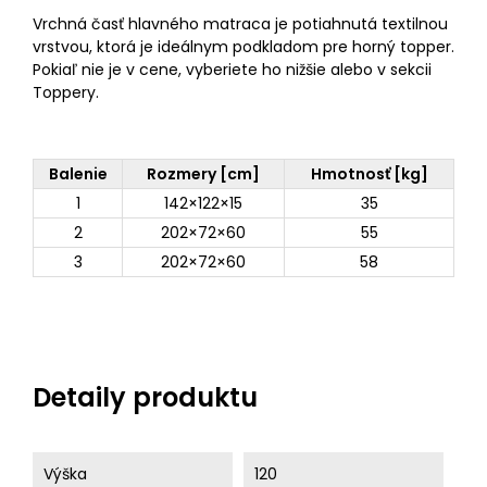
Vrchná časť hlavného matraca je potiahnutá textilnou
vrstvou, ktorá je ideálnym podkladom pre horný topper.
Pokiaľ nie je v cene, vyberiete ho nižšie alebo v sekcii
Toppery.
Balenie
Rozmery [cm]
Hmotnosť [kg]
1
142×122×15
35
2
202×72×60
55
3
202×72×60
58
Detaily produktu
Výška
120