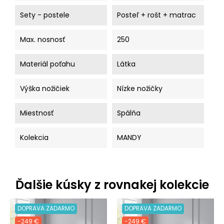
Sety - postele
Posteľ + rošt + matrac
Max. nosnosť
250
Materiál poťahu
Látka
Výška nožičiek
Nízke nožičky
Miestnosť
Spálňa
Kolekcia
MANDY
Ďalšie kúsky z rovnakej kolekcie
DOPRAVA ZADARMO
DOPRAVA ZADARMO
-249 €
-249 €