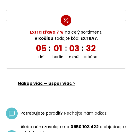
Extra zľava 7 %
na celý sortiment.
V košíku
zadajte kód:
EXTRA7
.
05
01
03
32
:
:
:
dní
hodín
minút
sekúnd
Nakúp viac — uspor viac >
Potrebujete poradiť?
Nechajte nám odkaz
.
Alebo nám zavolajte na
0950 103 422
a objednajte