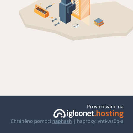
Provozováno na
Chráněno pomocí
haphash
| haproxy: vnti-ws0p-a