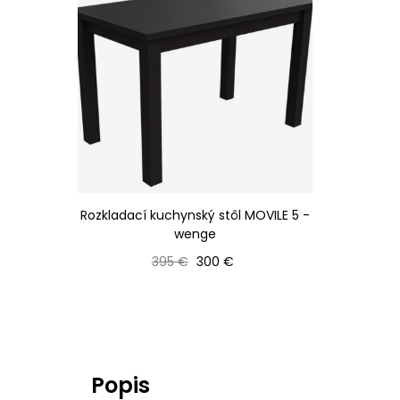
Rozkladací kuchynský stôl MOVILE 5 -
wenge
Bežná cena
Cena
395 €
300 €
Popis