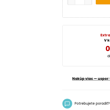
Extra
V k
0
d
Nakúp viac — uspor 
Potrebujete poradiť