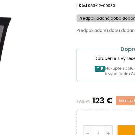
Kód
063-12-00030
Predpokladaná doba dodani
Predpokladanú dobu dodania
Dopr
Doručenie s vynes
Nakúpte spolu 
TIP
s vynesením C
123 €
174 €
UŠETRITE 