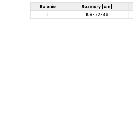
Balenie
Rozmery [cm]
1
108×72×46