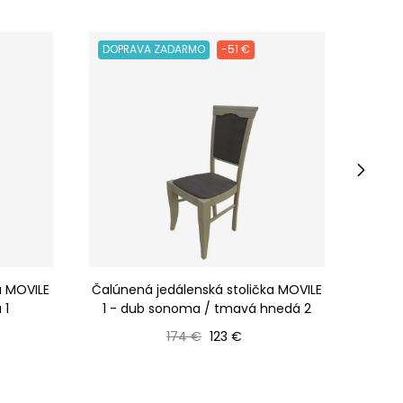
DOPRAVA ZADARMO
-51 €
DOPR
›
a MOVILE
Čalúnená jedálenská stolička MOVILE
Čalún
 1
1 - dub sonoma / tmavá hnedá 2
Bežná cena
Cena
174 €
123 €