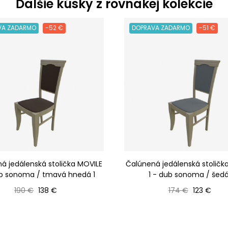
Ďalšie kúsky z rovnakej kolekcie
VA ZADARMO
-52 €
DOPRAVA ZADARMO
-51 €
á jedálenská stolička MOVILE
Čalúnená jedálenská stoličk
ub sonoma / tmavá hnedá 1
1 - dub sonoma / šedá
Bežná cena
Cena
Bežná cena
Cena
190 €
138 €
174 €
123 €