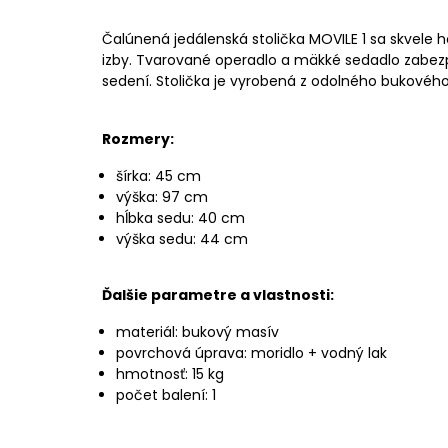
Čalúnená jedálenská stolička MOVILE 1 sa skvele h
izby. Tvarované operadlo a mäkké sedadlo zabezp
sedení. Stolička je vyrobená z odolného bukového
Rozmery:
šírka: 45 cm
výška: 97 cm
hĺbka sedu: 40 cm
výška sedu: 44 cm
Ďalšie parametre a vlastnosti:
materiál: bukový masív
povrchová úprava: moridlo + vodný lak
hmotnosť: 15 kg
počet balení: 1