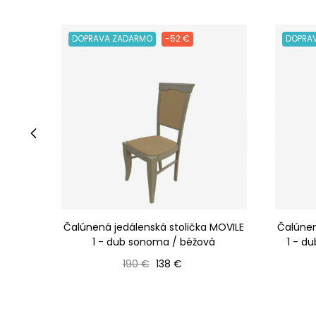
DOPRAVA ZADARMO
-52 €
DOPRA
‹
Čalúnená jedálenská stolička MOVILE
Čalúnen
1 - dub sonoma / béžová
1 - d
Bežná cena
Cena
190 €
138 €