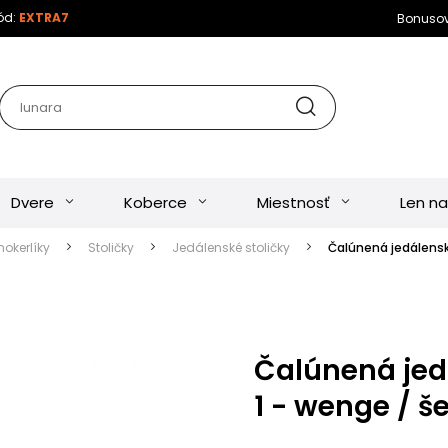
kód:
EXTRA7
Bonuso
Dvere
Koberce
Miestnosť
Len na
hokerlíky
Stoličky
Jedálenské stoličky
Čalúnená jedálenská
Čalúnená jed
1 - wenge / š