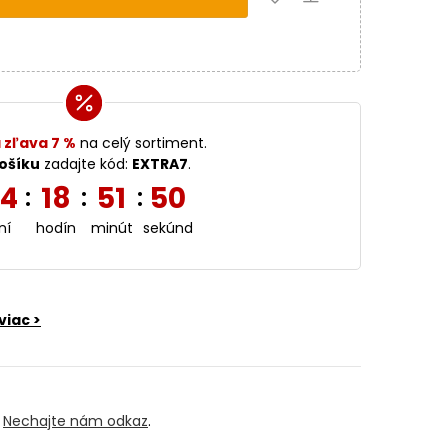
 zľava 7 %
na celý sortiment.
ošíku
zadajte kód:
EXTRA7
.
4
18
51
49
:
:
:
ní
hodín
minút
sekúnd
viac >
?
Nechajte nám odkaz
.