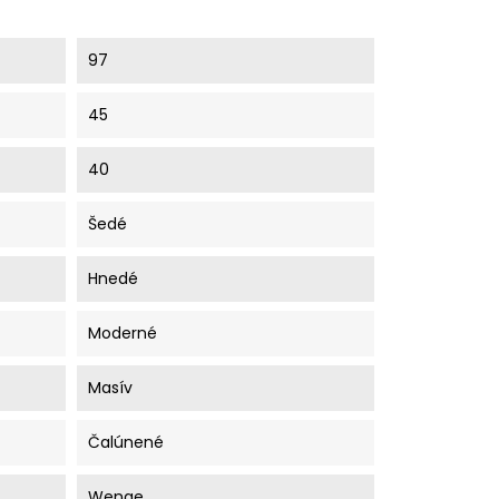
97
45
40
Šedé
Hnedé
Moderné
Masív
Čalúnené
Wenge