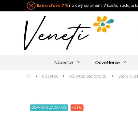
Extra zľava 7 %
na celý sortiment. V košíku zadajte 
Nábytok
Osvetlenie
Nábytok
Nábytok podľa typu
Stoličky a 
DOPRAVA ZADARMO
-51 €