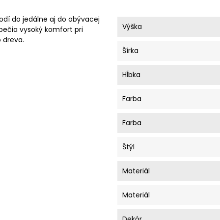
odí do jedálne aj do obývacej
Výška
ečia vysoký komfort pri
 dreva.
Šírka
Hĺbka
Farba
Farba
Štýl
Materiál
Materiál
Dekór