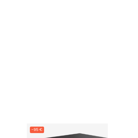
-95 €