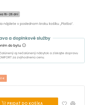
a 16–26 dní
 nájdete v poslednom kroku košíku „Platba“.
ava a doplnkové služby
ením do bytu
čalúnený aj nečalúnený nábytok a získajte dopravu
OMFORT za zvýhodnenú cenu.
51 €
PRIDAŤ DO KOŠÍKA