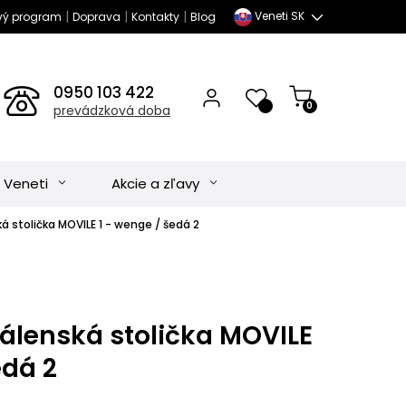
|
|
|
Veneti SK
vý program
Doprava
Kontakty
Blog
0950 103 422
0
prevádzková doba
 Veneti
Akcie a zľavy
 stolička MOVILE 1 - wenge / šedá 2
álenská stolička MOVILE
edá 2