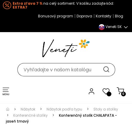
Extra zľava 7 %
na celý sortiment. V košíku zadajte kód:
EXTRA7
|
|
|
Bonusový program
Doprava
Kontakty
Blog
Veneti SK
Toggle navigation
0
Nábytok
Nábytok podľa typu
Stoly a stolíky
Konferenčné stolíky
Konferenčný stolík CHALAPATA -
jaseň tmavý