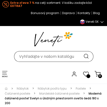
Extra zľava 7 %
na celý sortiment. V košíku zadajte kód:
EXTRA7
|
|
|
Bonusový program
Doprava
Kontakty
Blog
Veneti SK
Toggle navigation
0
Nábytok
Nábytok podľa typu
Postele
Čalúnené postele
Manželské čalúnené postele
Moderná
čalúnená posteľ Evelyn s úložným priestororm svetlo šedá 180 x
200