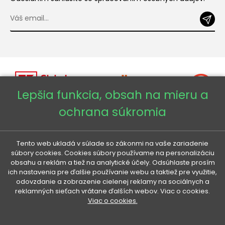
Lepšia funkcia, obsah na mieru a
ochrana súkromia
Copyright © 2026 - Veneti™
Tento web ukladá v súlade so zákonmi na vaše zariadenie
Veneti SK
súbory cookies. Cookies súbory používame na personalizáciu
obsahu a reklám a tiež na analytické účely. Odsúhlaste prosím
ich nastavenia pre ďalšie používanie webu a taktiež pre využitie,
Veneti CZ
odovzdanie a zobrazenie cielenej reklamy na sociálnych a
reklamných sieťach vrátane ďalších webov. Viac o cookies.
Viac o cookies.
Veneti DE