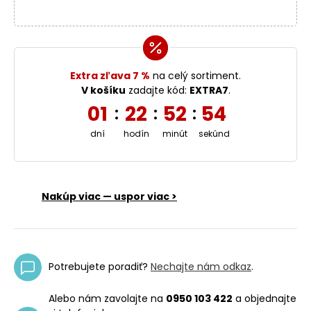
Extra zľava 7 %
na celý sortiment.
V košíku
zadajte kód:
EXTRA7
.
01
22
52
53
:
:
:
dní
hodín
minút
sekúnd
Nakúp viac — uspor viac >
Potrebujete poradiť?
Nechajte nám odkaz
.
Alebo nám zavolajte na
0950 103 422
a objednajte