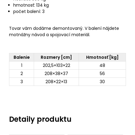
hmotnosť: 134 kg
počet balení: 3
Tovar vám dodáme demontovaný. V balení nájdete
motnážny návod a spojovací materiál.
Balenie
Rozmery [cm]
Hmotnosť [kg]
1
202,5×103×22
48
2
208×38×37
56
3
208×22×13
30
Detaily produktu