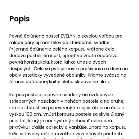
Popis
Pevná čalúnená posteľ EVELYN je skvelou voľbou pre
mladé páry aj manželov po striebornej svadbe.
Príjemné čalúnenie celého korpusu vrátane čela
dodáva posteli jemnosť, aj keď vo vnútri odpočíva
pevná konštrukcia, ktorá ľahko unesie dvoch
dospelých. Čelo sa pýši jemným prešívaním a dáva na
obdiv esteticky vyvedené obdĺžniky. Priamo zvádza na
čítanie obľúbenej knihy alebo sledovanie filmu.
Korpus postele je pevne usadený na ozdobných
strieborných nožičkách v nohách postele a na druhej
strane starostlivo pripevnený k majestátnemu čelu s
výškou 100 cm. Vnútri korpusu postele sa skvie úložný
priestot, ktorý je nachystaný schovať náhradnú
prikrývku i ďalšie obliečky a vankúše. Zhora na korpusu
ležia vstavaný rošt na kvalitne vyvedených pántoch.