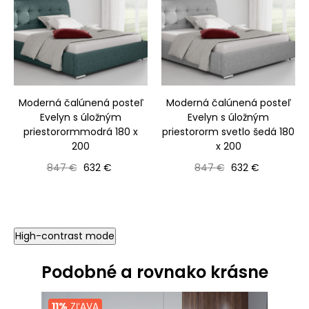
Moderná čalúnená posteľ
Moderná čalúnená posteľ
Evelyn s úložným
Evelyn s úložným
priestorormmodrá 180 x
priestororm svetlo šedá 180
200
x 200
Bežná cena
Cena
Bežná cena
Cena
847 €
632 €
847 €
632 €
High-contrast mode
Podobné a rovnako krásne
11%
ZĽAVA