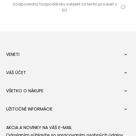
Zodpovedný hospodársky subjekt za tento produkt v
EÚ
VENETI

VÁŠ ÚČET

VŠETKO O NÁKUPE

UŽITOČNÉ INFORMÁCIE

AKCIA A NOVINKY NA VÁŠ E-MAIL
Odoslaním súhlasíte so spracovaním osobných údajov.