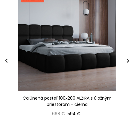
a
Čalúnená posteľ 180x200 ALZIRA s úložným
Ma
priestorom - čierna
Bežná cena
Cena
668 €
594 €