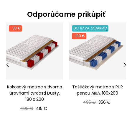
Odporúčame prikúpiť
-83 €
DOPRAVA ZADARMO
-139 €
‹
›
Kokosový matrac s dvoma
Taštičkový matrac s PUR
úrovňami tvrdosti Dusty,
penou AIRA, 180x200
180 x 200
Bežná cena
Cena
495 €
356 €
Bežná cena
Cena
498 €
415 €