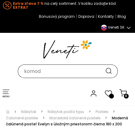
Extra zľava 7 %
na celý sortiment. V košíku zadajte kód:
EXTRA7
|
|
|
Bonusový program
Doprava
Kontakty
Blog
Veneti SK
Toggle navigation
0
Nábytok
Nábytok podľa typu
Postele
Čalúnené postele
Manželské čalúnené postele
Moderná
čalúnená posteľ Evelyn s úložným priestororm čierna 180 x 200