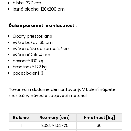
hĺbka: 227 cm
ložná plocha: 120x200 cm
Ďalšie parametre a vlastnosti:
úložný priestor: áno
výška bokov: 35 cm
výška roštu od zeme: 27 cm
výška nôžok: 4 cm
nosnosť: 180 kg
hmotnosť: 122 kg
počet balení: 3
Tovar vám dodáme demontovaný. V balení nájdete
montážny návod a spojovací materiál.
Balenie
Rozmery [cm]
Hmotnosť [kg]
1
202,5×104×25
36