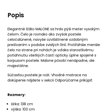
Popis
Elegantné lôžko MALONE sa hrdo pýši meter vysokým
čelom. Čelo je rovnako ako zvyšok postele
celočalúnené, navyše ozvláštnené ozdobným
prešívaním v podobe zvislých línií. Protiľahšie menšie
čelo na strane pri nohách je vďaka starostlivému
potiahnutiu všetkých častí opticky úplne spojené s
korpusom postele. Malone pôsobí nenápadne, ale
majestátne.
Súčasťou postele je rošt. Vhodné matrace na
dokúpenie nájdete v sekcii Odporúčame prikúpiť.
Rozmery:
šírka: 138 cm
výška: 103 cm