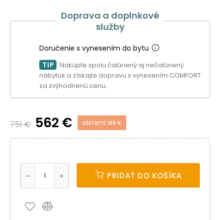
Doprava a doplnkové
služby
Doručenie s vynesením do bytu
TIP
Nakúpte spolu čalúnený aj nečalúnený
nábytok a získajte dopravu s vynesením COMFORT
za zvýhodnenú cenu.
562 €
751 €
UŠETRITE 189 €
PRIDAŤ DO KOŠÍKA