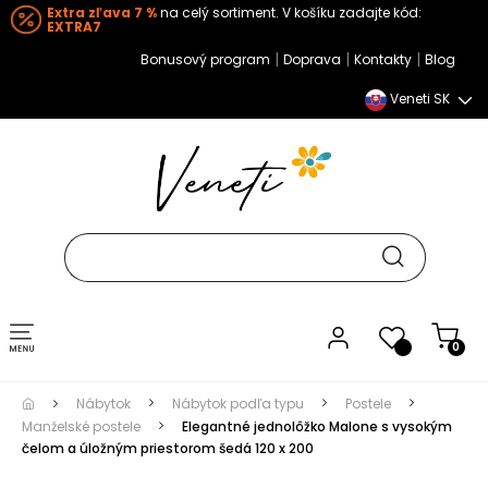
Extra zľava 7 %
na celý sortiment. V košíku zadajte kód:
EXTRA7
|
|
|
Bonusový program
Doprava
Kontakty
Blog
Veneti SK
Toggle navigation
0
Nábytok
Nábytok podľa typu
Postele
Manželské postele
Elegantné jednolôžko Malone s vysokým
čelom a úložným priestorom šedá 120 x 200