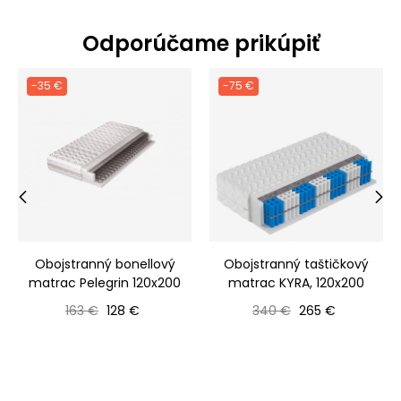
Odporúčame prikúpiť
-35 €
-75 €
‹
›
Obojstranný bonellový
Obojstranný taštičkový
matrac Pelegrin 120x200
matrac KYRA, 120x200
Bežná cena
Cena
Bežná cena
Cena
163 €
128 €
340 €
265 €