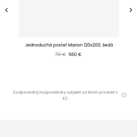
Jednoduchá posteľ Marion 120x200, šedá
0
Bežná cena
Cena
751 €
560 €
Zodpovedný hospodársky subjekt za tento produkt v
EÚ