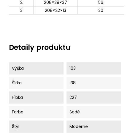
2
208×38×37
56
3
208×22×13
30
Detaily produktu
Výška
103
Šírka
138
Hĺbka
227
Farba
Šedé
Štýl
Moderné