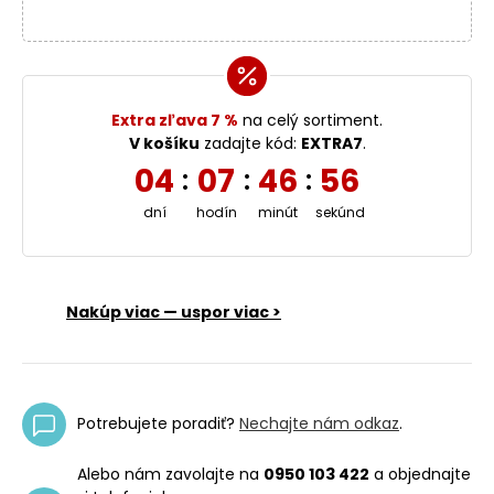
Extra zľava 7 %
na celý sortiment.
V košíku
zadajte kód:
EXTRA7
.
04
07
46
56
:
:
:
dní
hodín
minút
sekúnd
Nakúp viac — uspor viac >
Potrebujete poradiť?
Nechajte nám odkaz
.
Alebo nám zavolajte na
0950 103 422
a objednajte