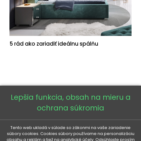
5 rád ako zariadiť ideálnu spálňu
Lepšia funkcia, obsah na mieru a
Zodpovedný hospodársky subjekt za tento produkt v
EÚ
ochrana súkromia
Tento web ukladá v súlade so zákonmi na vaše zariadenie
súbory cookies. Cookies súbory používame na personalizáciu
obsahu a reklám a tiež na analytické účely. Odsúhlaste prosím