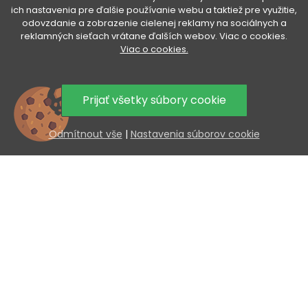
ich nastavenia pre ďalšie používanie webu a taktiež pre využitie,
VENETI

odovzdanie a zobrazenie cielenej reklamy na sociálnych a
reklamných sieťach vrátane ďalších webov. Viac o cookies.
Viac o cookies.
VÁŠ ÚČET

Prijať všetky súbory cookie
VŠETKO O NÁKUPE

Odmítnout vše
|
Nastavenia súborov cookie
UŽITOČNÉ INFORMÁCIE

AKCIA A NOVINKY NA VÁŠ E-MAIL
Odoslaním súhlasíte so spracovaním osobných údajov.