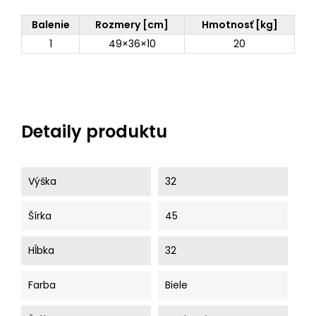
Balenie
Rozmery [cm]
Hmotnosť [kg]
1
49×36×10
20
Detaily produktu
Výška
32
Šírka
45
Hĺbka
32
Farba
Biele