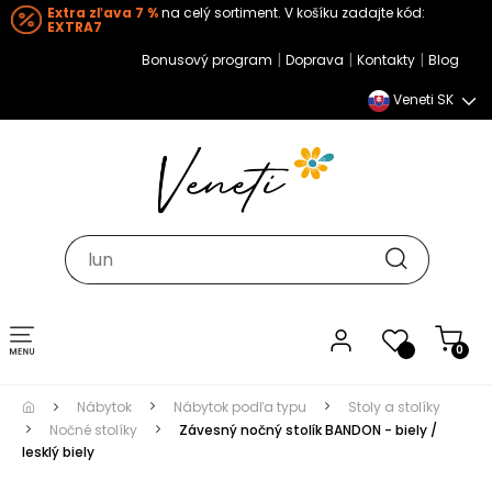
Extra zľava 7 %
na celý sortiment. V košíku zadajte kód:
EXTRA7
|
|
|
Bonusový program
Doprava
Kontakty
Blog
Veneti SK
Toggle navigation
0
Nábytok
Nábytok podľa typu
Stoly a stolíky
Nočné stolíky
Závesný nočný stolík BANDON - biely /
lesklý biely