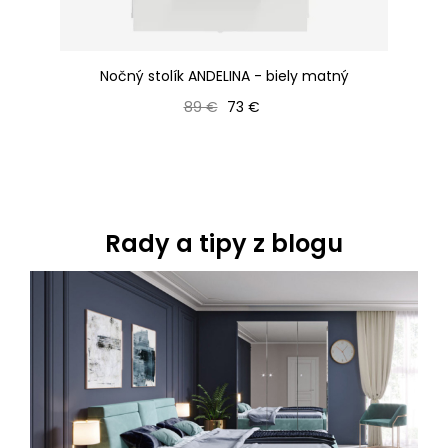
 /
Nočný stolík ANDELINA - biely matný
Bežná cena
Cena
89 €
73 €
Rady a tipy z blogu