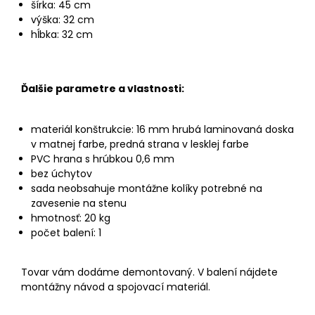
šírka: 45 cm
výška: 32 cm
hĺbka: 32 cm
Ďalšie parametre a vlastnosti:
materiál konštrukcie: 16 mm hrubá laminovaná doska
v matnej farbe, predná strana v lesklej farbe
PVC hrana s hrúbkou 0,6 mm
bez úchytov
sada neobsahuje montážne kolíky potrebné na
zavesenie na stenu
hmotnosť: 20 kg
počet balení: 1
Tovar vám dodáme demontovaný. V balení nájdete
montážny návod a spojovací materiál.