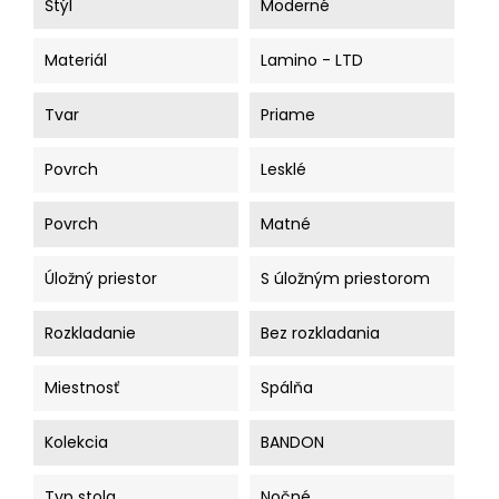
Štýl
Moderné
Materiál
Lamino - LTD
Tvar
Priame
Povrch
Lesklé
Povrch
Matné
Úložný priestor
S úložným priestorom
Rozkladanie
Bez rozkladania
Miestnosť
Spálňa
Kolekcia
BANDON
Typ stola
Nočné