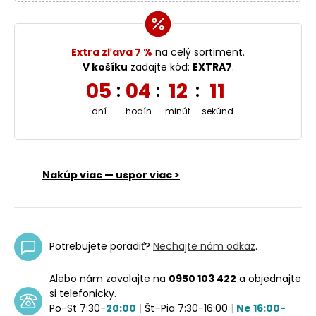
Extra zľava 7 %
na celý sortiment.
V košíku
zadajte kód:
EXTRA7
.
05
04
12
10
:
:
:
dní
hodín
minút
sekúnd
Nakúp viac — uspor viac >
Potrebujete poradiť?
Nechajte nám odkaz
.
Alebo nám zavolajte na
0950 103 422
a objednajte
si telefonicky.
Po-St 7:30-
20:00
|
Št–Pia 7:30-16:00
|
Ne 16:00-