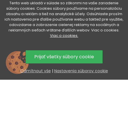
Tento web ukladá v súlade so zákonmi na vaše zariadenie
súbory cookies. Cookies súbory používame na personalizáciu
VENETI

obsahu a reklám a tiež na analytické účely. Odsúhlaste prosím
ich nastavenia pre ďalšie používanie webu a taktiež pre využitie,
odovzdanie a zobrazenie cielenej reklamy na sociálnych a
VÁŠ ÚČET

reklamných sieťach vrátane ďalších webov. Viac o cookies.
Viac o cookies.
VŠETKO O NÁKUPE

Prijať všetky súbory cookie
UŽITOČNÉ INFORMÁCIE

Odmítnout vše
|
Nastavenia súborov cookie
AKCIA A NOVINKY NA VÁŠ E-MAIL
Odoslaním súhlasíte so spracovaním osobných údajov.