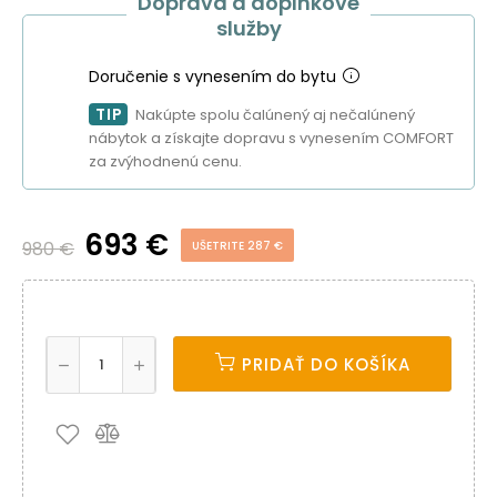
Doprava a doplnkové
služby
Doručenie s vynesením do bytu
TIP
Nakúpte spolu čalúnený aj nečalúnený
nábytok a získajte dopravu s vynesením COMFORT
za zvýhodnenú cenu.
693 €
980 €
UŠETRITE 287 €
PRIDAŤ DO KOŠÍKA