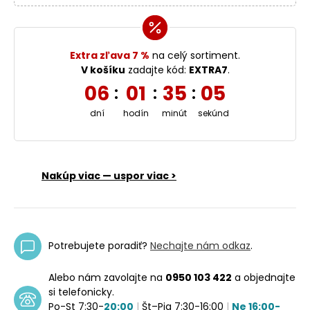
Extra zľava 7 %
na celý sortiment.
V košíku
zadajte kód:
EXTRA7
.
06
01
35
05
:
:
:
dní
hodín
minút
sekúnd
Nakúp viac — uspor viac >
Potrebujete poradiť?
Nechajte nám odkaz
.
Alebo nám zavolajte na
0950 103 422
a objednajte
si telefonicky.
Po-St 7:30-
20:00
|
Št–Pia 7:30-16:00
|
Ne 16:00-