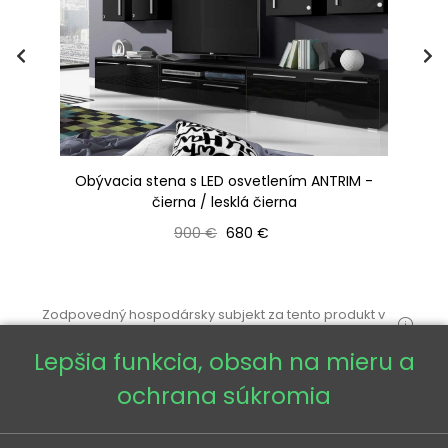
 /
Obývacia stena s LED osvetlením ANTRIM -
čierna / lesklá čierna
Bežná cena
Cena
900 €
680 €
Zodpovedný hospodársky subjekt za tento produkt v
EÚ
Lepšia funkcia, obsah na mieru a
ochrana súkromia