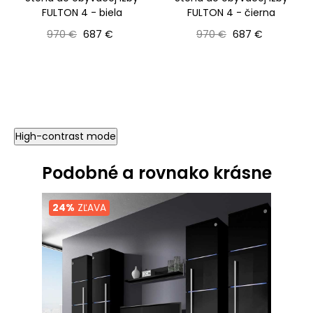
FULTON 4 - biela
FULTON 4 - čierna
Bežná cena
Cena
Bežná cena
Cena
970 €
687 €
970 €
687 €
High-contrast mode
Podobné a rovnako krásne
24%
ZĽAVA