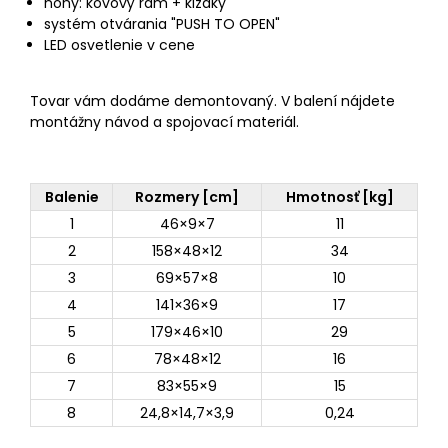
nohy: kovový rám + klzáky
systém otvárania "PUSH TO OPEN"
LED osvetlenie v cene
Tovar vám dodáme demontovaný. V balení nájdete
montážny návod a spojovací materiál.
Balenie
Rozmery [cm]
Hmotnosť [kg]
1
46×9×7
11
2
158×48×12
34
3
69×57×8
10
4
141×36×9
17
5
179×46×10
29
6
78×48×12
16
7
83×55×9
15
8
24,8×14,7×3,9
0,24