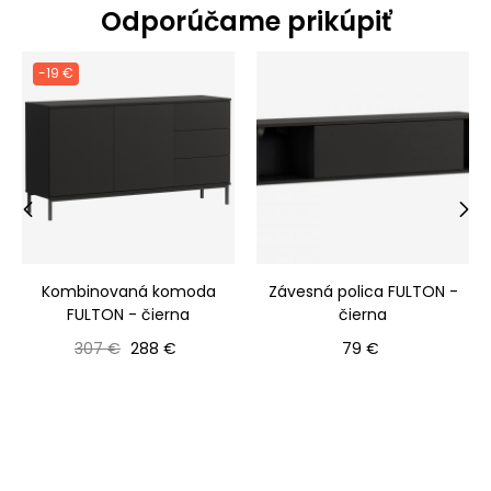
Odporúčame prikúpiť
-19 €
‹
›
Kombinovaná komoda
Závesná polica FULTON -
FULTON - čierna
čierna
Bežná cena
Cena
Cena
307 €
288 €
79 €