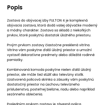
Popis
Zostava do obývacej izby FULTON 4 je komplexná
obývacia zostava, ktorá dodá vašej obývačke moderný
a módny charakter. Zostava sa skladá z niekoľkých
prvkov, ktoré poskytnú dostatok úložného priestoru.
Prvým prvkom zostavy čiastočne presklená vitrína.
Vitrína vám poskytne ďalší úložný priestor a umožní
vystaviť dekoratívne predmety alebo dôležité rodinné
pamiatky.
Kombinovaná komoda poskytne nielen ďalší úložný
priestor, ale môže tiež slúžiť ako televízny stolík.
Uzatvorená policová skrinka a zásuvky vám poskytnú
dostatočný priestor na úschovu televízneho
príslušenstva, posteľnej bielizne, riadu alebo napríklad
sezónneho oblečenia.
Posledným prvkom zostavy je závesná polica.