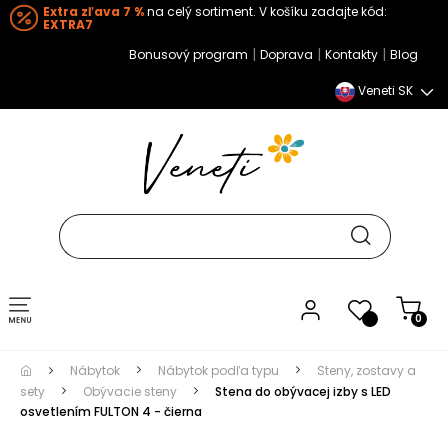
Extra zľava 7 %
na celý sortiment. V košíku zadajte kód:
EXTRA7
|
|
|
Bonusový program
Doprava
Kontakty
Blog
Veneti SK
Toggle navigation
0
Nábytok
Nábytok podľa typu
Steny, zostavy a
sety
Obývacie steny
Stena do obývacej izby s LED
osvetlením FULTON 4 - čierna