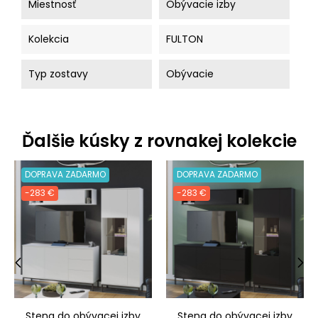
Miestnosť
Obývacie izby
Kolekcia
FULTON
Typ zostavy
Obývacie
Ďalšie kúsky z rovnakej kolekcie
DOPRAVA ZADARMO
DOPRAVA ZADARMO
-283 €
-283 €
‹
›
Stena do obývacej izby
Stena do obývacej izby