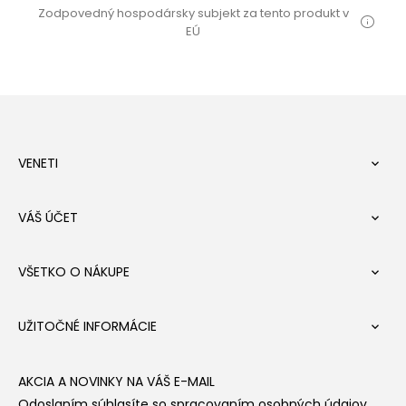
Zodpovedný hospodársky subjekt za tento produkt v
EÚ
VENETI

VÁŠ ÚČET

VŠETKO O NÁKUPE

UŽITOČNÉ INFORMÁCIE

AKCIA A NOVINKY NA VÁŠ E-MAIL
Odoslaním súhlasíte so spracovaním osobných údajov.