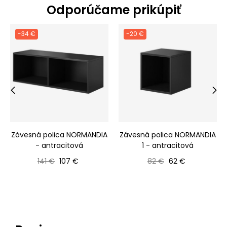
Odporúčame prikúpiť
-34 €
-20 €
‹
›
Závesná polica NORMANDIA
Závesná polica NORMANDIA
- antracitová
1 - antracitová
Bežná cena
Cena
Bežná cena
Cena
141 €
107 €
82 €
62 €