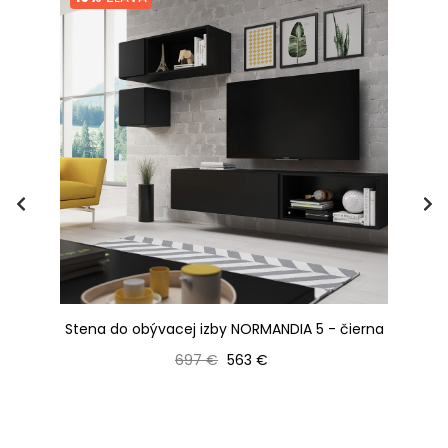
Stena do obývacej izby NORMANDIA 5 - čierna
St
rna
Bežná cena
Cena
697 €
563 €