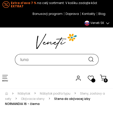
Extra zľava 7 %
na celý sortiment. V košíku zadajte kód:
EXTRA7
|
|
|
Bonusový program
Doprava
Kontakty
Blog
Veneti SK
Toggle navigation
0
Nábytok
Nábytok podľa typu
Steny, zostavy a
sety
Obývacie steny
Stena do obývacej izby
NORMANDIA 16 - čierna