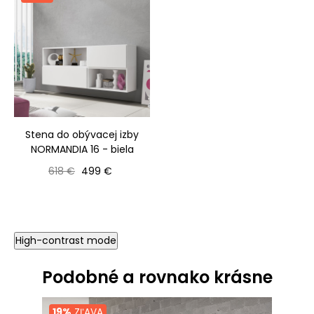
Stena do obývacej izby
NORMANDIA 16 - biela
Bežná cena
Cena
618 €
499 €
High-contrast mode
Podobné a rovnako krásne
19%
ZĽAVA