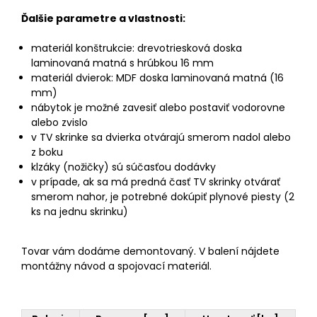
Ďalšie parametre a vlastnosti:
materiál konštrukcie: drevotriesková doska
laminovaná matná s hrúbkou 16 mm
materiál dvierok: MDF doska laminovaná matná (16
mm)
nábytok je možné zavesiť alebo postaviť vodorovne
alebo zvislo
v TV skrinke sa dvierka otvárajú smerom nadol alebo
z boku
klzáky (nožičky) sú súčasťou dodávky
v prípade, ak sa má predná časť TV skrinky otvárať
smerom nahor, je potrebné dokúpiť plynové piesty (2
ks na jednu skrinku)
Tovar vám dodáme demontovaný. V balení nájdete
montážny návod a spojovací materiál.