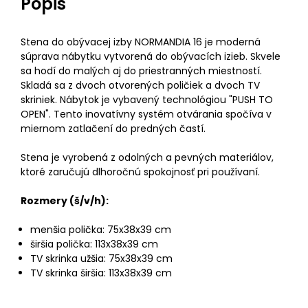
Popis
Stena do obývacej izby NORMANDIA 16 je moderná
súprava nábytku vytvorená do obývacích izieb. Skvele
sa hodí do malých aj do priestranných miestností.
Skladá sa z dvoch otvorených poličiek a dvoch TV
skriniek. Nábytok je vybavený technológiou "PUSH TO
OPEN". Tento inovatívny systém otvárania spočíva v
miernom zatlačení do predných častí.
Stena je vyrobená z odolných a pevných materiálov,
ktoré zaručujú dlhoročnú spokojnosť pri používaní.
Rozmery (š/v/h):
menšia polička: 75x38x39 cm
širšia polička: 113x38x39 cm
TV skrinka užšia: 75x38x39 cm
TV skrinka širšia: 113x38x39 cm