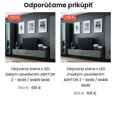
Odporúčame prikúpiť
-162 €
-162 €
‹
›
Obývacia stena s LED
Obývacia stena s LED
bielym osvetlením ASHTON
modrým osvetlením
2 - šedá / lesklá šedá
ASHTON 2 - šedá / lesklá
šedá
Bežná cena
Cena
853 €
691 €
Bežná cena
Cena
853 €
691 €