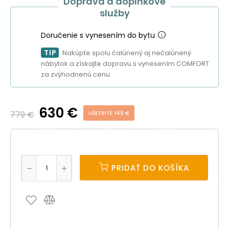
Doprava a doplnkové
služby
Doručenie s vynesením do bytu
TIP
Nakúpte spolu čalúnený aj nečalúnený
nábytok a získajte dopravu s vynesením COMFORT
za zvýhodnenú cenu.
630 €
779 €
UŠETRITE 149 €
PRIDAŤ DO KOŠÍKA