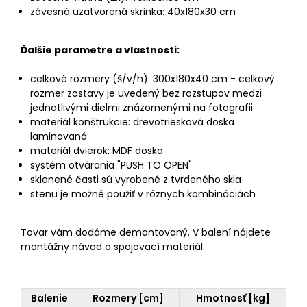
závesná uzatvorená skrinka: 40x180x30 cm
Ďalšie parametre a vlastnosti:
celkové rozmery (š/v/h): 300x180x40 cm - celkový
rozmer zostavy je uvedený bez rozstupov medzi
jednotlivými dielmi znázornenými na fotografii
materiál konštrukcie: drevotriesková doska
laminovaná
materiál dvierok: MDF doska
systém otvárania "PUSH TO OPEN"
sklenené časti sú vyrobené z tvrdeného skla
stenu je možné použiť v rôznych kombináciách
Tovar vám dodáme demontovaný. V balení nájdete
montážny návod a spojovací materiál.
Balenie
Rozmery [cm]
Hmotnosť [kg]