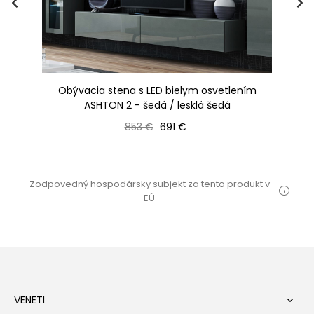
Obývacia stena s LED bielym osvetlením
Ob
rna
ASHTON 2 - šedá / lesklá šedá
Bežná cena
Cena
853 €
691 €
Zodpovedný hospodársky subjekt za tento produkt v
EÚ
VENETI
