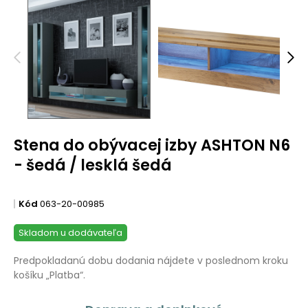
Stena do obývacej izby ASHTON N6
- šedá / lesklá šedá
Kód
063-20-00985
Skladom u dodávateľa
Predpokladanú dobu dodania nájdete v poslednom kroku
košíku „Platba“.