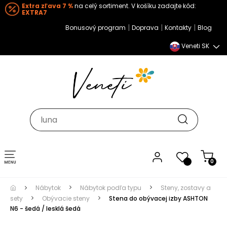
Extra zľava 7 %
na celý sortiment. V košíku zadajte kód:
EXTRA7
|
|
|
Bonusový program
Doprava
Kontakty
Blog
Veneti SK
Toggle navigation
0
Nábytok
Nábytok podľa typu
Steny, zostavy a
sety
Obývacie steny
Stena do obývacej izby ASHTON
N6 - šedá / lesklá šedá