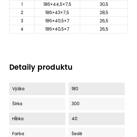
1
186×44,5×7,5
30,5
2
186×43×7,5
28,5
3
186×40,5×7
26,5
4
186×40,5×7
26,5
Detaily produktu
Výška
180
Šírka
300
Hĺbka
40
Farba
Šedé