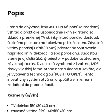
Popis
Stena do obývacej izby ASHTON N6 ponúka moderný
vzhľad a praktické usporiadanie skriniek. Stena sa
skladá z presklenej TV skrinky, ktorá ponúka dostatok
úložného priestoru na televízne príslušenstvo. Závesné
vitríny prinášajú ďalší úložný priestor na vystavenie
napríklad kníh, dekorácií alebo porcelánu. Súčasťou
steny je aj ďalší úložný priestor v podobe uzatvorenej
závesnej skrinky. Dvierka sú vyrobené z kvalitnej MDF
dosky v lesklej farbe. Stena nemá žiadne rukoväte, ale
je vybavená technológiou "PUSH TO OPEN". Tento
inovatívny systém otvárania spočíta v miernom
zatlačení do prednej časti.
Rozmery (š/v/h):
TV skrinka: 180x30x40 cm
závesná vitrína (2x): 40x180x30 cm