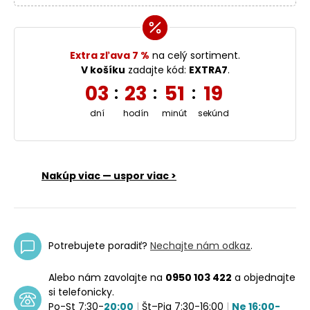
Extra zľava 7 %
na celý sortiment.
V košíku
zadajte kód:
EXTRA7
.
03
23
51
18
:
:
:
dní
hodín
minút
sekúnd
Nakúp viac — uspor viac >
Potrebujete poradiť?
Nechajte nám odkaz
.
Alebo nám zavolajte na
0950 103 422
a objednajte
si telefonicky.
Po-St 7:30-
20:00
|
Št–Pia 7:30-16:00
|
Ne 16:00-