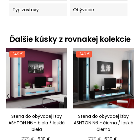
Typ zostavy
Obývacie
Ďalšie kúsky z rovnakej kolekcie
-149 €
-149 €
‹
›
Stena do obývacej izby
Stena do obývacej izby
ASHTON N6 - biela / lesklá
ASHTON N6 - čierna / lesklá
biela
čierna
Bežná cena
Cena
Bežná cena
Cena
779 €
630 €
779 €
630 €