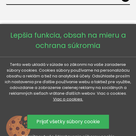
Lepšia funkcia, obsah na mieru a
ochrana súkromia
Copyright © 2026 - Veneti™
Tento web ukladá v súlade so zákonmi na vaše zariadenie
súbory cookies. Cookies súbory používame na personalizáciu
obsahu a reklám a tiež na analytické účely. Odsúhlaste prosím
Veneti SK
ich nastavenia pre ďalšie používanie webu a taktiež pre využitie,
odovzdanie a zobrazenie cielenej reklamy na sociálnych a
reklamných sieťach vrátane ďalších webov. Viac o cookies.
Veneti CZ
Viac o cookies.
Veneti DE
Prijať všetky súbory cookie
Veneti HU