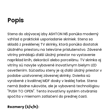
Popis
Stena do obývacej izby ASHTON N6 ponúka moderný
vzhľad a praktické usporiadanie skriniek. Stena sa
skladá z presklenej TV skrinky, ktorá ponúka dostatok
úložného priestoru na televízne príslušenstvo. Závesné
vitríny prinášajú ďalší úložný priestor na vystavenie
napríklad kníh, dekorácií alebo porcelánu. TV skrinka aj
vitríny sú navyše vybavené inovatívnym bielym LED
osvetlením. Súčasťou steny je aj ďalší úložný priestor v
podobe uzatvorenej závesnej skrinky. Dvierka sú
vyrobené z kvalitnej MDF dosky v lesklej farbe. Stena
nemá žiadne rukoväte, ale je vybavená technológiou
"PUSH TO OPEN". Tento inovatívny systém otvárania
spočíta v miernom zatlačení do prednej časti.
Rozmery (š/v/h):