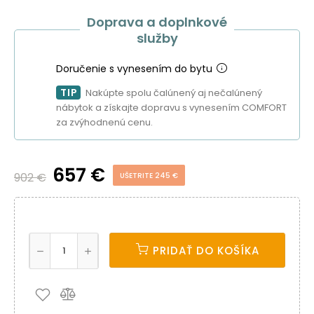
Doprava a doplnkové
služby
Doručenie s vynesením do bytu
TIP
Nakúpte spolu čalúnený aj nečalúnený
nábytok a získajte dopravu s vynesením COMFORT
za zvýhodnenú cenu.
657 €
902 €
UŠETRITE 245 €
PRIDAŤ DO KOŠÍKA