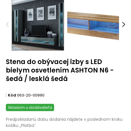
Stena do obývacej izby s LED
bielym osvetlením ASHTON N6 -
šedá / lesklá šedá
Kód
063-20-00990
Skladom u dodávateľa
Predpokladanú dobu dodania nájdete v poslednom kroku
košíku „Platba“.