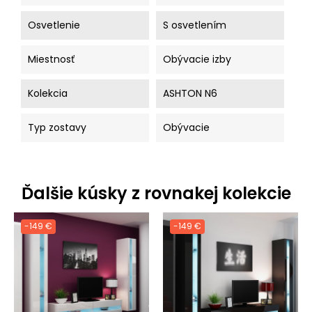
Osvetlenie
S osvetlením
Miestnosť
Obývacie izby
Kolekcia
ASHTON N6
Typ zostavy
Obývacie
Ďalšie kúsky z rovnakej kolekcie
-149 €
-149 €