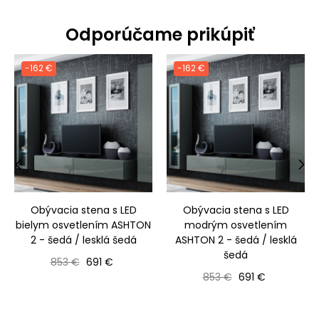
Odporúčame prikúpiť
-162 €
-162 €
‹
›
Obývacia stena s LED
Obývacia stena s LED
bielym osvetlením ASHTON
modrým osvetlením
2 - šedá / lesklá šedá
ASHTON 2 - šedá / lesklá
šedá
Bežná cena
Cena
853 €
691 €
Bežná cena
Cena
853 €
691 €