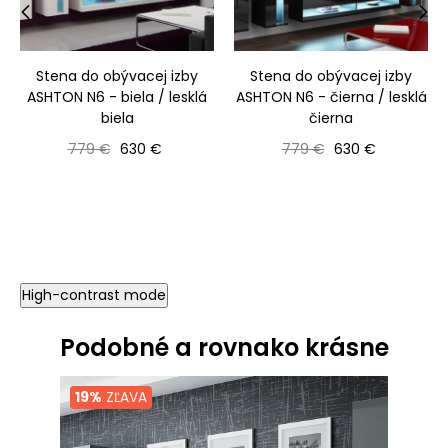
‹
›
Stena do obývacej izby
Stena do obývacej izby
ASHTON N6 - biela / lesklá
ASHTON N6 - čierna / lesklá
biela
čierna
Bežná cena
Cena
Bežná cena
Cena
779 €
630 €
779 €
630 €
High-contrast mode
Podobné a rovnako krásne
19%
ZĽAVA