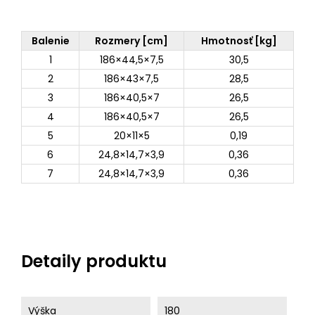
Balenie
Rozmery [cm]
Hmotnosť [kg]
1
186×44,5×7,5
30,5
2
186×43×7,5
28,5
3
186×40,5×7
26,5
4
186×40,5×7
26,5
5
20×11×5
0,19
6
24,8×14,7×3,9
0,36
7
24,8×14,7×3,9
0,36
Detaily produktu
Výška
180