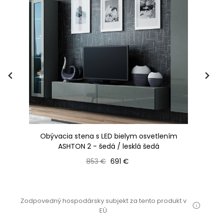
Obývacia stena s LED bielym osvetlením
Ob
rna
ASHTON 2 - šedá / lesklá šedá
Bežná cena
Cena
853 €
691 €
Zodpovedný hospodársky subjekt za tento produkt v
EÚ