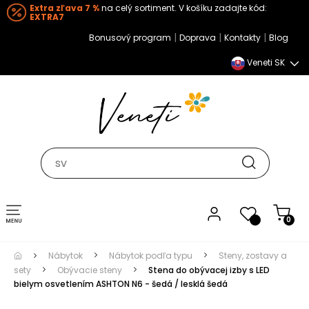
Extra zľava 7 %
na celý sortiment. V košíku zadajte kód:
EXTRA7
|
|
|
Bonusový program
Doprava
Kontakty
Blog
Veneti SK
Toggle navigation
0
Nábytok
Nábytok podľa typu
Steny, zostavy a
sety
Obývacie steny
Stena do obývacej izby s LED
bielym osvetlením ASHTON N6 - šedá / lesklá šedá