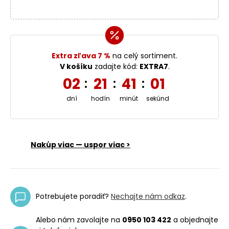
Extra zľava 7 %
na celý sortiment.
V košíku
zadajte kód:
EXTRA7
.
02
21
41
00
:
:
:
dní
hodín
minút
sekúnd
Nakúp viac — uspor viac >
Potrebujete poradiť?
Nechajte nám odkaz
.
Alebo nám zavolajte na
0950 103 422
a objednajte