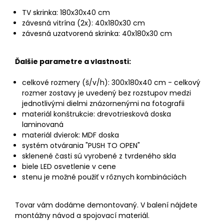
TV skrinka: 180x30x40 cm
závesná vitrína (2x): 40x180x30 cm
závesná uzatvorená skrinka: 40x180x30 cm
Ďalšie parametre a vlastnosti:
celkové rozmery (š/v/h): 300x180x40 cm - celkový
rozmer zostavy je uvedený bez rozstupov medzi
jednotlivými dielmi znázornenými na fotografii
materiál konštrukcie: drevotriesková doska
laminovaná
materiál dvierok: MDF doska
systém otvárania "PUSH TO OPEN"
sklenené časti sú vyrobené z tvrdeného skla
biele LED osvetlenie v cene
stenu je možné použiť v rôznych kombináciách
Tovar vám dodáme demontovaný. V balení nájdete
montážny návod a spojovací materiál.