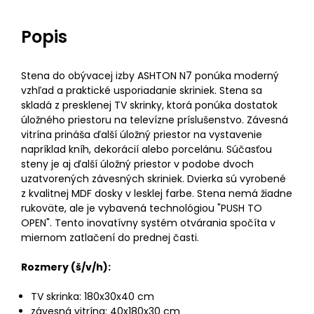
Popis
Stena do obývacej izby ASHTON N7 ponúka moderný
vzhľad a praktické usporiadanie skriniek. Stena sa
skladá z presklenej TV skrinky, ktorá ponúka dostatok
úložného priestoru na televízne príslušenstvo. Závesná
vitrína prináša ďalší úložný priestor na vystavenie
napríklad kníh, dekorácií alebo porcelánu. Súčasťou
steny je aj ďalší úložný priestor v podobe dvoch
uzatvorených závesných skriniek. Dvierka sú vyrobené
z kvalitnej MDF dosky v lesklej farbe. Stena nemá žiadne
rukoväte, ale je vybavená technológiou "PUSH TO
OPEN". Tento inovatívny systém otvárania spočíta v
miernom zatlačení do prednej časti.
Rozmery (š/v/h):
TV skrinka: 180x30x40 cm
závesná vitrína: 40x180x30 cm