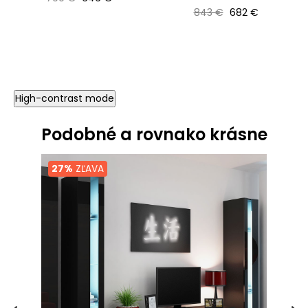
Bežná cena
Cena
843 €
682 €
High-contrast mode
Podobné a rovnako krásne
27%
ZĽAVA