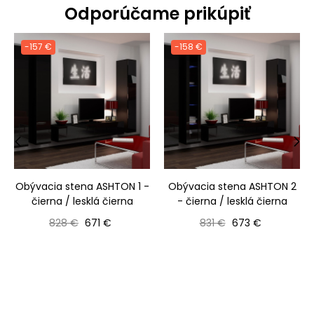
Odporúčame prikúpiť
-157 €
-158 €
‹
›
Obývacia stena ASHTON 1 -
Obývacia stena ASHTON 2
čierna / lesklá čierna
- čierna / lesklá čierna
Bežná cena
Cena
Bežná cena
Cena
828 €
671 €
831 €
673 €