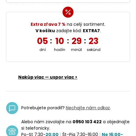
Extra zľava 7 %
na celý sortiment.
V košíku
zadajte kód:
EXTRA7
.
05
10
29
23
:
:
:
dní
hodín
minút
sekúnd
Nakúp viac — uspor viac >
Potrebujete poradiť?
Nechajte nám odkaz
.
Alebo nám zavolajte na
0950 103 422
a objednajte
si telefonicky.
Po-St 7:30-
20:00
|
Št–Pia 7:30-16:00
|
Ne 16:00-