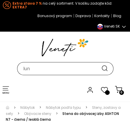
Extra zľava 7 %
na celý sortiment. V košíku zadajte kód:
EXTRA7
|
|
|
Bonusový program
Doprava
Kontakty
Blog
Veneti SK
Toggle navigation
0
Nábytok
Nábytok podľa typu
Steny, zostavy a
sety
Obývacie steny
Stena do obývacej izby ASHTON
N7 - čierna / lesklá čierna