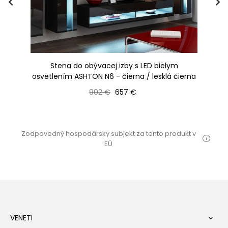
Stena do obývacej izby s LED bielym
osvetlením ASHTON N6 - čierna / lesklá čierna
os
Bežná cena
Cena
902 €
657 €
Zodpovedný hospodársky subjekt za tento produkt v
EÚ
VENETI
