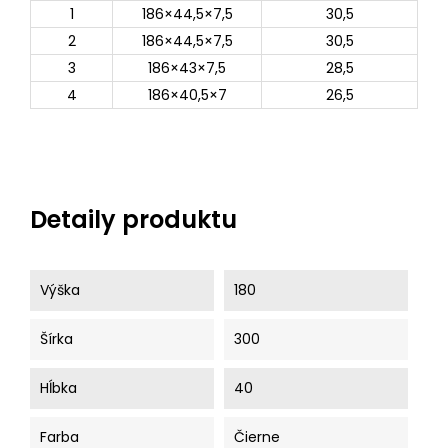
1
186×44,5×7,5
30,5
2
186×44,5×7,5
30,5
3
186×43×7,5
28,5
4
186×40,5×7
26,5
Detaily produktu
Výška
180
Šírka
300
Hĺbka
40
Farba
Čierne