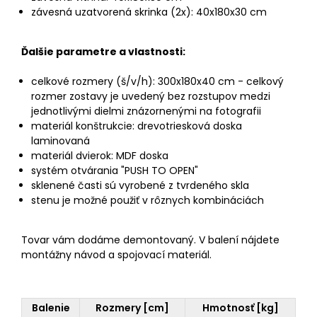
závesná uzatvorená skrinka (2x): 40x180x30 cm
Ďalšie parametre a vlastnosti:
celkové rozmery (š/v/h): 300x180x40 cm - celkový
rozmer zostavy je uvedený bez rozstupov medzi
jednotlivými dielmi znázornenými na fotografii
materiál konštrukcie: drevotriesková doska
laminovaná
materiál dvierok: MDF doska
systém otvárania "PUSH TO OPEN"
sklenené časti sú vyrobené z tvrdeného skla
stenu je možné použiť v rôznych kombináciách
Tovar vám dodáme demontovaný. V balení nájdete
montážny návod a spojovací materiál.
Balenie
Rozmery [cm]
Hmotnosť [kg]