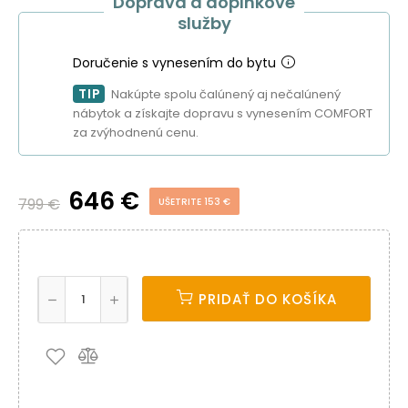
Doprava a doplnkové
služby
Doručenie s vynesením do bytu
TIP
Nakúpte spolu čalúnený aj nečalúnený
nábytok a získajte dopravu s vynesením COMFORT
za zvýhodnenú cenu.
646 €
799 €
UŠETRITE 153 €
PRIDAŤ DO KOŠÍKA