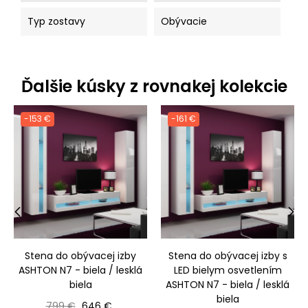
Typ zostavy
Obývacie
Ďalšie kúsky z rovnakej kolekcie
-153 €
-161 €
‹
›
Stena do obývacej izby
Stena do obývacej izby s
ASHTON N7 - biela / lesklá
LED bielym osvetlením
biela
ASHTON N7 - biela / lesklá
biela
Bežná cena
Cena
799 €
646 €