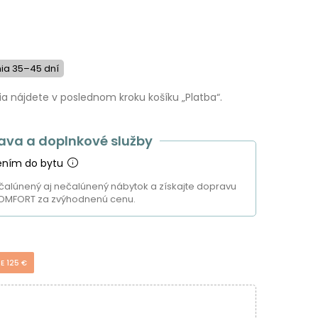
ia 35–45 dní
 nájdete v poslednom kroku košíku „Platba“.
ava a doplnkové služby
ením do bytu
čalúnený aj nečalúnený nábytok a získajte dopravu
OMFORT za zvýhodnenú cenu.
E 125 €