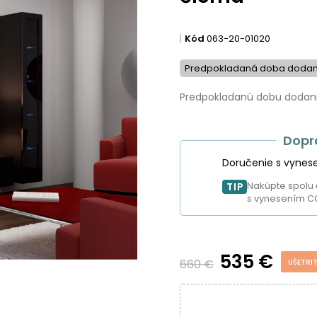
Kód
063-20-01020
Predpokladaná doba dodan
Predpokladanú dobu dodania
Dopr
Doručenie s vynes
Nakúpte spolu 
TIP
s vynesením C
535 €
660 €
UŠETRIT