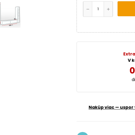
Extra
V k
0
d
Nakúp viac — uspor 