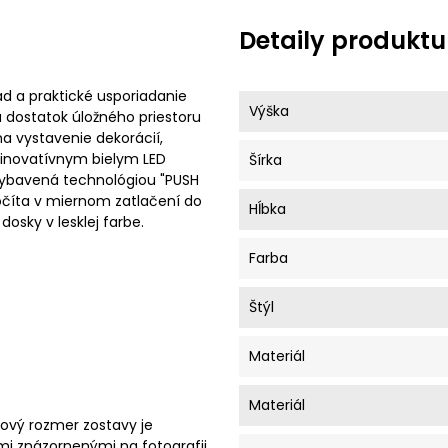
Detaily produktu
 a praktické usporiadanie
Výška
ka dostatok úložného priestoru
 na vystavenie dekorácií,
é inovatívnym bielym LED
Šírka
 vybavená technológiou "PUSH
očíta v miernom zatlačení do
Hĺbka
dosky v lesklej farbe.
Farba
Štýl
Materiál
Materiál
ový rozmer zostavy je
mi znázornenými na fotografii