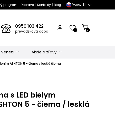
|
|
|
Veneti SK
vý program
Doprava
Kontakty
Blog
0950 103 422
0
prevádzková doba
 Veneti
Akcie a zľavy
ením ASHTON 5 - čierna / lesklá čierna
na s LED bielym
HTON 5 - čierna / lesklá