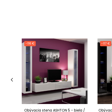
-116 €
-117 €
‹
Obývacia stena ASHTON 5 - biela /
Obývaci