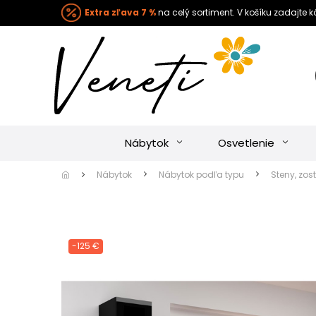
Extra zľava 7 %
na celý sortiment. V košíku zadajte 
Nábytok
Osvetlenie
Nábytok
Nábytok podľa typu
Steny, zos
-125 €