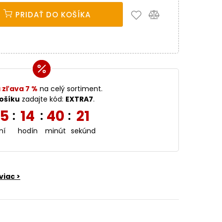
PRIDAŤ DO KOŠÍKA
 zľava 7 %
na celý sortiment.
ošíku
zadajte kód:
EXTRA7
.
5
14
40
19
:
:
:
ní
hodín
minút
sekúnd
viac >