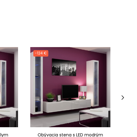
-124 €
-125
›
elym
Obývacia stena s LED modrým
Ob