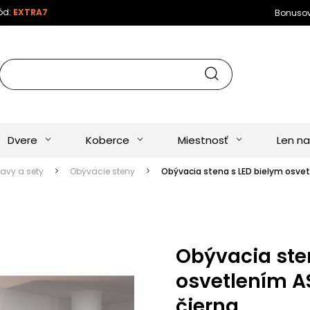
kód:
EXTRA7
Bonuso
Dvere
Koberce
Miestnosť
Len na
tavy a sety
Obývacie steny
Obývacia stena s LED bielym osvetl
Obývacia ste
osvetlením AS
čierna