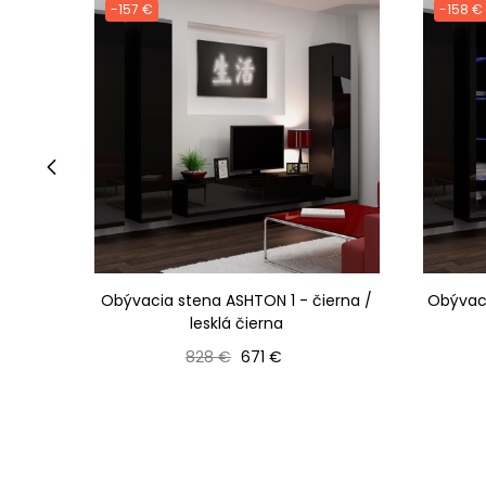
-157 €
-158 €
‹
Obývacia stena ASHTON 1 - čierna /
Obývaci
lesklá čierna
Bežná cena
Cena
828 €
671 €