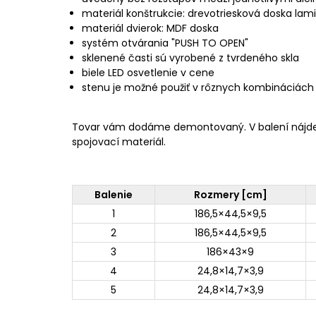
materiál konštrukcie: drevotriesková doska la
materiál dvierok: MDF doska
systém otvárania "PUSH TO OPEN"
sklenené časti sú vyrobené z tvrdeného skla
biele LED osvetlenie v cene
stenu je možné použiť v rôznych kombináciách
Tovar vám dodáme demontovaný. V balení nájd
spojovací materiál.
Balenie
Rozmery [cm]
1
186,5×44,5×9,5
2
186,5×44,5×9,5
3
186×43×9
4
24,8×14,7×3,9
5
24,8×14,7×3,9