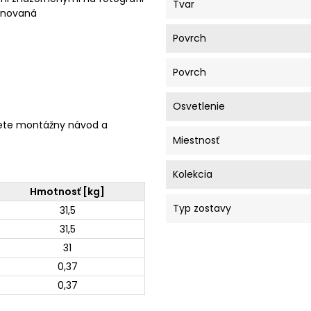
Tvar
minovaná
Povrch
Povrch
Osvetlenie
ete montážny návod a
Miestnosť
Kolekcia
Hmotnosť [kg]
Typ zostavy
31,5
31,5
31
0,37
0,37