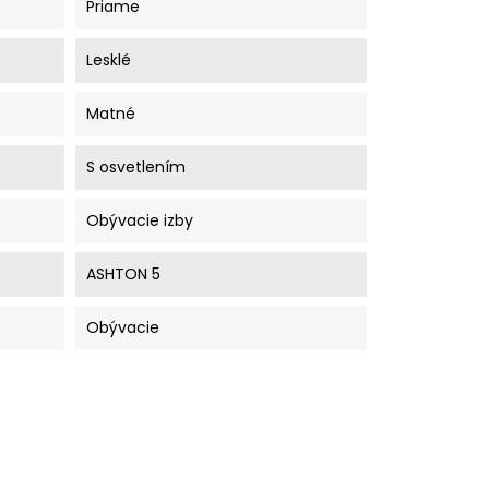
Priame
Lesklé
Matné
S osvetlením
Obývacie izby
ASHTON 5
Obývacie