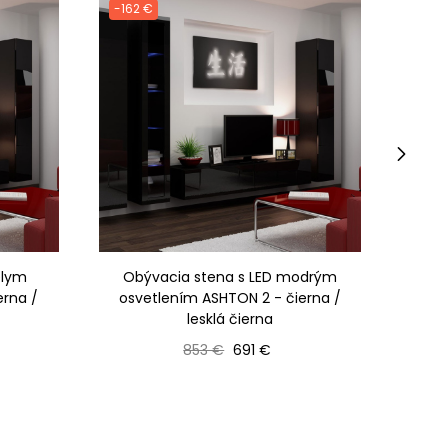
-162 €
-167
›
elym
Obývacia stena s LED modrým
erna /
osvetlením ASHTON 2 - čierna /
osv
lesklá čierna
Bežná cena
Cena
853 €
691 €