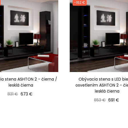
-162 €
a stena ASHTON 2 - čierna /
Obývacia stena s LED bi
lesklá čierna
osvetlením ASHTON 2 - či
lesklá čierna
Bežná cena
Cena
831 €
673 €
Bežná cena
Cena
853 €
691 €