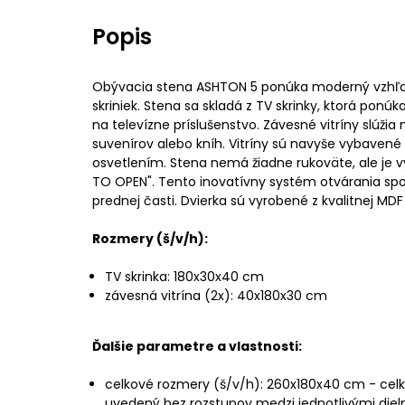
Popis
Obývacia stena ASHTON 5 ponúka moderný vzhľad
skriniek. Stena sa skladá z TV skrinky, ktorá ponú
na televízne príslušenstvo. Závesné vitríny slúžia
suvenírov alebo kníh. Vitríny sú navyše vybaven
osvetlením. Stena nemá žiadne rukoväte, ale je
TO OPEN". Tento inovatívny systém otvárania sp
prednej časti. Dvierka sú vyrobené z kvalitnej MDF 
Rozmery (š/v/h):
TV skrinka: 180x30x40 cm
závesná vitrína (2x): 40x180x30 cm
Ďalšie parametre a vlastnosti:
celkové rozmery (š/v/h): 260x180x40 cm - celk
uvedený bez rozstupov medzi jednotlivými diel