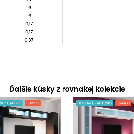
16
16
0,17
0,17
0,37
Ďalšie kúsky z rovnakej kolekcie
VA ZADARMO
-302 €
DOPRAVA ZADARMO
-344 €