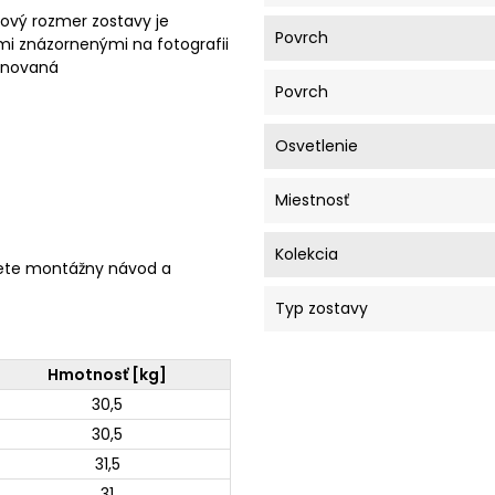
ový rozmer zostavy je
Povrch
mi znázornenými na fotografii
minovaná
Povrch
Osvetlenie
Miestnosť
Kolekcia
ete montážny návod a
Typ zostavy
Hmotnosť [kg]
30,5
30,5
31,5
31