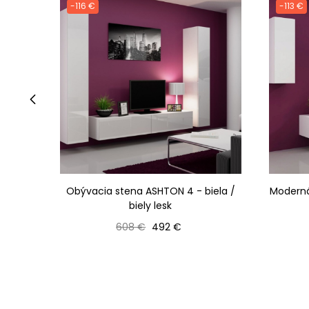
-116 €
-113 €
‹
Obývacia stena ASHTON 4 - biela /
Moderná
biely lesk
Bežná cena
Cena
608 €
492 €