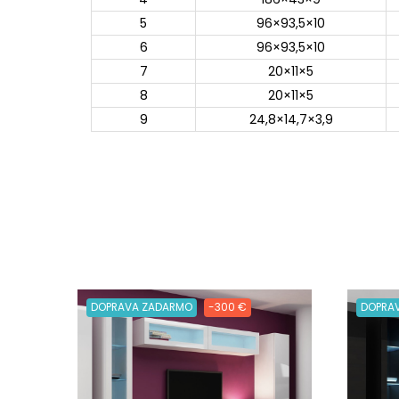
5
96×93,5×10
6
96×93,5×10
7
20×11×5
8
20×11×5
9
24,8×14,7×3,9
DOPRAVA ZADARMO
-300 €
DOPRA