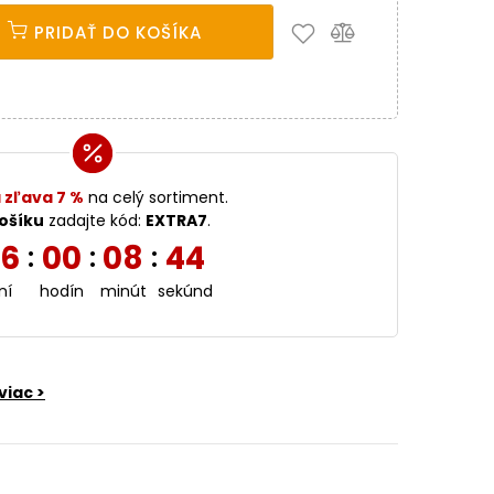
PRIDAŤ DO KOŠÍKA
 zľava 7 %
na celý sortiment.
ošíku
zadajte kód:
EXTRA7
.
6
00
08
42
:
:
:
ní
hodín
minút
sekúnd
viac >