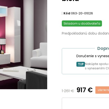
Kód
063-20-01026
Skladom u dodávateľa
Predpokladanú dobu dodania
Dopr
Doručenie s vynes
Nakúpte spolu 
TIP
s vynesením C
917 €
1 261 €
UŠETRIT