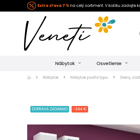
Extra zľava 7 %
na celý sortiment. V košíku zadajte 
Nábytok
Osvetlenie
Nábytok
Nábytok podľa typu
Steny, zos
DOPRAVA ZADARMO
-344 €