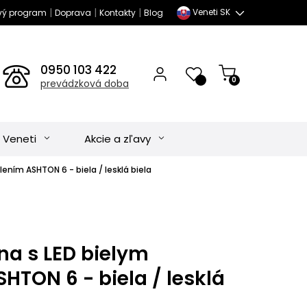
|
|
|
Veneti SK
vý program
Doprava
Kontakty
Blog
0950 103 422
0
prevádzková doba
 Veneti
Akcie a zľavy
ením ASHTON 6 - biela / lesklá biela
na s LED bielym
HTON 6 - biela / lesklá