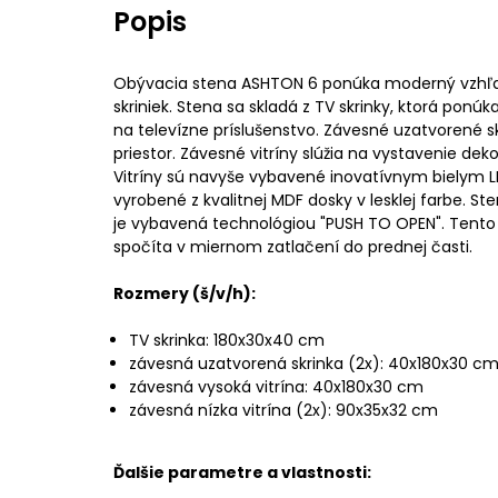
Popis
Obývacia stena ASHTON 6 ponúka moderný vzhľad
skriniek. Stena sa skladá z TV skrinky, ktorá ponú
na televízne príslušenstvo. Závesné uzatvorené sk
priestor. Závesné vitríny slúžia na vystavenie deko
Vitríny sú navyše vybavené inovatívnym bielym L
vyrobené z kvalitnej MDF dosky v lesklej farbe. S
je vybavená technológiou "PUSH TO OPEN". Tento
spočíta v miernom zatlačení do prednej časti.
Rozmery (š/v/h):
TV skrinka: 180x30x40 cm
závesná uzatvorená skrinka (2x): 40x180x30 c
závesná vysoká vitrína: 40x180x30 cm
závesná nízka vitrína (2x): 90x35x32 cm
Ďalšie parametre a vlastnosti: