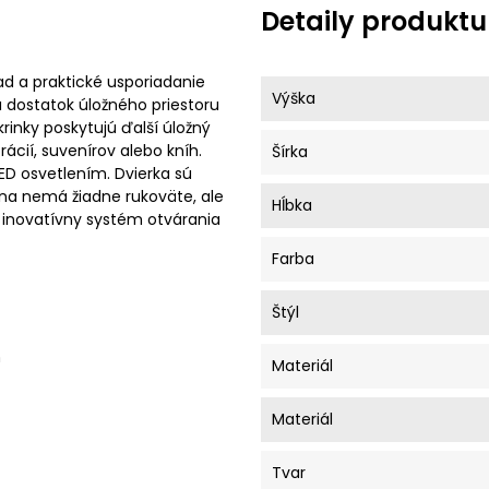
Detaily produktu
 a praktické usporiadanie
Výška
ka dostatok úložného priestoru
rinky poskytujú ďalší úložný
rácií, suvenírov alebo kníh.
Šírka
ED osvetlením. Dvierka sú
tena nemá žiadne rukoväte, ale
Hĺbka
 inovatívny systém otvárania
Farba
Štýl
m
Materiál
Materiál
Tvar