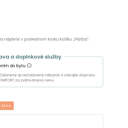
 nájdete v poslednom kroku košíku „Platba“.
ava a doplnkové služby
ením do bytu
čalúnený aj nečalúnený nábytok a získajte dopravu
OMFORT za zvýhodnenú cenu.
E 344 €