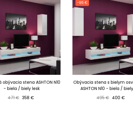
-95 €
 obývacia stena ASHTON N10
Obývacia stena s bielym os
- biela / biely lesk
ASHTON N10 - biela / biely
Bežná cena
Cena
Bežná cena
Cena
471 €
358 €
495 €
400 €