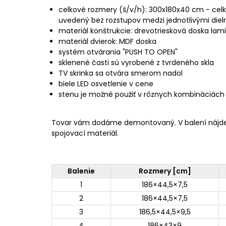
celkové rozmery (š/v/h): 300x180x40 cm - celk
uvedený bez rozstupov medzi jednotlivými diel
materiál konštrukcie: drevotriesková doska la
materiál dvierok: MDF doska
systém otvárania "PUSH TO OPEN"
sklenené časti sú vyrobené z tvrdeného skla
TV skrinka sa otvára smerom nadol
biele LED osvetlenie v cene
stenu je možné použiť v rôznych kombináciách
Tovar vám dodáme demontovaný. V balení nájd
spojovací materiál.
Balenie
Rozmery [cm]
1
186×44,5×7,5
2
186×44,5×7,5
3
186,5×44,5×9,5
4
186×43×9