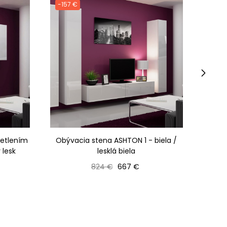
-157 €
-158
›
vetlením
Obývacia stena ASHTON 1 - biela /
Obýva
 lesk
lesklá biela
Bežná cena
Cena
824 €
667 €