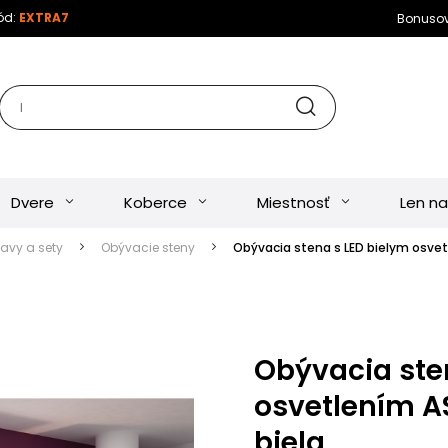
kód:
EXTRA7
Bonuso
Dvere
Koberce
Miestnosť
Len na
tavy a sety
Obývacie steny
Obývacia stena s LED bielym osvetl
Obývacia ste
osvetlením AS
biela