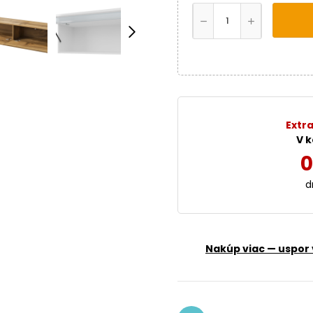
Extra
V k
0
d
Nakúp viac — uspor 