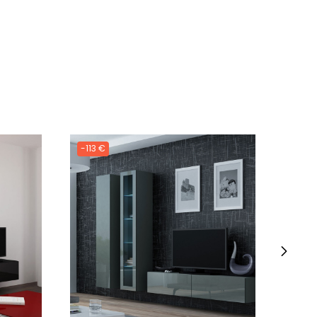
-113 €
-115 
›