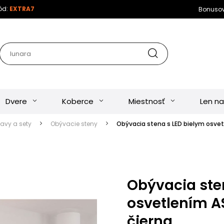
kód:
EXTRA7
Bonuso
Dvere
Koberce
Miestnosť
Len na
tavy a sety
Obývacie steny
Obývacia stena s LED bielym osvetl
Obývacia ste
osvetlením AS
čierna