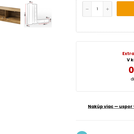
Extra
V k
0
d
Nakúp viac — uspor 