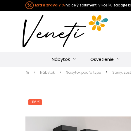
Extra zľava 7 %
na celý sortiment. V košíku zadajte 
Nábytok
Osvetlenie
Nábytok
Nábytok podľa typu
Steny, zos
-116 €