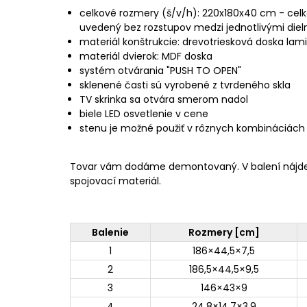
celkové rozmery (š/v/h): 220x180x40 cm - celk
uvedený bez rozstupov medzi jednotlivými diel
materiál konštrukcie: drevotriesková doska la
materiál dvierok: MDF doska
systém otvárania "PUSH TO OPEN"
sklenené časti sú vyrobené z tvrdeného skla
TV skrinka sa otvára smerom nadol
biele LED osvetlenie v cene
stenu je možné použiť v rôznych kombináciách
Tovar vám dodáme demontovaný. V balení nájd
spojovací materiál.
Balenie
Rozmery [cm]
1
186×44,5×7,5
2
186,5×44,5×9,5
3
146×43×9
4
24,8×14,7×3,9