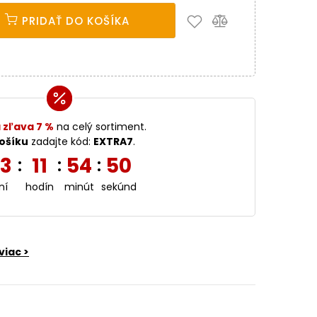
PRIDAŤ DO KOŠÍKA
 zľava 7 %
na celý sortiment.
ošíku
zadajte kód:
EXTRA7
.
3
11
54
49
:
:
:
ní
hodín
minút
sekúnd
viac >