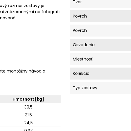
Tvar
ový rozmer zostavy je
mi znázornenými na fotografii
Povrch
minovaná
Povrch
Osvetlenie
Miestnosť
ete montážny návod a
Kolekcia
Typ zostavy
Hmotnosť [kg]
30,5
31,5
24,5
0,37