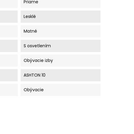
Priame
Lesklé
Matné
S osvetlením
Obývacie izby
ASHTON 10
Obývacie