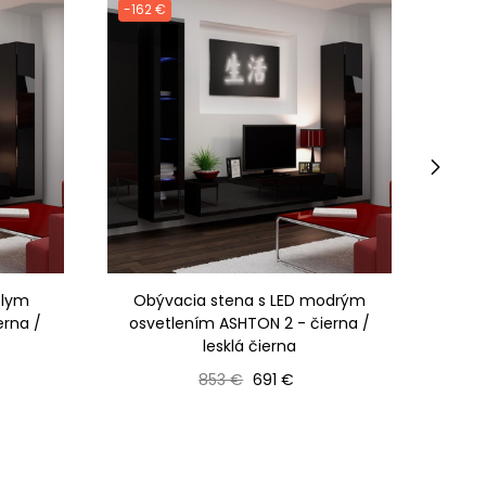
-162 €
-167
›
elym
Obývacia stena s LED modrým
erna /
osvetlením ASHTON 2 - čierna /
osv
lesklá čierna
Bežná cena
Cena
853 €
691 €