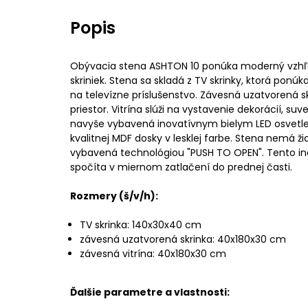
Popis
Obývacia stena ASHTON 10 ponúka moderný vzhľa
skriniek. Stena sa skladá z TV skrinky, ktorá ponú
na televízne príslušenstvo. Závesná uzatvorená sk
priestor. Vitrína slúži na vystavenie dekorácií, suve
navyše vybavená inovatívnym bielym LED osvetle
kvalitnej MDF dosky v lesklej farbe. Stena nemá ži
vybavená technológiou "PUSH TO OPEN". Tento in
spočíta v miernom zatlačení do prednej časti.
Rozmery (š/v/h):
TV skrinka: 140x30x40 cm
závesná uzatvorená skrinka: 40x180x30 cm
závesná vitrína: 40x180x30 cm
Ďalšie parametre a vlastnosti: