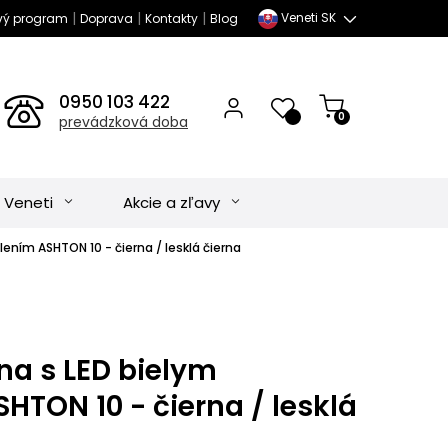
|
|
|
Veneti SK
vý program
Doprava
Kontakty
Blog
0950 103 422
0
prevádzková doba
 Veneti
Akcie a zľavy
ením ASHTON 10 - čierna / lesklá čierna
na s LED bielym
HTON 10 - čierna / lesklá