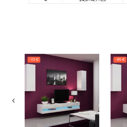
-113 €
-95 €
‹