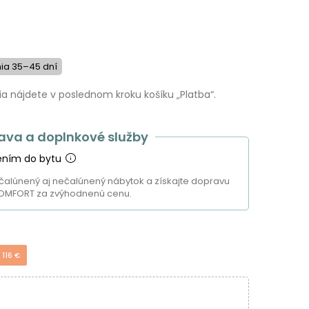
ia 35–45 dní
 nájdete v poslednom kroku košíku „Platba“.
ava a doplnkové služby
ením do bytu
čalúnený aj nečalúnený nábytok a získajte dopravu
OMFORT za zvýhodnenú cenu.
 116 €