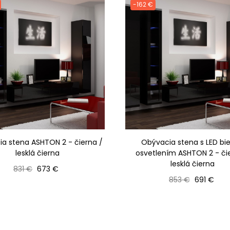
-162 €
a stena ASHTON 2 - čierna /
Obývacia stena s LED bi
lesklá čierna
osvetlením ASHTON 2 - či
lesklá čierna
Bežná cena
Cena
831 €
673 €
Bežná cena
Cena
853 €
691 €