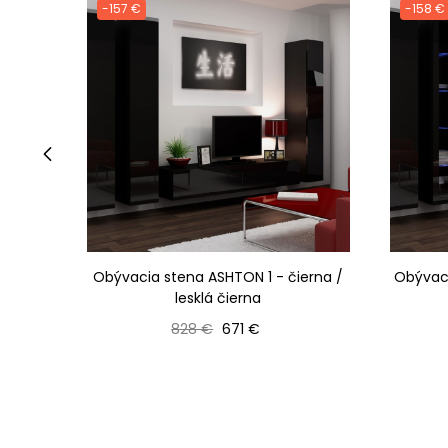
-157 €
-158 €
‹
Obývacia stena ASHTON 1 - čierna /
Obývaci
lesklá čierna
Bežná cena
Cena
828 €
671 €