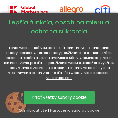
Lepšia funkcia, obsah na mieru a
ochrana súkromia
Copyright © 2026 - Veneti™
Veneti SK
Tento web ukladá v súlade so zákonmi na vaše zariadenie
súbory cookies. Cookies súbory používame na personalizáciu
obsahu a reklám a tiež na analytické účely. Odsúhlaste prosím
Veneti CZ
ich nastavenia pre ďalšie používanie webu a taktiež pre využitie,
odovzdanie a zobrazenie cielenej reklamy na sociálnych a
reklamných sieťach vrátane ďalších webov. Viac o cookies.
Veneti DE
Viac o cookies.
Veneti HU
Prijať všetky súbory cookie
Odmítnout vše
|
Nastavenia súborov cookie