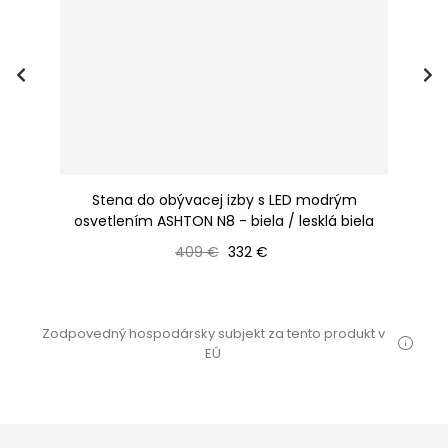
ela
Stena do obývacej izby s LED modrým
Ob
osvetlením ASHTON N8 - biela / lesklá biela
Bežná cena
Cena
409 €
332 €
Zodpovedný hospodársky subjekt za tento produkt v
EÚ