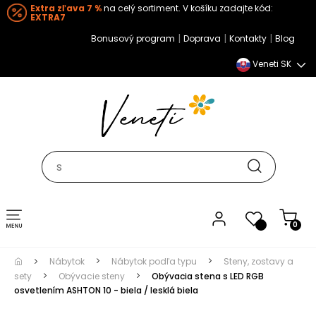
Extra zľava 7 %
na celý sortiment. V košíku zadajte kód:
EXTRA7
|
|
|
Bonusový program
Doprava
Kontakty
Blog
Veneti SK
Toggle navigation
0
Nábytok
Nábytok podľa typu
Steny, zostavy a
sety
Obývacie steny
Obývacia stena s LED RGB
osvetlením ASHTON 10 - biela / lesklá biela