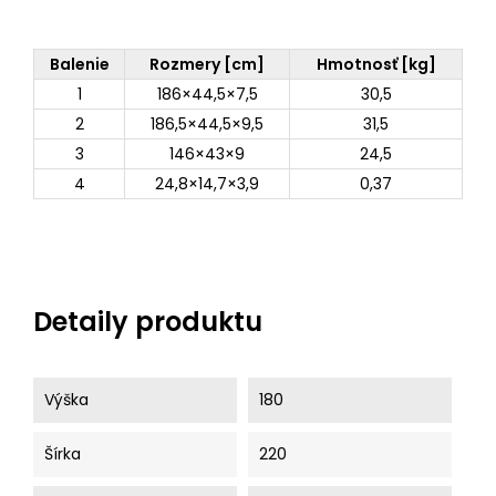
Balenie
Rozmery [cm]
Hmotnosť [kg]
1
186×44,5×7,5
30,5
2
186,5×44,5×9,5
31,5
3
146×43×9
24,5
4
24,8×14,7×3,9
0,37
Detaily produktu
Výška
180
Šírka
220