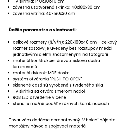
TV skrinka: 140x30x40 cm
závesná uzatvorená skrinka: 40x180x30 cm
závesná vitrína: 40x180x30 cm
Ďalšie parametre a vlastnosti:
celkové rozmery (š/v/h): 220x180x40 cm - celkový
rozmer zostavy je uvedený bez rozstupov medzi
jednotlivými dielmi znázornenými na fotografii
materiál konštrukcie: drevotriesková doska
laminovaná
materiál dvierok: MDF doska
systém otvárania "PUSH TO OPEN"
sklenené časti sú vyrobené z tvrdeného skla
TV skrinka sa otvára smerom nadol
RGB LED osvetlenie v cene
stenu je možné použiť v rôznych kombináciách
Tovar vám dodáme demontovaný. V balení nájdete
montážny návod a spojovací materiál.