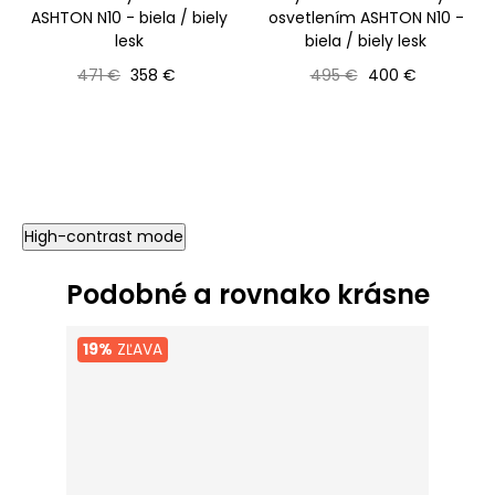
ASHTON N10 - biela / biely
osvetlením ASHTON N10 -
lesk
biela / biely lesk
Bežná cena
Cena
Bežná cena
Cena
471 €
358 €
495 €
400 €
High-contrast mode
Podobné a rovnako krásne
19%
ZĽAVA