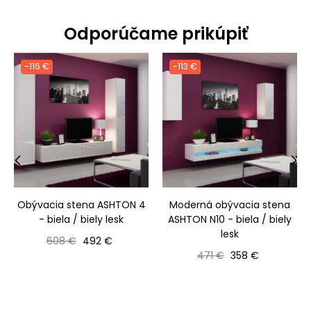
Odporúčame prikúpiť
-116 €
-113 €
‹
›
Obývacia stena ASHTON 4
Moderná obývacia stena
- biela / biely lesk
ASHTON N10 - biela / biely
lesk
Bežná cena
Cena
608 €
492 €
Bežná cena
Cena
471 €
358 €