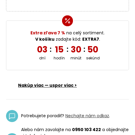
Extra zľava 7 %
na celý sortiment.
V košíku
zadajte kód:
EXTRA7
.
03
15
30
49
:
:
:
dní
hodín
minút
sekúnd
Nakúp viac — uspor viac >
Potrebujete poradiť?
Nechajte nám odkaz
.
Alebo nám zavolajte na
0950 103 422
a objednajte