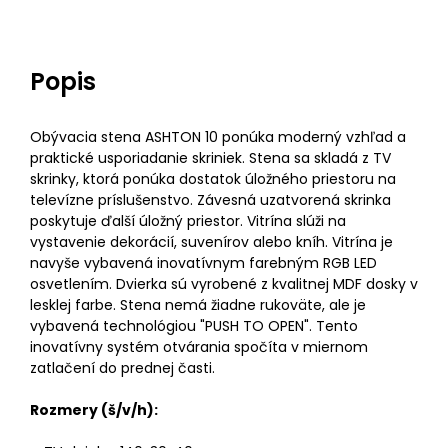
Popis
Obývacia stena ASHTON 10 ponúka moderný vzhľad a
praktické usporiadanie skriniek. Stena sa skladá z TV
skrinky, ktorá ponúka dostatok úložného priestoru na
televízne príslušenstvo. Závesná uzatvorená skrinka
poskytuje ďalší úložný priestor. Vitrína slúži na
vystavenie dekorácií, suvenírov alebo kníh. Vitrína je
navyše vybavená inovatívnym farebným RGB LED
osvetlením. Dvierka sú vyrobené z kvalitnej MDF dosky v
lesklej farbe. Stena nemá žiadne rukoväte, ale je
vybavená technológiou "PUSH TO OPEN". Tento
inovatívny systém otvárania spočíta v miernom
zatlačení do prednej časti.
Rozmery (š/v/h):