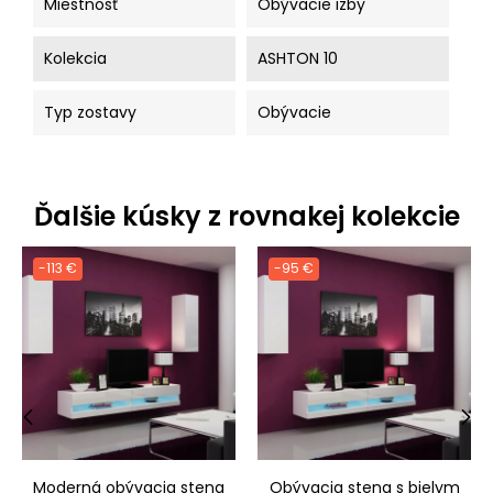
Miestnosť
Obývacie izby
Kolekcia
ASHTON 10
Typ zostavy
Obývacie
Ďalšie kúsky z rovnakej kolekcie
-113 €
-95 €
‹
›
Moderná obývacia stena
Obývacia stena s bielym