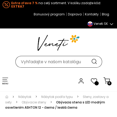
Extra zľava 7 %
na celý sortiment. V košíku zadajte kód:
EXTRA7
|
|
|
Bonusový program
Doprava
Kontakty
Blog
Veneti SK
Toggle navigation
0
Nábytok
Nábytok podľa typu
Steny, zostavy a
sety
Obývacie steny
Obývacia stena s LED modrým
osvetlením ASHTON 12 - čierna / lesklá čierna