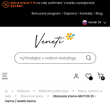
Extra zľava 7 %
na celý sortiment. V košíku zadajte kód:
EXTRA7
|
|
|
Bonusový program
Doprava
Kontakty
Blog
Veneti SK
Toggle navigation
0
Nábytok
Nábytok podľa typu
Steny, zostavy a
sety
Obývacie steny
Obývacia stena ASHTON 23 -
čierna / lesklá čierna