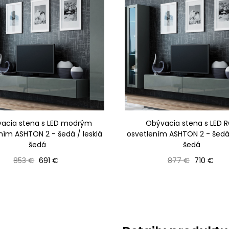
acia stena s LED modrým
Obývacia stena s LED 
ním ASHTON 2 - šedá / lesklá
osvetlením ASHTON 2 - šedá 
šedá
šedá
Bežná cena
Cena
Bežná cena
Cena
853 €
691 €
877 €
710 €