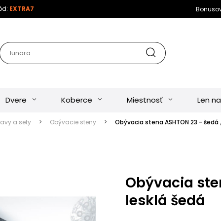
kód:
EXTRA7
Bonuso
Dvere
Koberce
Miestnosť
Len na
tavy a sety
Obývacie steny
Obývacia stena ASHTON 23 - šedá /
Obývacia ste
lesklá šedá