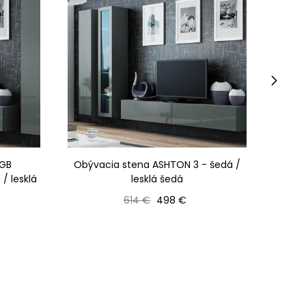
›
RGB
Obývacia stena ASHTON 3 - šedá /
Ob
/ lesklá
lesklá šedá
osvet
Bežná cena
Cena
614 €
498 €