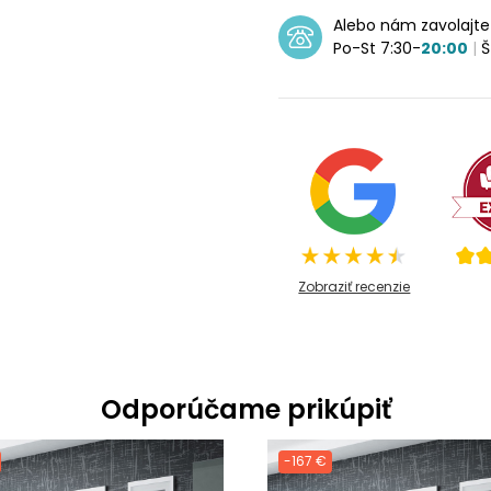
Alebo nám zavolajt
Po-St 7:30-
20:00
|
Š
Zobraziť recenzie
Odporúčame prikúpiť
-167 €