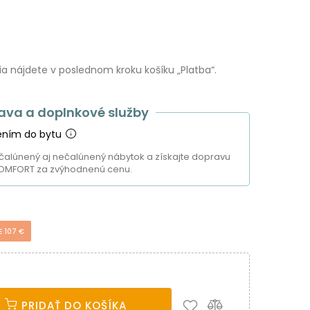
 nájdete v poslednom kroku košíku „Platba“.
ava a doplnkové služby
ením do bytu
čalúnený aj nečalúnený nábytok a získajte dopravu
OMFORT za zvýhodnenú cenu.
E 107 €
PRIDAŤ DO KOŠÍKA