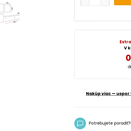
Extra
V k
0
d
Nakúp viac — uspor 
Potrebujete poradiť