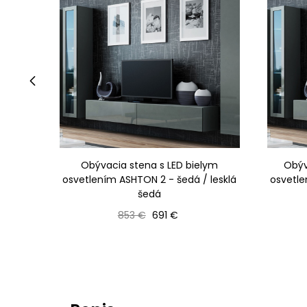
‹
Obývacia stena s LED bielym
Obýv
osvetlením ASHTON 2 - šedá / lesklá
osvetle
šedá
Bežná cena
Cena
853 €
691 €