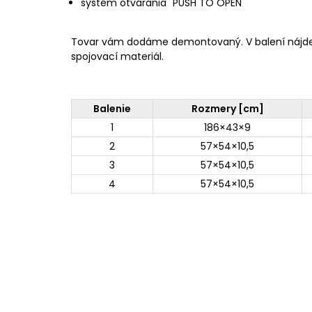
systém otvárania "PUSH TO OPEN"
Tovar vám dodáme demontovaný. V balení nájd
spojovací materiál.
Balenie
Rozmery [cm]
1
186×43×9
2
57×54×10,5
3
57×54×10,5
4
57×54×10,5