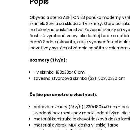
Popis
Obývacia stena ASHTON 23 ponúka moderný vzhľa
skriniek. Stena sa skladá z TV skrinky, ktorá ponú
na televízne príslušenstvo. Závesné skrinky sú v
časti sú vyrobené vo vysoko lesklej farbe a optic
nemá žiadne rukoväte, ale je vybavená technoló
inovatívny systém otvárania spočíta v miernom z
Rozmery (š/v/h):
TV skrinka: 180x30x40 cm
závesná štvorcová skrinka (3x): 50x50x30 cm
Ďalšie parametre a vlastnosti:
celkové rozmery (š/v/h): 230x180x40 cm - celk
uvedený bez rozstupov medzi jednotlivými diel
materiál konštrukcie: drevotriesková doska la
materiál dvierok: MDF doska v lesklej farbe