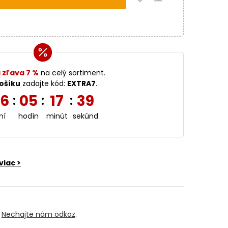
 zľava 7 %
na celý sortiment.
ošíku
zadajte kód:
EXTRA7
.
6
05
17
38
:
:
:
ní
hodín
minút
sekúnd
viac >
?
Nechajte nám odkaz
.