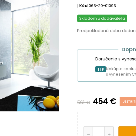
Kód
063-20-01093
Skladom u dodávateľa
Predpokladanú dobu dodania
Dopr
Doručenie s vynes
Nakúpte spolu 
TIP
s vynesením C
454 €
561 €
UŠETRIT