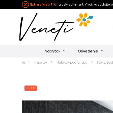
Extra zľava 7 %
na celý sortiment. V košíku zadajte 
Nábytok
Osvetlenie
Nábytok
Nábytok podľa typu
Steny, zos
-107 €