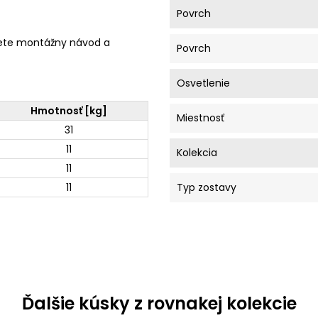
Povrch
ete montážny návod a
Povrch
Osvetlenie
Hmotnosť [kg]
Miestnosť
31
11
Kolekcia
11
11
Typ zostavy
Ďalšie kúsky z rovnakej kolekcie