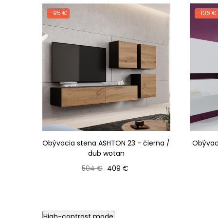
-95 €
-106 €
Obývacia stena ASHTON 23 - čierna /
Obývaci
dub wotan
Bežná cena
Cena
504 €
409 €
High-contrast mode