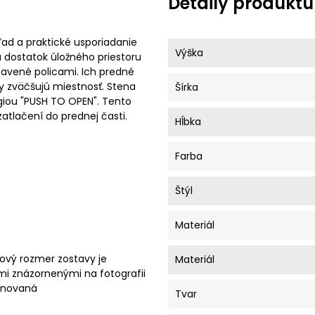
Detaily produktu
d a praktické usporiadanie
Výška
ka dostatok úložného priestoru
ybavené policami. Ich predné
ky zväčšujú miestnosť. Stena
Šírka
giou "PUSH TO OPEN". Tento
atlačení do prednej časti.
Hĺbka
Farba
Štýl
Materiál
ový rozmer zostavy je
Materiál
mi znázornenými na fotografii
minovaná
Tvar