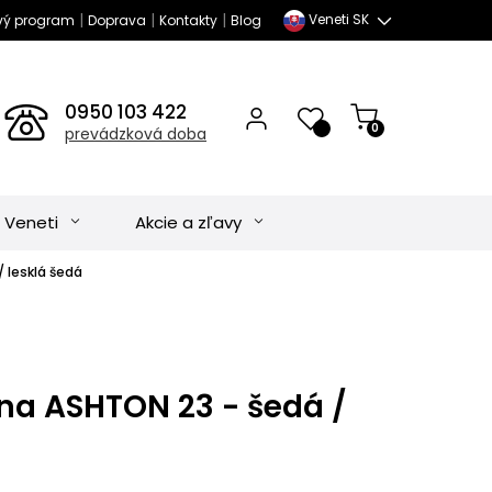
|
|
|
Veneti SK
vý program
Doprava
Kontakty
Blog
0950 103 422
0
prevádzková doba
 Veneti
Akcie a zľavy
 lesklá šedá
na ASHTON 23 - šedá /