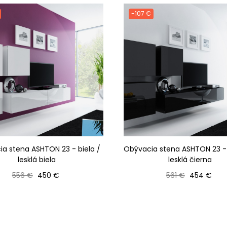
-107 €
a stena ASHTON 23 - biela /
Obývacia stena ASHTON 23 - 
lesklá biela
lesklá čierna
Bežná cena
Cena
Bežná cena
Cena
556 €
450 €
561 €
454 €