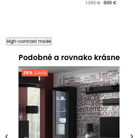
Bežná cena
Cena
1 283 €
899 €
High-contrast mode
Podobné a rovnako krásne
26%
ZĽAVA