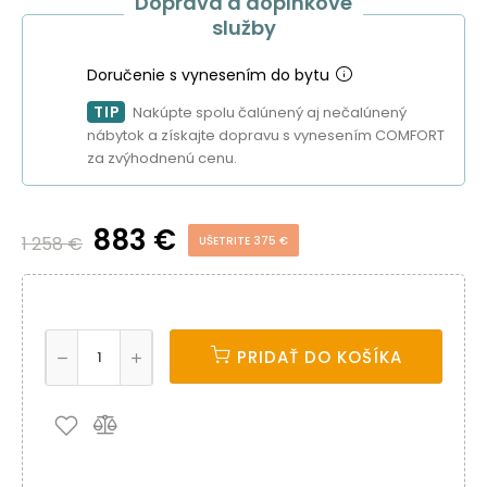
Doprava a doplnkové
služby
Doručenie s vynesením do bytu
TIP
Nakúpte spolu čalúnený aj nečalúnený
nábytok a získajte dopravu s vynesením COMFORT
za zvýhodnenú cenu.
883 €
1 258 €
UŠETRITE 375 €
PRIDAŤ DO KOŠÍKA