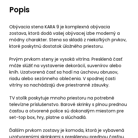
Popis
Obývacia stena KARA 9 je komplexná obývacia
zostava, ktorá dodá vašej obývacej izbe moderný a
módny charakter. Stena sa skladá z niekoľkých prvkov,
ktoré poskytnú dostatok úložného priestoru.
Prvým prvkom steny je vysoká vitrína. Presklená časť
môže slúžiť na vystavenie dekorácií, suvenírov alebo
kníh. Uzatvorená časť sa hodí na úschovu obrusov,
riadu alebo sezónneho oblečenia. V spodnej časti
vitríny sa nachádzajú dve priestranné zásuvky.
TV stolík poskytuje mnoho priestoru na potrebné
televízne príslušenstvo. Barové skrinky s plnou prednou
časťou a otvorené police sú dokonalým miestom pre
set-top box, hry, platne a slúchadlá.
Ďalším prvkom zostavy je komoda, ktorá je vybavená
uzatvorenými skrinkami s presklenou prednou časťou.