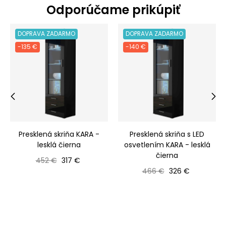
Odporúčame prikúpiť
DOPRAVA ZADARMO
DOPRAVA ZADARMO
-135 €
-140 €
‹
›
Presklená skriňa KARA -
Presklená skriňa s LED
lesklá čierna
osvetlením KARA - lesklá
čierna
Bežná cena
Cena
452 €
317 €
Bežná cena
Cena
466 €
326 €