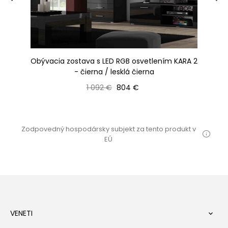
Obývacia zostava s LED RGB osvetlením KARA 2
- čierna / lesklá čierna
Bežná cena
Cena
1 092 €
804 €
Zodpovedný hospodársky subjekt za tento produkt v
EÚ
VENETI
