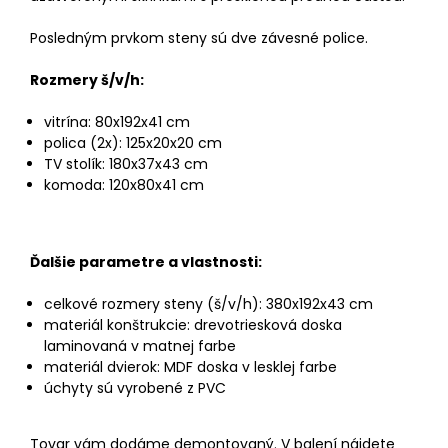
Posledným prvkom steny sú dve závesné police.
Rozmery š/v/h:
vitrína: 80x192x41 cm
polica (2x): 125x20x20 cm
TV stolík: 180x37x43 cm
komoda: 120x80x41 cm
Ďalšie parametre a vlastnosti:
celkové rozmery steny (š/v/h): 380x192x43 cm
materiál konštrukcie: drevotriesková doska
laminovaná v matnej farbe
materiál dvierok: MDF doska v lesklej farbe
úchyty sú vyrobené z PVC
Tovar vám dodáme demontovaný. V balení nájdete