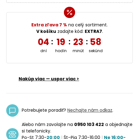
Extra zľava 7 %
na celý sortiment.
V košíku
zadajte kód:
EXTRA7
.
04
19
23
58
:
:
:
dní
hodín
minút
sekúnd
Nakúp viac — uspor viac >
Potrebujete poradiť?
Nechajte nám odkaz
.
Alebo nám zavolajte na
0950 103 422
a objednajte
si telefonicky.
Po-St 7:30-
20:00
|
Št–Pia 7:30-16:00
|
Ne 16:00-