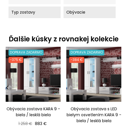
Typ zostavy
Obývacie
Ďalšie kúsky z rovnakej kolekcie
DOPRAVA ZADARMO
DOPRAVA ZADARMO
-375 €
-384 €
‹
›
Obývacia zostava KARA 9 -
Obývacia zostava s LED
biela / lesklá biela
bielym osvetlením KARA 9 -
biela / lesklá biela
Bežná cena
Cena
1 258 €
883 €