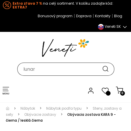
Extra zľava 7 %
na celý sortiment. V košíku zadajte kód:
EXTRA7
|
|
|
Bonusový program
Doprava
Kontakty
Blog
Veneti SK
Toggle navigation
0
Nábytok
Nábytok podľa typu
Steny, zostavy a
sety
Obývacie zostavy
Obývacia zostava KARA 9 -
čierna / lesklá čierna