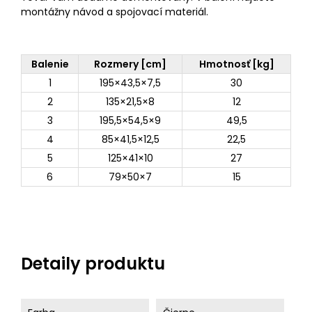
montážny návod a spojovací materiál.
Balenie
Rozmery [cm]
Hmotnosť [kg]
1
195×43,5×7,5
30
2
135×21,5×8
12
3
195,5×54,5×9
49,5
4
85×41,5×12,5
22,5
5
125×41×10
27
6
79×50×7
15
Detaily produktu