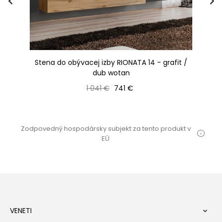
Stena do obývacej izby RIONATA 14 - grafit /
dub wotan
Bežná cena
Cena
1 041 €
741 €
Zodpovedný hospodársky subjekt za tento produkt v
EÚ
VENETI
