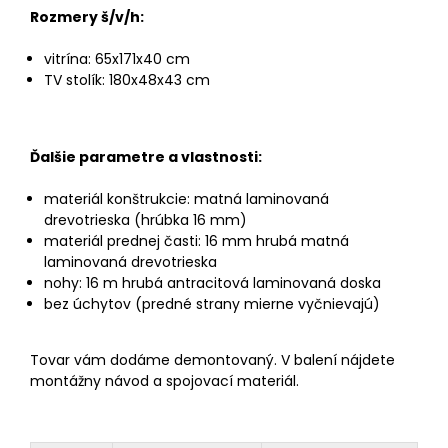
Rozmery š/v/h:
vitrína: 65x171x40 cm
TV stolík: 180x48x43 cm
Ďalšie parametre a vlastnosti:
materiál konštrukcie: matná laminovaná
drevotrieska (hrúbka 16 mm)
materiál prednej časti: 16 mm hrubá matná
laminovaná drevotrieska
nohy: 16 m hrubá antracitová laminovaná doska
bez úchytov (predné strany mierne vyčnievajú)
Tovar vám dodáme demontovaný. V balení nájdete
montážny návod a spojovací materiál.