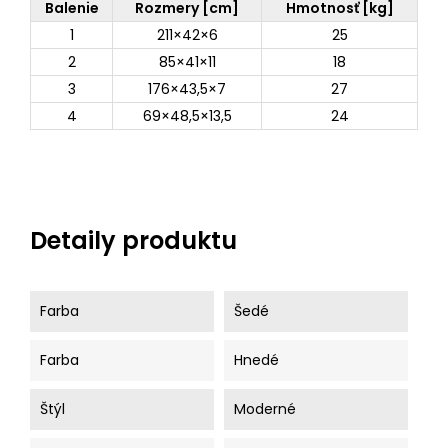
Balenie
Rozmery [cm]
Hmotnosť [kg]
1
211×42×6
25
2
85×41×11
18
3
176×43,5×7
27
4
69×48,5×13,5
24
Detaily produktu
Farba
Šedé
Farba
Hnedé
Štýl
Moderné