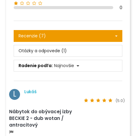
0
Recenzie (7)
Otázky a odpovede (1)
Radenie podľa:
Najnovšie
Lukáš
L
(5.0)
Nábytok do obývacej izby
BECKIE 2 - dub wotan /
antracitový