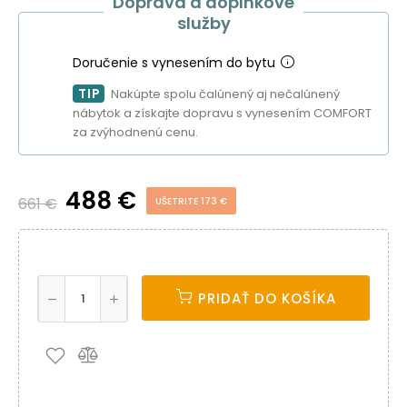
Doprava a doplnkové
služby
Doručenie s vynesením do bytu
TIP
Nakúpte spolu čalúnený aj nečalúnený
nábytok a získajte dopravu s vynesením COMFORT
za zvýhodnenú cenu.
488 €
661 €
UŠETRITE 173 €
PRIDAŤ DO KOŠÍKA