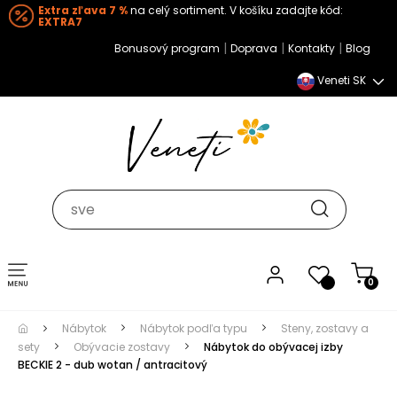
Extra zľava 7 %
na celý sortiment. V košíku zadajte kód:
EXTRA7
|
|
|
Bonusový program
Doprava
Kontakty
Blog
Veneti SK
Toggle navigation
0
Nábytok
Nábytok podľa typu
Steny, zostavy a
sety
Obývacie zostavy
Nábytok do obývacej izby
BECKIE 2 - dub wotan / antracitový