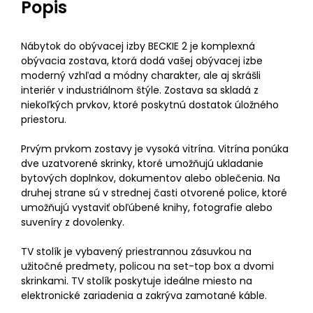
Popis
Nábytok do obývacej izby BECKIE 2 je komplexná
obývacia zostava, ktorá dodá vašej obývacej izbe
moderný vzhľad a módny charakter, ale aj skrášli
interiér v industriálnom štýle. Zostava sa skladá z
niekoľkých prvkov, ktoré poskytnú dostatok úložného
priestoru.
Prvým prvkom zostavy je vysoká vitrína. Vitrína ponúka
dve uzatvorené skrinky, ktoré umožňujú ukladanie
bytových doplnkov, dokumentov alebo oblečenia. Na
druhej strane sú v strednej časti otvorené police, ktoré
umožňujú vystaviť obľúbené knihy, fotografie alebo
suveníry z dovolenky.
TV stolík je vybavený priestrannou zásuvkou na
užitočné predmety, policou na set-top box a dvomi
skrinkami. TV stolík poskytuje ideálne miesto na
elektronické zariadenia a zakrýva zamotané káble.