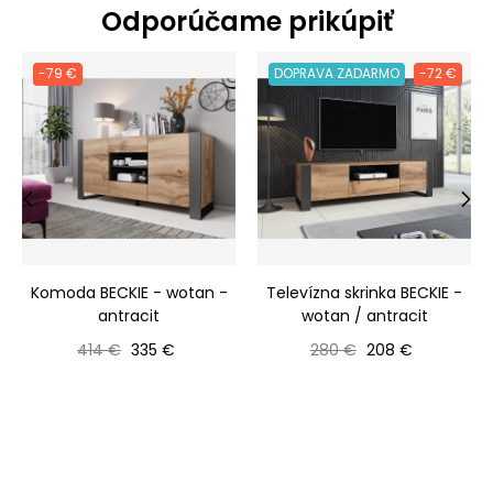
Odporúčame prikúpiť
-79 €
DOPRAVA ZADARMO
-72 €
‹
›
Komoda BECKIE - wotan -
Televízna skrinka BECKIE -
antracit
wotan / antracit
Bežná cena
Cena
Bežná cena
Cena
414 €
335 €
280 €
208 €