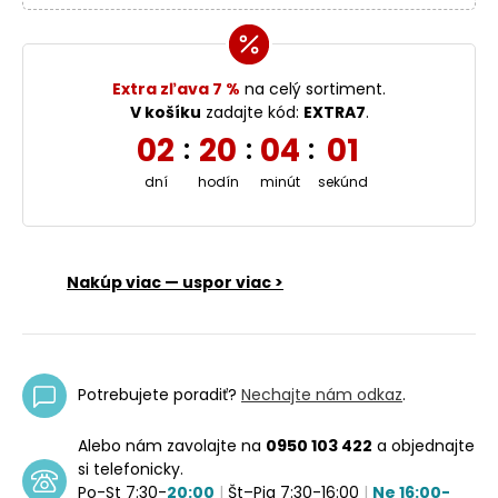
Extra zľava 7 %
na celý sortiment.
V košíku
zadajte kód:
EXTRA7
.
02
20
04
00
:
:
:
dní
hodín
minút
sekúnd
Nakúp viac — uspor viac >
Potrebujete poradiť?
Nechajte nám odkaz
.
Alebo nám zavolajte na
0950 103 422
a objednajte
si telefonicky.
Po-St 7:30-
20:00
|
Št–Pia 7:30-16:00
|
Ne 16:00-