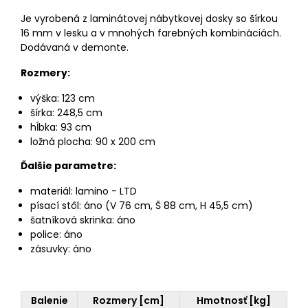
Je vyrobená z laminátovej nábytkovej dosky so šírkou
16 mm v lesku a v mnohých farebných kombináciách.
Dodávaná v demonte.
Rozmery:
výška: 123 cm
šírka: 248,5 cm
hĺbka: 93 cm
ložná plocha: 90 x 200 cm
Ďalšie parametre:
materiál: lamino - LTD
písací stôl: áno (V 76 cm, Š 88 cm, H 45,5 cm)
šatníková skrinka: áno
police: áno
zásuvky: áno
Balenie
Rozmery [cm]
Hmotnosť [kg]