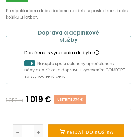
Predpokladanú dobu dodania nájdete v poslednom kroku
košíku „Platba“.
Doprava a doplnkové
služby
Doručenie s vynesením do bytu
TIP
Nakúpte spolu čalúnený aj nečalúnený
nábytok a získajte dopravu s vynesením COMFORT
za zvýhodnenú cenu.
1 019 €
1 353 €
UŠETRITE 334 €
PRIDAŤ DO KOŠÍKA