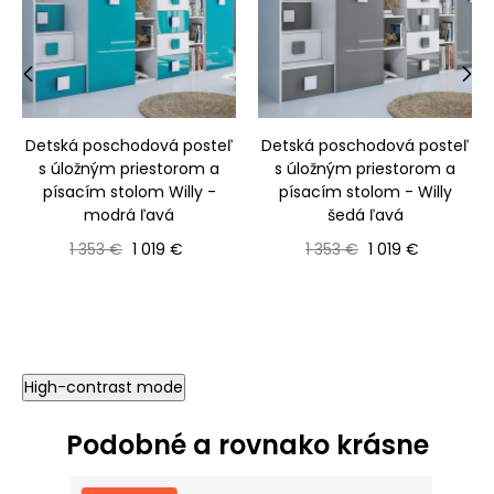
‹
›
Detská poschodová posteľ
Detská poschodová posteľ
s úložným priestorom a
s úložným priestorom a
písacím stolom Willy -
písacím stolom - Willy
modrá ľavá
šedá ľavá
Bežná cena
Cena
Bežná cena
Cena
1 353 €
1 019 €
1 353 €
1 019 €
High-contrast mode
Podobné a rovnako krásne