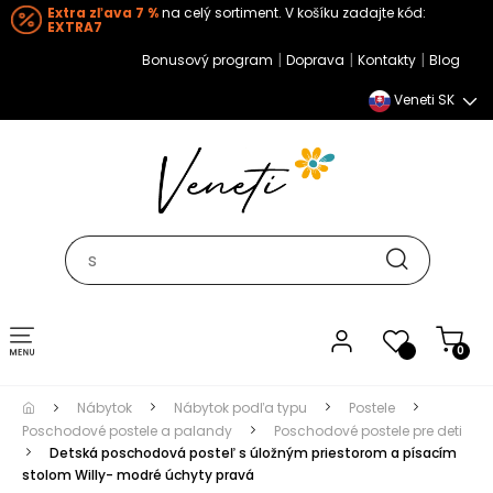
Extra zľava 7 %
na celý sortiment. V košíku zadajte kód:
EXTRA7
|
|
|
Bonusový program
Doprava
Kontakty
Blog
Veneti SK
Toggle navigation
0
Nábytok
Nábytok podľa typu
Postele
Poschodové postele a palandy
Poschodové postele pre deti
Detská poschodová posteľ s úložným priestorom a písacím
stolom Willy- modré úchyty pravá