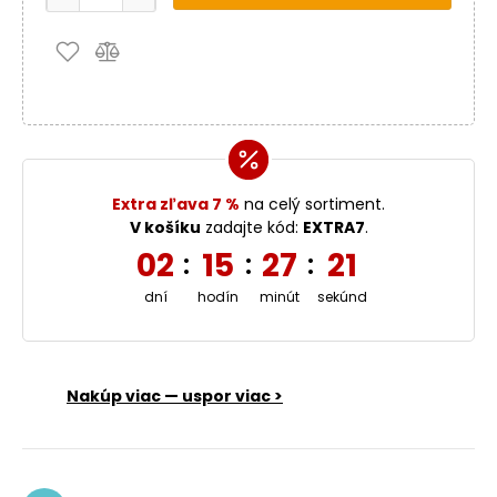
Extra zľava 7 %
na celý sortiment.
V košíku
zadajte kód:
EXTRA7
.
02
15
27
20
:
:
:
dní
hodín
minút
sekúnd
Nakúp viac — uspor viac >