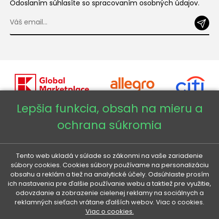
Odoslaním súhlasíte so spracovaním osobných údajov.
Lepšia funkcia, obsah na mieru a
ochrana súkromia
Copyright © 2026 - Veneti™
Veneti SK
Tento web ukladá v súlade so zákonmi na vaše zariadenie
súbory cookies. Cookies súbory používame na personalizáciu
obsahu a reklám a tiež na analytické účely. Odsúhlaste prosím
Veneti CZ
ich nastavenia pre ďalšie používanie webu a taktiež pre využitie,
odovzdanie a zobrazenie cielenej reklamy na sociálnych a
reklamných sieťach vrátane ďalších webov. Viac o cookies.
Veneti DE
Viac o cookies.