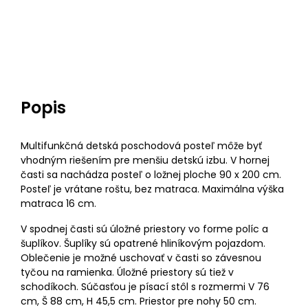
Popis
Multifunkčná detská poschodová posteľ môže byť
vhodným riešením pre menšiu detskú izbu. V hornej
časti sa nachádza posteľ o ložnej ploche 90 x 200 cm.
Posteľ je vrátane roštu, bez matraca. Maximálna výška
matraca 16 cm.
V spodnej časti sú úložné priestory vo forme políc a
šuplíkov. Šuplíky sú opatrené hliníkovým pojazdom.
Oblečenie je možné uschovať v časti so závesnou
tyčou na ramienka. Úložné priestory sú tiež v
schodíkoch. Súčasťou je písací stôl s rozmermi V 76
cm, Š 88 cm, H 45,5 cm. Priestor pre nohy 50 cm.