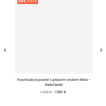
24%
ZĽAVA
 -
Poschodová posteľ s písacím stolom Klára -
P
biela/šedá
Bežná cena
Cena
1 408 €
1 065 €