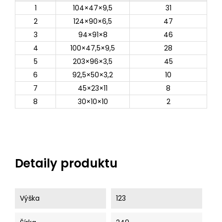
1
104×47×9,5
31
2
124×90×6,5
47
3
94×91×8
46
4
100×47,5×9,5
28
5
203×96×3,5
45
6
92,5×50×3,2
10
7
45×23×11
8
8
30×10×10
2
Detaily produktu
Výška
123