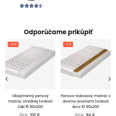
Odporúčame prikúpiť
-19 €
-6 €
‹
›
Obojstranný penový
Penovo-kokosový matrac s
matrac strednej tvrdosti
dvoma úrovňami tvrdosti
Zaki 15 90x200
Arco 10 90x200
Bežná cena
Cena
Bežná cena
Cena
119 €
100 €
90 €
84 €