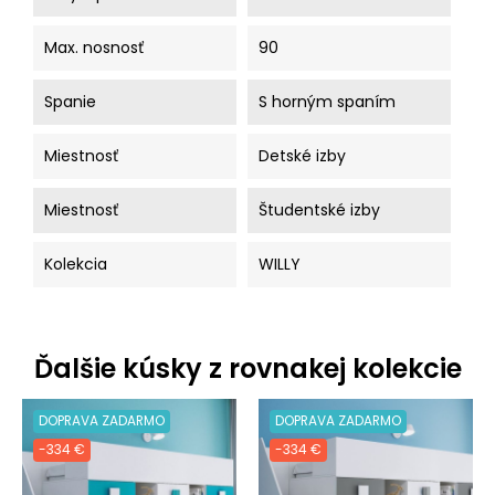
Max. nosnosť
90
Spanie
S horným spaním
Miestnosť
Detské izby
Miestnosť
Študentské izby
Kolekcia
WILLY
Ďalšie kúsky z rovnakej kolekcie
DOPRAVA ZADARMO
DOPRAVA ZADARMO
-334 €
-334 €