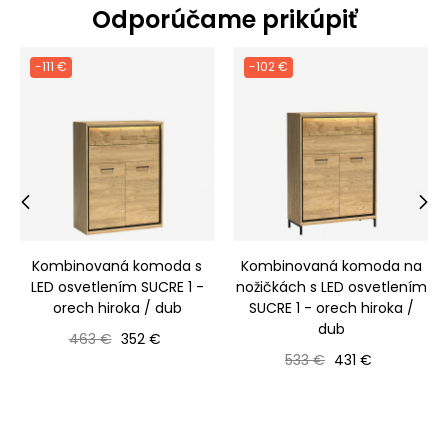
Odporúčame prikúpiť
-111 €
-102 €
‹
›
Kombinovaná komoda s
Kombinovaná komoda na
LED osvetlením SUCRE 1 -
nožičkách s LED osvetlením
orech hiroka / dub
SUCRE 1 - orech hiroka /
dub
Bežná cena
Cena
463 €
352 €
Bežná cena
Cena
533 €
431 €