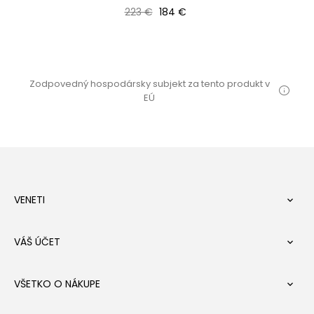
Bežná cena
Cena
223 €
184 €
Zodpovedný hospodársky subjekt za tento produkt v
EÚ
VENETI

VÁŠ ÚČET

VŠETKO O NÁKUPE
