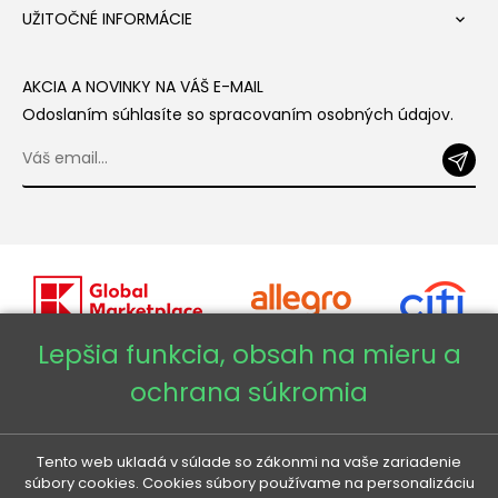
UŽITOČNÉ INFORMÁCIE

AKCIA A NOVINKY NA VÁŠ E-MAIL
Odoslaním súhlasíte so spracovaním osobných údajov.
Lepšia funkcia, obsah na mieru a
ochrana súkromia
Copyright © 2026 - Veneti™
Veneti SK
Tento web ukladá v súlade so zákonmi na vaše zariadenie
súbory cookies. Cookies súbory používame na personalizáciu