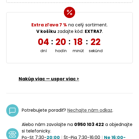
Extra zľava 7 %
na celý sortiment.
V košíku
zadajte kód:
EXTRA7
.
04
20
18
22
:
:
:
dní
hodín
minút
sekúnd
Nakúp viac — uspor viac >
Potrebujete poradiť?
Nechajte nám odkaz
.
Alebo nám zavolajte na
0950 103 422
a objednajte
si telefonicky.
Po-St 7:30-
20:00
|
Št–Pia 7:30-16:00
|
Ne 16:00-