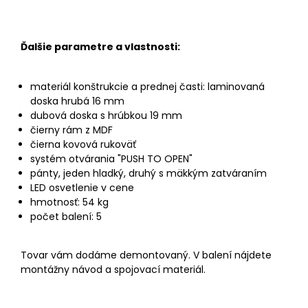
Ďalšie parametre a vlastnosti:
materiál konštrukcie a prednej časti: laminovaná
doska hrubá 16 mm
dubová doska s hrúbkou 19 mm
čierny rám z MDF
čierna kovová rukoväť
systém otvárania "PUSH TO OPEN"
pánty, jeden hladký, druhý s mäkkým zatváraním
LED osvetlenie v cene
hmotnosť: 54 kg
počet balení: 5
Tovar vám dodáme demontovaný. V balení nájdete
montážny návod a spojovací materiál.