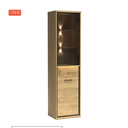
-73 €