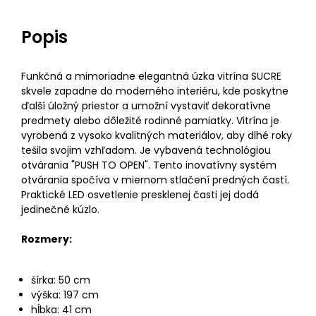
Popis
Funkčná a mimoriadne elegantná úzka vitrína SUCRE
skvele zapadne do moderného interiéru, kde poskytne
ďalší úložný priestor a umožní vystaviť dekoratívne
predmety alebo dôležité rodinné pamiatky. Vitrína je
vyrobená z vysoko kvalitných materiálov, aby dlhé roky
tešila svojim vzhľadom. Je vybavená technológiou
otvárania "PUSH TO OPEN". Tento inovatívny systém
otvárania spočíva v miernom stlačení predných častí.
Praktické LED osvetlenie presklenej časti jej dodá
jedinečné kúzlo.
Rozmery:
šírka: 50 cm
výška: 197 cm
hĺbka: 41 cm