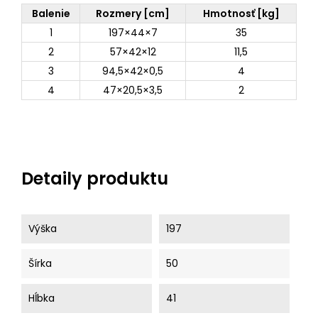
Balenie
Rozmery [cm]
Hmotnosť [kg]
1
197×44×7
35
2
57×42×12
11,5
3
94,5×42×0,5
4
4
47×20,5×3,5
2
Detaily produktu
Výška
197
Šírka
50
Hĺbka
41