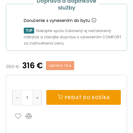
Doprava a doplnkové
služby
Doručenie s vynesením do bytu
TIP
Nakúpte spolu čalúnený aj nečalúnený
nábytok a získajte dopravu s vynesením COMFORT
za zvýhodnenú cenu.
316 €
389 €
UŠETRITE 73 €
PRIDAŤ DO KOŠÍKA