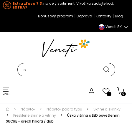
Extra zľava 7 %
na celý sortiment. V košíku zadajte kód:
EXTRA7
|
|
|
Bonusový program
Doprava
Kontakty
Blog
Veneti SK
Toggle navigation
0
Nábytok
Nábytok podľa typu
Skrine a skrinky
Presklené skrine a vitríny
Úzka vitrína s LED osvetlením
SUCRE - orech hikora / dub