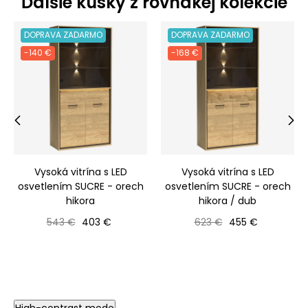
Ďalšie kúsky z rovnakej kolekcie
DOPRAVA ZADARMO
DOPRAVA ZADARMO
-140 €
-168 €
‹
›
Vysoká vitrína s LED
Vysoká vitrína s LED
osvetlením SUCRE - orech
osvetlením SUCRE - orech
hikora
hikora / dub
Bežná cena
Cena
Bežná cena
Cena
543 €
403 €
623 €
455 €