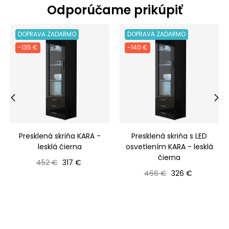
Odporúčame prikúpiť
DOPRAVA ZADARMO
DOPRAVA ZADARMO
-135 €
-140 €
‹
›
Presklená skriňa KARA -
Presklená skriňa s LED
lesklá čierna
osvetlením KARA - lesklá
čierna
Bežná cena
Cena
452 €
317 €
Bežná cena
Cena
466 €
326 €