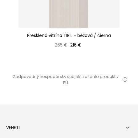
-
Presklená vitrína TIRIL - béžová / čierna
Bežná cena
Cena
265 €
216 €
Zodpovedný hospodársky subjekt za tento produkt v
EÚ
VENETI
