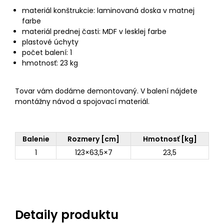
materiál konštrukcie: laminovaná doska v matnej
farbe
materiál prednej časti: MDF v lesklej farbe
plastové úchyty
počet balení: 1
hmotnosť: 23 kg
Tovar vám dodáme demontovaný. V balení nájdete
montážny návod a spojovací materiál.
Balenie
Rozmery [cm]
Hmotnosť [kg]
1
123×63,5×7
23,5
Detaily produktu