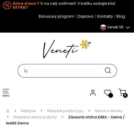
Extra zľava 7 %
na celý sortiment. V košíku zadajte kód:
EXTRA7
|
|
|
Bonusový program
Doprava
Kontakty
Blog
Veneti SK
Toggle navigation
0
Nábytok
Nábytok podľa typu
Skrine a skrinky
Presklené skrine a vitríny
Závesná vitrína KARA - čierna /
lesklá čierna