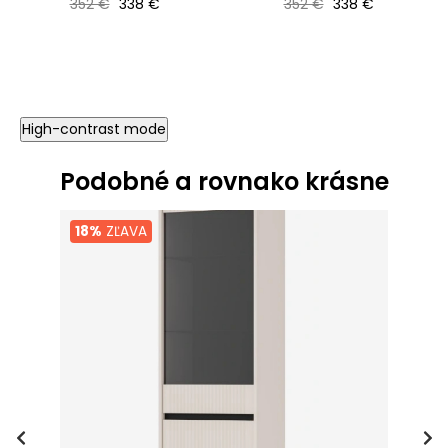
Bežná cena
Cena
Bežná cena
Cena
352 €
338 €
352 €
338 €
High-contrast mode
Podobné a rovnako krásne
18%
ZĽAVA