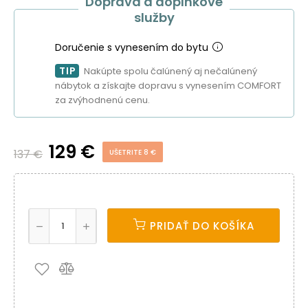
Doprava a doplnkové
služby
Doručenie s vynesením do bytu
TIP
Nakúpte spolu čalúnený aj nečalúnený
nábytok a získajte dopravu s vynesením COMFORT
za zvýhodnenú cenu.
129 €
137 €
UŠETRITE 8 €
PRIDAŤ DO KOŠÍKA