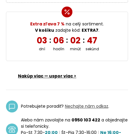
Extra zľava 7 %
na celý sortiment.
V košíku
zadajte kód:
EXTRA7
.
03
06
02
47
:
:
:
dní
hodín
minút
sekúnd
Nakúp viac — uspor viac >
Potrebujete poradiť?
Nechajte nám odkaz
.
Alebo nám zavolajte na
0950 103 422
a objednajte
si telefonicky.
Po-St 7:30-
20:00
|
Št–Pia 7:30-16:00
|
Ne 16:00-