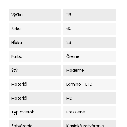
Výška
116
Šírka
60
Hĺbka
29
Farba
Čierne
Štýl
Moderné
Materiál
Lamino - LTD
Materiál
MDF
Typ dvierok
Presklené
Zatváranie
Klasické zatváranie