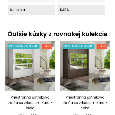
Kolekcia
KARA
Ďalšie kúsky z rovnakej kolekcie
DOPRAVA ZADARMO
-14 €
DOPRAVA ZADARMO
-14 €
‹
›
Priestranná šatníková
Priestranná šatníková
skriňa so zrkadlom Kara -
skriňa so zrkadlom Kara -
biela
čoko