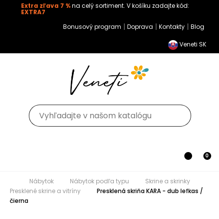
Extra zľava 7 %
na celý sortiment. V košíku zadajte kód:
EXTRA7
|
|
|
Bonusový program
Doprava
Kontakty
Blog
Veneti SK
Toggle navigation
0
Nábytok
Nábytok podľa typu
Skrine a skrinky
Presklené skrine a vitríny
Presklená skriňa KARA - dub
lefkas / čierna