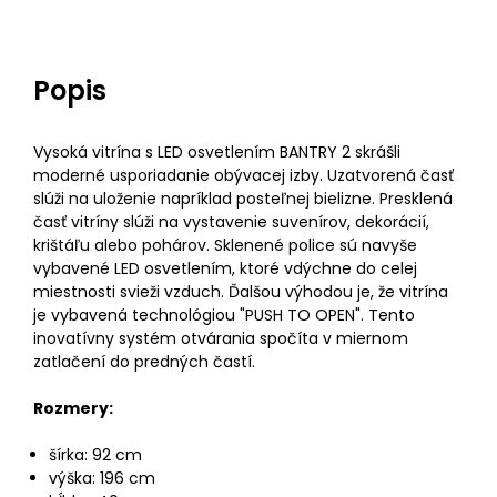
Popis
Vysoká vitrína s LED osvetlením BANTRY 2 skrášli
moderné usporiadanie obývacej izby. Uzatvorená časť
slúži na uloženie napríklad posteľnej bielizne. Presklená
časť vitríny slúži na vystavenie suvenírov, dekorácií,
krištáľu alebo pohárov. Sklenené police sú navyše
vybavené LED osvetlením, ktoré vdýchne do celej
miestnosti svieži vzduch. Ďalšou výhodou je, že vitrína
je vybavená technológiou "PUSH TO OPEN". Tento
inovatívny systém otvárania spočíta v miernom
zatlačení do predných častí.
Rozmery:
šírka: 92 cm
výška: 196 cm