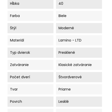
Hĺbka
40
Farba
Biele
Štýl
Moderné
Materiál
Lamino - LTD
Typ dvierok
Presklené
Zatváranie
Klasické zatváranie
Počet dverí
Štvordverové
Tvar
Priame
Povrch
Lesklé