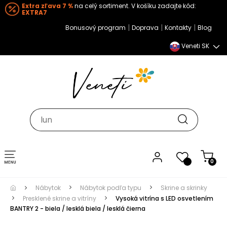
Extra zľava 7 %
na celý sortiment. V košíku zadajte kód:
EXTRA7
|
|
|
Bonusový program
Doprava
Kontakty
Blog
Veneti SK
Toggle navigation
0
Nábytok
Nábytok podľa typu
Skrine a skrinky
Presklené skrine a vitríny
Vysoká vitrína s LED osvetlením
BANTRY 2 - biela / lesklá biela / lesklá čierna