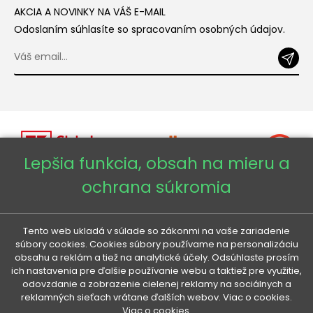
AKCIA A NOVINKY NA VÁŠ E-MAIL
Odoslaním súhlasíte so spracovaním osobných údajov.
Lepšia funkcia, obsah na mieru a
ochrana súkromia
Copyright © 2026 - Veneti™
Tento web ukladá v súlade so zákonmi na vaše zariadenie
Veneti SK
súbory cookies. Cookies súbory používame na personalizáciu
obsahu a reklám a tiež na analytické účely. Odsúhlaste prosím
ich nastavenia pre ďalšie používanie webu a taktiež pre využitie,
Veneti CZ
odovzdanie a zobrazenie cielenej reklamy na sociálnych a
reklamných sieťach vrátane ďalších webov. Viac o cookies.
Viac o cookies.