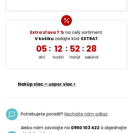
Extra zľava 7 %
na celý sortiment.
V košíku
zadajte kód:
EXTRA7
.
05
12
52
28
:
:
:
dní
hodín
minút
sekúnd
Nakúp viac — uspor viac >
Potrebujete poradiť?
Nechajte nám odkaz
.
Alebo nám zavolajte na
0950 103 422
a objednajte