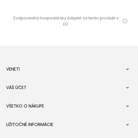
Zodpovedný hospodársky subjekt za tento produkt v
EÚ
VENETI

VÁŠ ÚČET

VŠETKO O NÁKUPE

UŽITOČNÉ INFORMÁCIE
