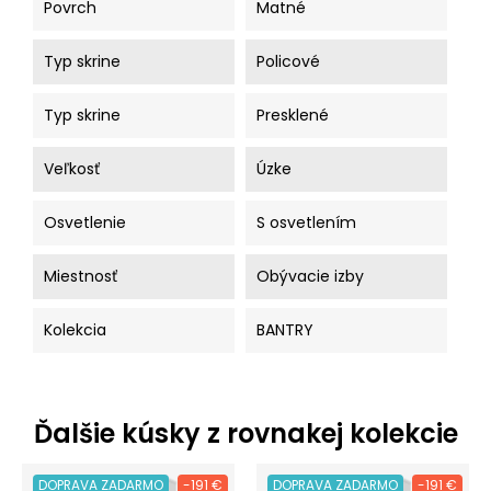
Povrch
Matné
Typ skrine
Policové
Typ skrine
Presklené
Veľkosť
Úzke
Osvetlenie
S osvetlením
Miestnosť
Obývacie izby
Kolekcia
BANTRY
Ďalšie kúsky z rovnakej kolekcie
DOPRAVA ZADARMO
-191 €
DOPRAVA ZADARMO
-191 €