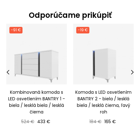
Odporúčame prikúpiť
-91 €
-19 €
‹
›
Kombinovaná komoda s
Komoda s LED osvetlením
LED osvetlením BANTRY 1 -
BANTRY 2 - biela / lesklá
biela / lesklá biela / lesklá
biela / lesklá čierna, ľavý
čierna
roh
Bežná cena
Cena
Bežná cena
Cena
524 €
433 €
184 €
165 €