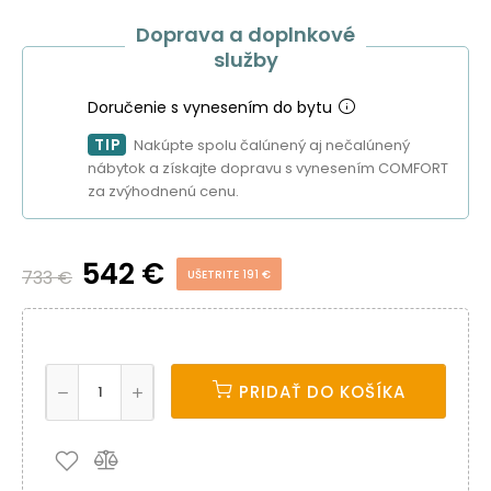
Doprava a doplnkové
služby
Doručenie s vynesením do bytu
TIP
Nakúpte spolu čalúnený aj nečalúnený
nábytok a získajte dopravu s vynesením COMFORT
za zvýhodnenú cenu.
542 €
733 €
UŠETRITE 191 €
PRIDAŤ DO KOŠÍKA