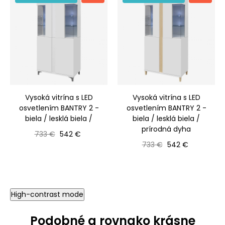
Vysoká vitrína s LED
Vysoká vitrína s LED
osvetlením BANTRY 2 -
osvetlením BANTRY 2 -
biela / lesklá biela /
biela / lesklá biela /
prírodná dyha
Bežná cena
Cena
733 €
542 €
Bežná cena
Cena
733 €
542 €
High-contrast mode
Podobné a rovnako krásne