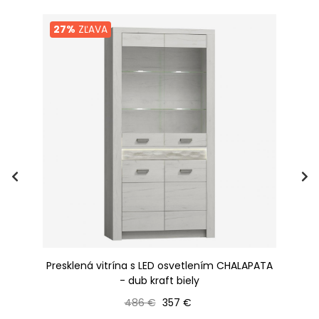
27%
ZĽAVA
la
Presklená vitrína s LED osvetlením CHALAPATA
- dub kraft biely
Bežná cena
Cena
486 €
357 €