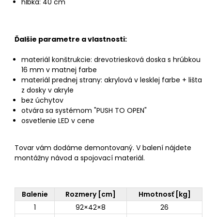
hĺbka: 40 cm
Ďalšie parametre a vlastnosti:
materiál konštrukcie: drevotriesková doska s hrúbkou
16 mm v matnej farbe
materiál prednej strany: akrylová v lesklej farbe + lišta
z dosky v akryle
bez úchytov
otvára sa systémom "PUSH TO OPEN"
osvetlenie LED v cene
Tovar vám dodáme demontovaný. V balení nájdete
montážny návod a spojovací materiál.
Balenie
Rozmery [cm]
Hmotnosť [kg]
1
92×42×8
26