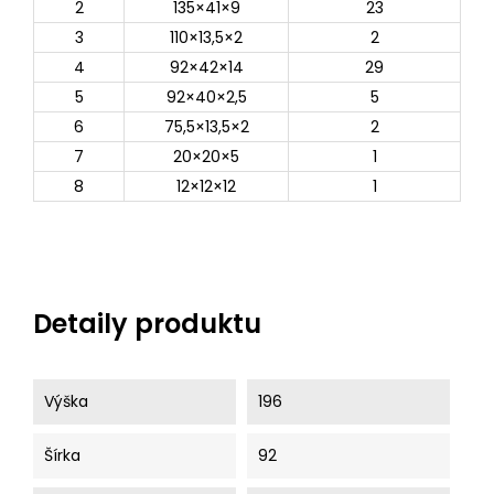
2
135×41×9
23
3
110×13,5×2
2
4
92×42×14
29
5
92×40×2,5
5
6
75,5×13,5×2
2
7
20×20×5
1
8
12×12×12
1
Detaily produktu
Výška
196
Šírka
92