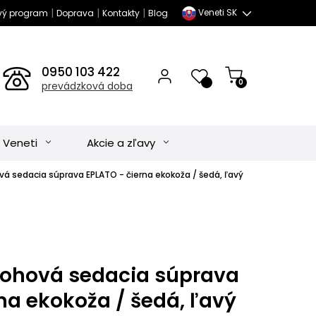
|
|
|
Veneti SK
vý program
Doprava
Kontakty
Blog
0950 103 422
0
prevádzková doba
 Veneti
Akcie a zľavy
vá sedacia súprava EPLATO - čierna ekokoža / šedá, ľavý
rohová sedacia súprava
na ekokoža / šedá, ľavý