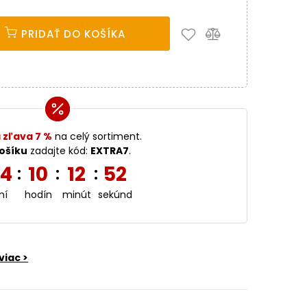
PRIDAŤ DO KOŠÍKA
 zľava 7 %
na celý sortiment.
ošíku
zadajte kód:
EXTRA7
.
4
10
12
52
:
:
:
ní
hodín
minút
sekúnd
viac >