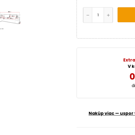
Extra
V k
0
d
Nakúp viac — uspor 