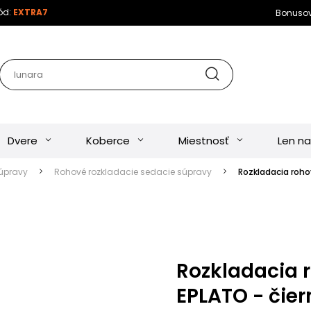
kód:
EXTRA7
Bonuso
Dvere
Koberce
Miestnosť
Len na
úpravy
Rohové rozkladacie sedacie súpravy
Rozkladacia roho
Rozkladacia 
EPLATO - čier