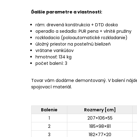
Ďalšie parametre a vlastnosti:
rám: drevená konštrukcia + DTD doska
operadlo a sedadlo: PUR pena + vlnité pružiny
rozkladacia (poloautomatické rozkladanie)
úložný priestor na posteľnú bielizeň
vrátane vankúšov
hmotnosť: 134 kg
počet balení: 3
Tovar vám dodáme demontovaný. V balení nájd
spojovací materiál.
Balenie
Rozmery [cm]
1
207×106×55
2
185×98×81
3
182×77×20