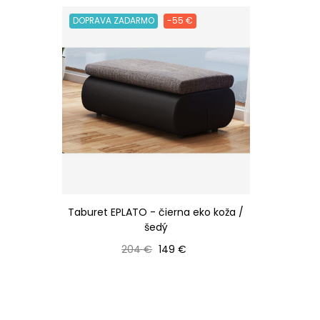
DOPRAVA ZADARMO
-55 €
Taburet EPLATO - čierna eko koža /
šedý
Bežná cena
Cena
204 €
149 €