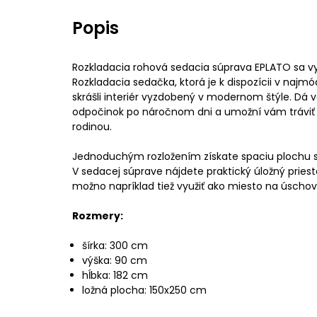
Popis
Rozkladacia rohová sedacia súprava EPLATO sa v
Rozkladacia sedačka, ktorá je k dispozícii v najmó
skrášli interiér vyzdobený v modernom štýle. Dá 
odpočinok po náročnom dni a umožní vám tráviť v
rodinou.
Jednoduchým rozložením získate spaciu plochu 
V sedacej súprave nájdete praktický úložný priesto
možno napríklad tiež využiť ako miesto na úscho
Rozmery:
šírka: 300 cm
výška: 90 cm
hĺbka: 182 cm
ložná plocha: 150x250 cm