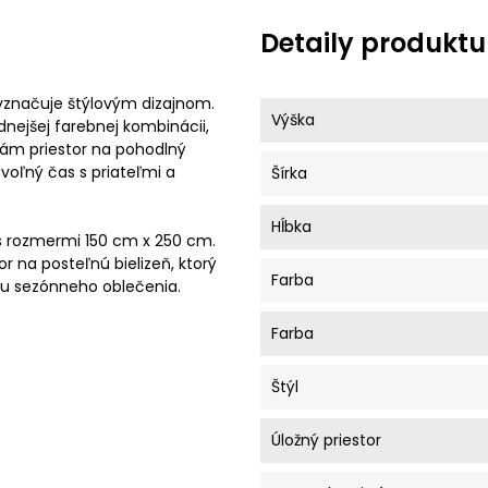
Detaily produktu
yznačuje štýlovým dizajnom.
Výška
dnejšej farebnej kombinácii,
vám priestor na pohodlný
oľný čas s priateľmi a
Šírka
Hĺbka
s rozmermi 150 cm x 250 cm.
r na posteľnú bielizeň, ktorý
Farba
vu sezónneho oblečenia.
Farba
Štýl
Úložný priestor