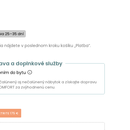
a 25–35 dní
 nájdete v poslednom kroku košíku „Platba“.
ava a doplnkové služby
ením do bytu
čalúnený aj nečalúnený nábytok a získajte dopravu
OMFORT za zvýhodnenú cenu.
ETRITE 175 €