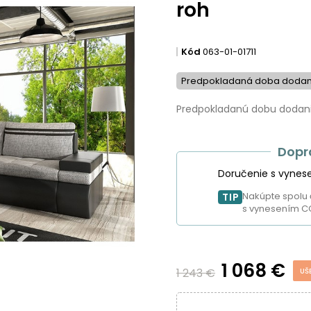
roh
Kód
063-01-01711
Predpokladaná doba dodani
Predpokladanú dobu dodania
Dopr
Doručenie s vynes
Nakúpte spolu 
TIP
s vynesením C
1 068 €
1 243 €
UŠ