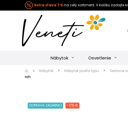
Extra zľava 7 %
na celý sortiment. V košíku zadajte 
Nábytok
Osvetlenie
Nábytok
Nábytok podľa typu
Sedacie s
roh
DOPRAVA ZADARMO
-175 €