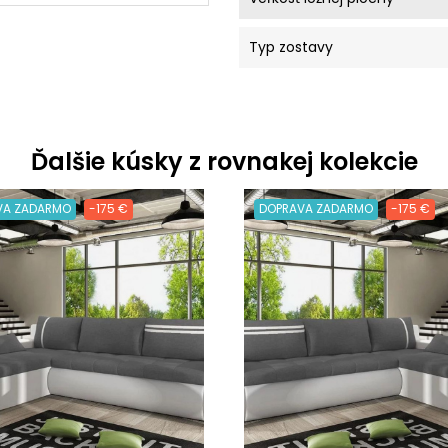
Typ zostavy
Ďalšie kúsky z rovnakej kolekcie
VA ZADARMO
-175 €
DOPRAVA ZADARMO
-175 €