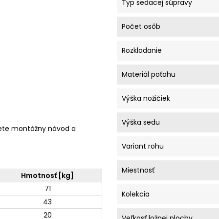
Typ sedacej súpravy
Počet osôb
Rozkladanie
Materiál poťahu
Výška nožičiek
Výška sedu
ete montážny návod a
Variant rohu
Miestnosť
Hmotnosť [kg]
71
Kolekcia
43
20
Veľkosť ložnej plochy