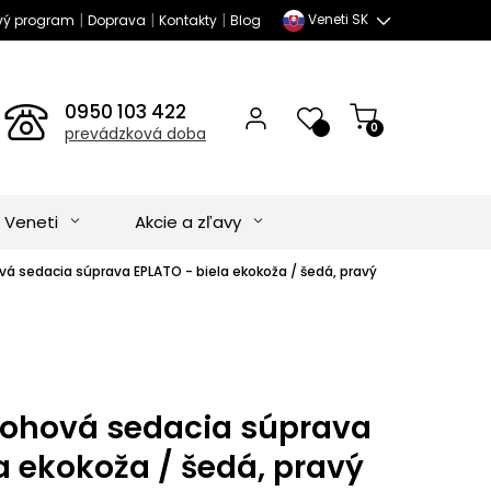
|
|
|
Veneti SK
vý program
Doprava
Kontakty
Blog
0950 103 422
0
prevádzková doba
 Veneti
Akcie a zľavy
vá sedacia súprava EPLATO - biela ekokoža / šedá, pravý
rohová sedacia súprava
a ekokoža / šedá, pravý