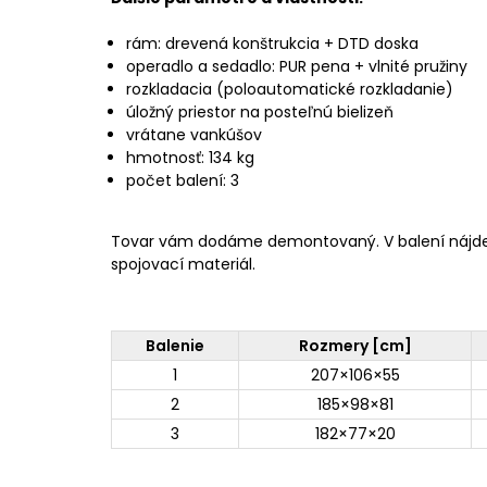
rám: drevená konštrukcia + DTD doska
operadlo a sedadlo: PUR pena + vlnité pružiny
rozkladacia (poloautomatické rozkladanie)
úložný priestor na posteľnú bielizeň
vrátane vankúšov
hmotnosť: 134 kg
počet balení: 3
Tovar vám dodáme demontovaný. V balení nájd
spojovací materiál.
Balenie
Rozmery [cm]
1
207×106×55
2
185×98×81
3
182×77×20