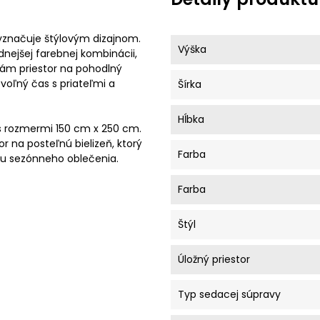
yznačuje štýlovým dizajnom.
Výška
dnejšej farebnej kombinácii,
vám priestor na pohodlný
oľný čas s priateľmi a
Šírka
Hĺbka
s rozmermi 150 cm x 250 cm.
r na posteľnú bielizeň, ktorý
Farba
vu sezónneho oblečenia.
Farba
Štýl
Úložný priestor
Typ sedacej súpravy