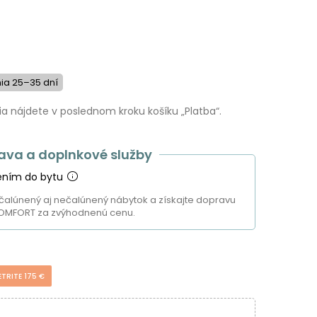
a 25–35 dní
 nájdete v poslednom kroku košíku „Platba“.
ava a doplnkové služby
ením do bytu
čalúnený aj nečalúnený nábytok a získajte dopravu
OMFORT za zvýhodnenú cenu.
ETRITE 175 €