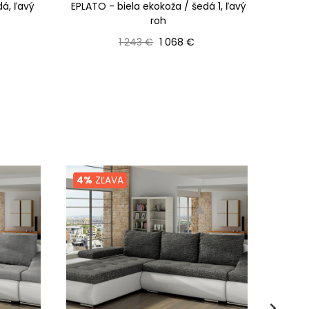
dá, ľavý
EPLATO - biela ekokoža / šedá 1, ľavý
EPL
roh
Bežná cena
Cena
1 243 €
1 068 €
4%
ZĽAVA
4%
Z