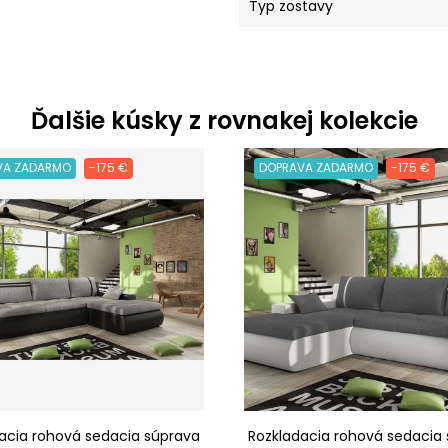
Typ zostavy
Ďalšie kúsky z rovnakej kolekcie
VA ZADARMO
-175 €
DOPRAVA ZADARMO
-175 €
acia rohová sedacia súprava
Rozkladacia rohová sedacia