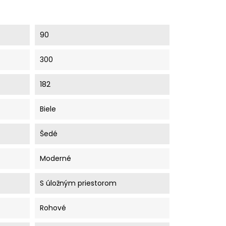
90
300
182
Biele
Šedé
Moderné
S úložným priestorom
Rohové