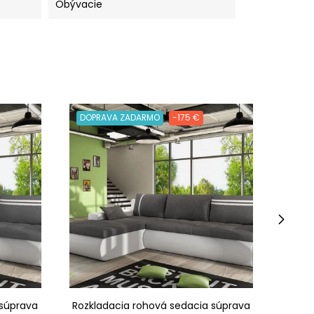
Obývacie
DOPRAVA ZADARMO
-175 €
DOPR
›
 súprava
Rozkladacia rohová sedacia súprava
Rozkl