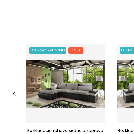
DOPRAVA ZADARMO
-175 €
DOPRA
‹
Rozkladacia rohová sedacia súprava
Rozklad