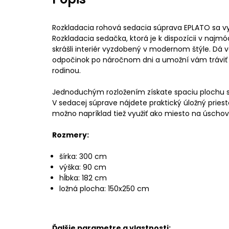
Rozkladacia rohová sedacia súprava EPLATO sa v
Rozkladacia sedačka, ktorá je k dispozícii v najmó
skrášli interiér vyzdobený v modernom štýle. Dá 
odpočinok po náročnom dni a umožní vám tráviť v
rodinou.
Jednoduchým rozložením získate spaciu plochu 
V sedacej súprave nájdete praktický úložný priesto
možno napríklad tiež využiť ako miesto na úscho
Rozmery:
šírka: 300 cm
výška: 90 cm
hĺbka: 182 cm
ložná plocha: 150x250 cm
Ďalšie parametre a vlastnosti: