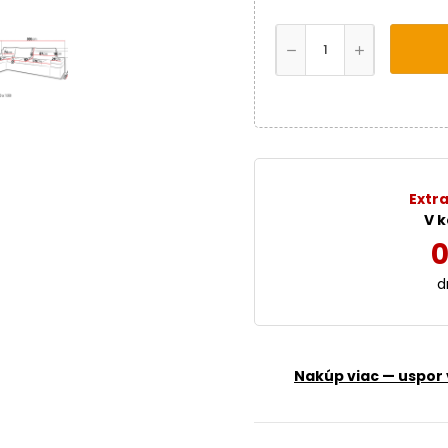
Extra
V k
0
d
Nakúp viac — uspor 