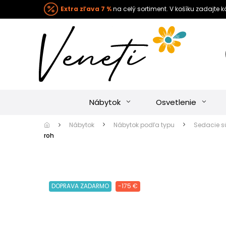
Extra zľava 7 %
na celý sortiment. V košíku zadajte 
Nábytok
Osvetlenie
Nábytok
Nábytok podľa typu
Sedacie s
roh
DOPRAVA ZADARMO
-175 €