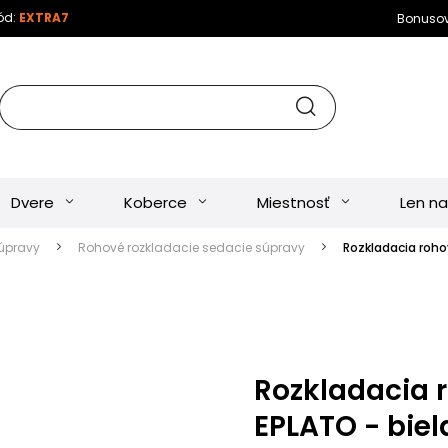
kód:
EXTRA7
Bonuso
Dvere
Koberce
Miestnosť
Len na
úpravy
Rohové rozkladacie sedacie súpravy
Rozkladacia roho
Rozkladacia 
EPLATO - biel