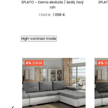
EPLATO - čierna ekokoža / šedá, ľavý
EPLAT
roh
Bežná cena
Cena
1 243 €
1 068 €
High-contrast mode
4%
ZĽAVA
4%
ZĽ