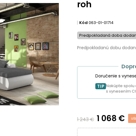
roh
Kód
063-01-01714
Predpokladaná doba dodani
Predpokladanú dobu dodania
Dopr
Doručenie s vynes
Nakúpte spolu 
TIP
s vynesením C
1 068 €
1 243 €
UŠ