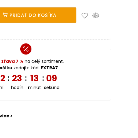
PRIDAŤ DO KOŠÍKA
 zľava 7 %
na celý sortiment.
ošíku
zadajte kód:
EXTRA7
.
2
23
13
08
:
:
:
ní
hodín
minút
sekúnd
viac >