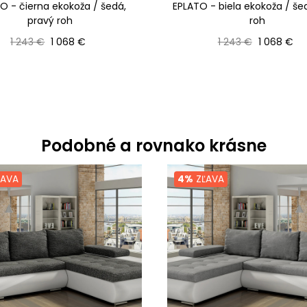
O - čierna ekokoža / šedá,
EPLATO - biela ekokoža / še
pravý roh
roh
Bežná cena
Cena
Bežná cena
Cena
1 243 €
1 068 €
1 243 €
1 068 €
Podobné a rovnako krásne
AVA
4%
ZĽAVA