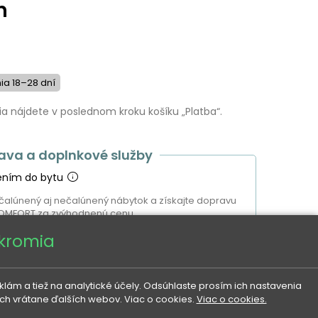
h
a 18–28 dní
 nájdete v poslednom kroku košíku „Platba“.
ava a doplnkové služby
ením do bytu
čalúnený aj nečalúnený nábytok a získajte dopravu
OMFORT za zvýhodnenú cenu.
úkromia
ITE 290 €
ám a tiež na analytické účely. Odsúhlaste prosím ich nastavenia
ach vrátane ďalších webov. Viac o cookies.
Viac o cookies.