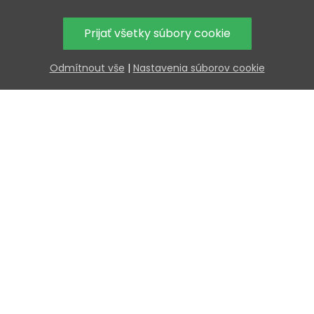
Prijať všetky súbory cookie
Odmítnout vše
|
Nastavenia súborov cookie
Extra
V k
0
d
Nakúp viac — uspor 