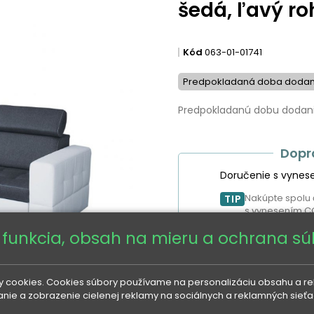
šedá, ľavý ro
Kód
063-01-01741
Predpokladaná doba dodani
Predpokladanú dobu dodania
Dopr
Doručenie s vynes
Nakúpte spolu 
TIP
s vynesením C
 funkcia, obsah na mieru a ochrana s
986 €
1 276 €
UŠETR
 cookies. Cookies súbory používame na personalizáciu obsahu a rekl
danie a zobrazenie cielenej reklamy na sociálnych a reklamných sieť