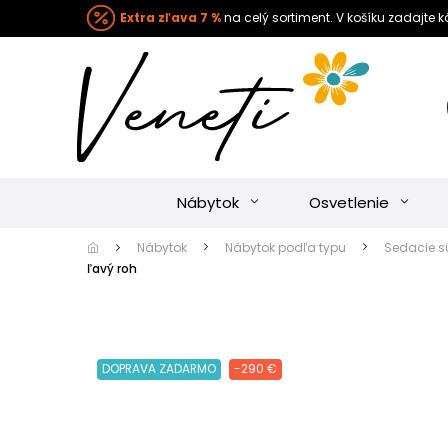
Extra zľava 7 %
na celý sortiment. V košíku zadajte 
Nábytok
Osvetlenie
Nábytok
Nábytok podľa typu
Sedacie s
ľavý roh
DOPRAVA ZADARMO
-290 €