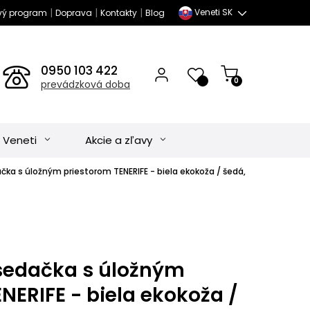
|
|
|
Veneti SK
vý program
Doprava
Kontakty
Blog
0950 103 422
0
prevádzková doba
 Veneti
Akcie a zľavy
čka s úložným priestorom TENERIFE - biela ekokoža / šedá,
sedačka s úložným
NERIFE - biela ekokoža /