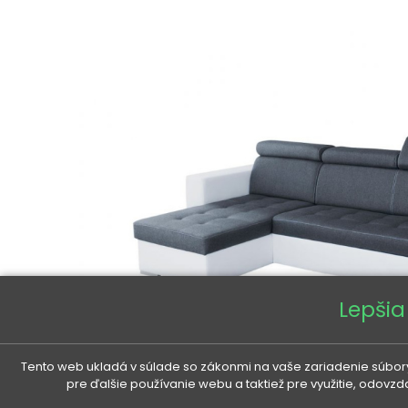
Lepšia
Tento web ukladá v súlade so zákonmi na vaše zariadenie súbory
pre ďalšie používanie webu a taktiež pre využitie, odovz