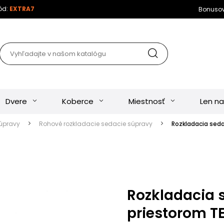
kód:
EXTRA7
Bonuso
Dvere
Koberce
Miestnosť
Len na
úpravy
Rohové rozkladacie sedacie súpravy
Rozkladacia seda
Rozkladacia 
priestorom TE