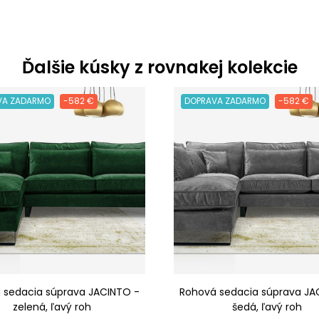
Ďalšie kúsky z rovnakej kolekcie
VA ZADARMO
-582 €
DOPRAVA ZADARMO
-582 €
 sedacia súprava JACINTO -
Rohová sedacia súprava JA
zelená, ľavý roh
šedá, ľavý roh