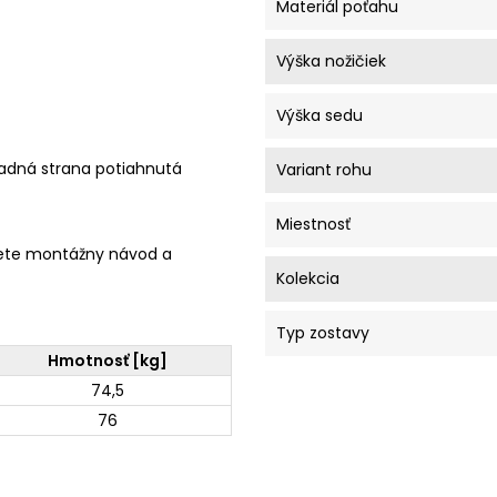
Materiál poťahu
Výška nožičiek
Výška sedu
zadná strana potiahnutá
Variant rohu
Miestnosť
ete montážny návod a
Kolekcia
Typ zostavy
Hmotnosť [kg]
74,5
76