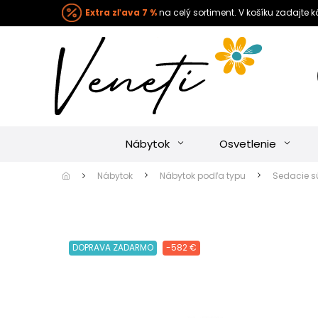
Extra zľava 7 %
na celý sortiment. V košíku zadajte 
Nábytok
Osvetlenie
Nábytok
Nábytok podľa typu
Sedacie s
DOPRAVA ZADARMO
-582 €