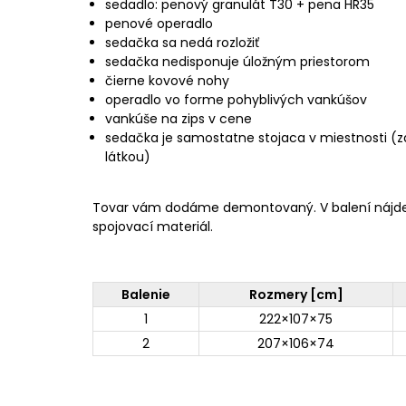
sedadlo: penový granulát T30 + pena HR35
penové operadlo
sedačka sa nedá rozložiť
sedačka nedisponuje úložným priestorom
čierne kovové nohy
operadlo vo forme pohyblivých vankúšov
vankúše na zips v cene
sedačka je samostatne stojaca v miestnosti (
látkou)
Tovar vám dodáme demontovaný. V balení nájd
spojovací materiál.
Balenie
Rozmery [cm]
1
222×107×75
2
207×106×74