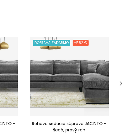
DOPRAVA ZADARMO
-582 €
DOPR
›
CINTO -
Rohová sedacia súprava JACINTO -
Rohov
šedá, pravý roh