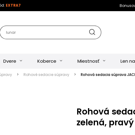
kód:
EXTRA7
Bonuso
Dvere
Koberce
Miestnosť
Len na
úpravy
Rohové sedacie súpravy
Rohová sedacia súprava JACI
Rohová sedac
zelená, pravý