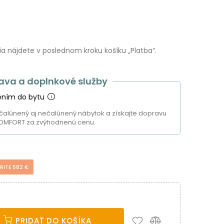
 nájdete v poslednom kroku košíku „Platba“.
ava a doplnkové služby
ením do bytu
čalúnený aj nečalúnený nábytok a získajte dopravu
OMFORT za zvýhodnenú cenu.
RITE 582 €
PRIDAŤ DO KOŠÍKA