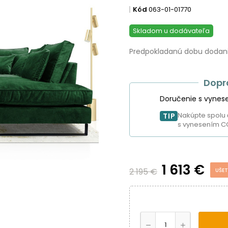
Kód
063-01-01770
Skladom u dodávateľa
Predpokladanú dobu dodania
Dopr
Doručenie s vynes
Nakúpte spolu 
TIP
s vynesením C
1 613 €
2 195 €
UŠET