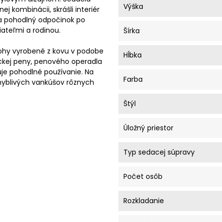
Výška
ej kombinácii, skrášli interiér
a pohodlný odpočinok po
ateľmi a rodinou.
Šírka
ohy vyrobené z kovu v podobe
Hĺbka
ickej peny, penového operadla
uje pohodlné používanie. Na
Farba
hyblivých vankúšov rôznych
Štýl
Úložný priestor
Typ sedacej súpravy
Počet osôb
Rozkladanie