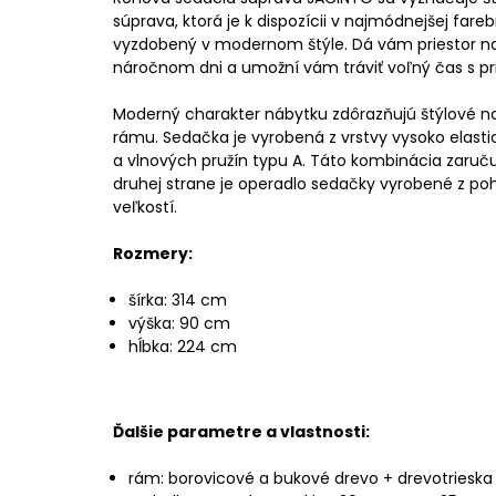
súprava, ktorá je k dispozícii v najmódnejšej farebn
vyzdobený v modernom štýle. Dá vám priestor n
náročnom dni a umožní vám tráviť voľný čas s pri
Moderný charakter nábytku zdôrazňujú štýlové n
rámu. Sedačka je vyrobená z vrstvy vysoko elast
a vlnových pružín typu A. Táto kombinácia zaruč
druhej strane je operadlo sedačky vyrobené z po
veľkostí.
Rozmery:
šírka: 314 cm
výška: 90 cm
hĺbka: 224 cm
Ďalšie parametre a vlastnosti:
rám: borovicové a bukové drevo + drevotrieska