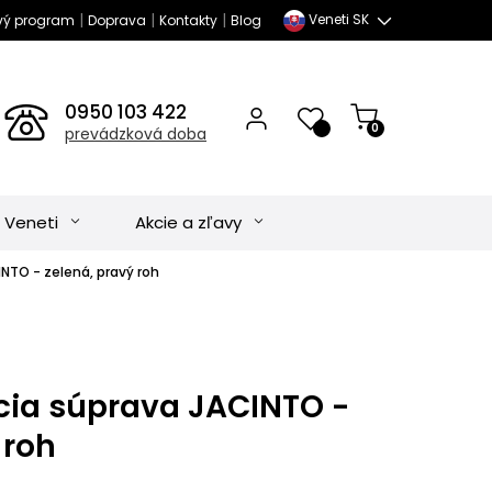
|
|
|
Veneti SK
vý program
Doprava
Kontakty
Blog
0950 103 422
0
prevádzková doba
 Veneti
Akcie a zľavy
NTO - zelená, pravý roh
ia súprava JACINTO -
 roh