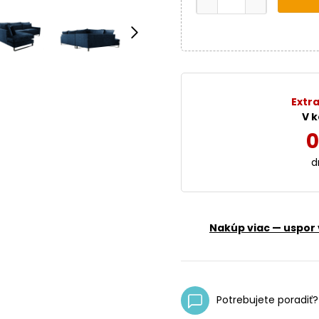
Extra
V k
0
d
Nakúp viac — uspor 
Potrebujete poradiť