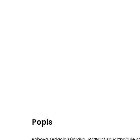
Popis
Rohová sedacia súprava JACINTO sa vyznačuje š