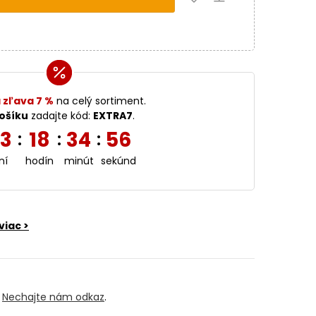
 zľava 7 %
na celý sortiment.
ošíku
zadajte kód:
EXTRA7
.
3
18
34
55
:
:
:
ní
hodín
minút
sekúnd
viac >
?
Nechajte nám odkaz
.