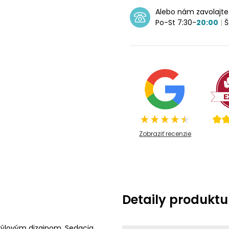
Alebo nám zavolajt
Po-St 7:30-
20:00
|
Š
Zobraziť recenzie
Detaily produktu
týlovým dizajnom. Sedacia