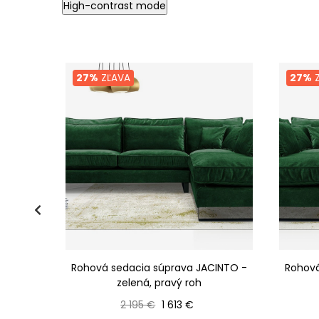
High-contrast mode
27%
ZĽAVA
27%
Z
CARLINA
Rohová sedacia súprava JACINTO -
Rohová
zelená, pravý roh
Bežná cena
Cena
2 195 €
1 613 €