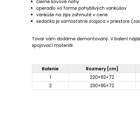
čierne kovové nohy
operadlo vo forme pohyblivých vankúšov
vankúše na zips zahrnuté v cene
sedačka je samostatne stojaca v priestore (za
Tovar vám dodáme demontovaný. V balení nájd
spojovací materiál.
Balenie
Rozmery [cm]
1
220×92×72
2
230×95×72