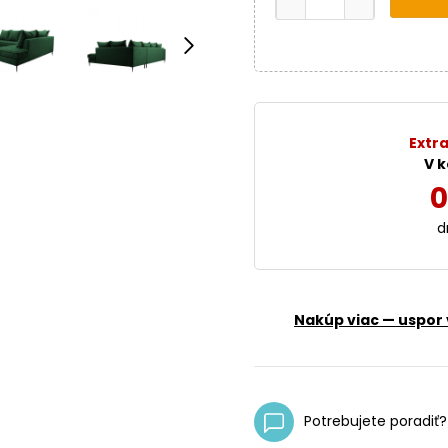
Extra
V k
0
d
Nakúp viac — uspor 
Potrebujete poradiť