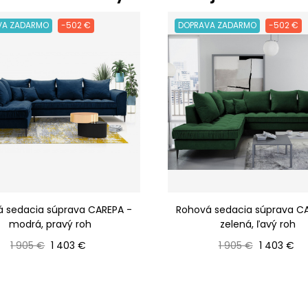
VA ZADARMO
-502 €
DOPRAVA ZADARMO
-502 €
 sedacia súprava CAREPA -
Rohová sedacia súprava C
modrá, pravý roh
zelená, ľavý roh
Bežná cena
Cena
Bežná cena
Cena
1 905 €
1 403 €
1 905 €
1 403 €