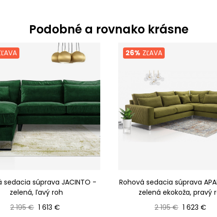
Podobné a rovnako krásne
ĽAVA
26%
ZĽAVA
 sedacia súprava JACINTO -
Rohová sedacia súprava AP
zelená, ľavý roh
zelená ekokoža, pravý 
Bežná cena
Cena
Bežná cena
Cena
2 195 €
1 613 €
2 195 €
1 623 €