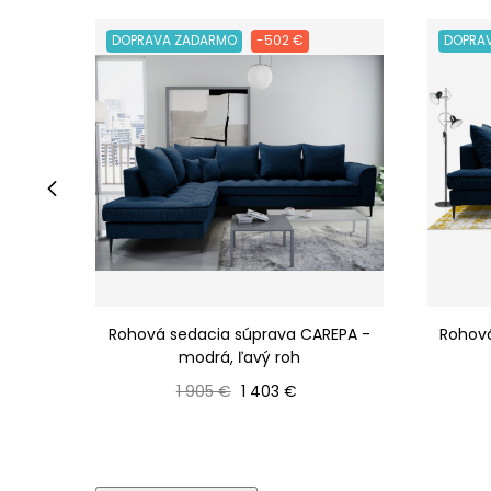
DOPRAVA ZADARMO
-502 €
DOPRA
‹
Rohová sedacia súprava CAREPA -
Rohová
modrá, ľavý roh
Bežná cena
Cena
1 905 €
1 403 €