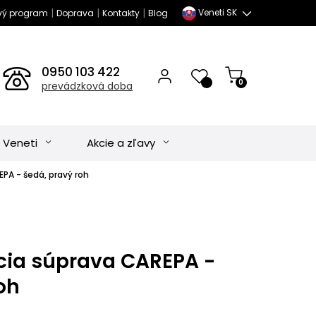
|
|
|
Veneti SK
vý program
Doprava
Kontakty
Blog
0950 103 422
0
prevádzková doba
 Veneti
Akcie a zľavy
PA - šedá, pravý roh
ia súprava CAREPA -
oh