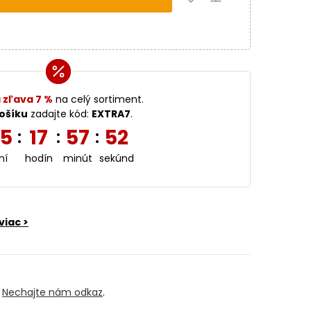
 zľava 7 %
na celý sortiment.
ošíku
zadajte kód:
EXTRA7
.
5
17
57
51
:
:
:
ní
hodín
minút
sekúnd
viac >
?
Nechajte nám odkaz
.