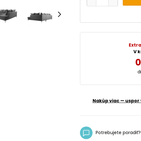
Extra
V k
0
d
Nakúp viac — uspor 
Potrebujete poradiť