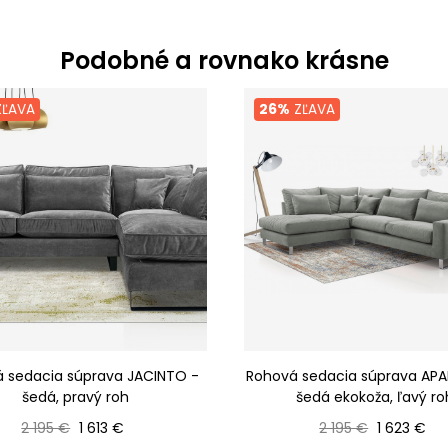
Podobné a rovnako krásne
ĽAVA
26%
ZĽAVA
 sedacia súprava JACINTO -
Rohová sedacia súprava AP
šedá, pravý roh
šedá ekokoža, ľavý ro
Bežná cena
Cena
Bežná cena
Cena
2 195 €
1 613 €
2 195 €
1 623 €