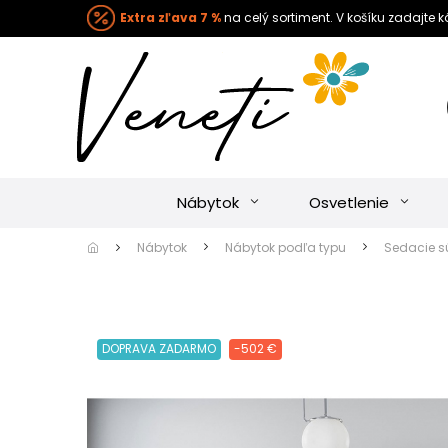
Extra zľava 7 %
na celý sortiment. V košíku zadajte 
Nábytok
Osvetlenie
Nábytok
Nábytok podľa typu
Sedacie s
DOPRAVA ZADARMO
-502 €