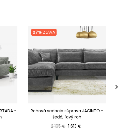
27%
ZĽAVA
19%
Z
ARTADA -
Rohová sedacia súprava JACINTO -
Rozk
h
šedá, ľavý roh
prie
Bežná cena
Cena
2 195 €
1 613 €