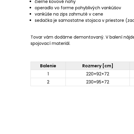
čierne kovové nohy
operadlo vo forme pohyblivých vankúšov
vankúše na zips zahrnuté v cene
sedačka je samostatne stojaca v priestore (za
Tovar vám dodáme demontovaný. V balení nájd
spojovací materiál.
Balenie
Rozmery [cm]
1
220×92×72
2
230×95×72