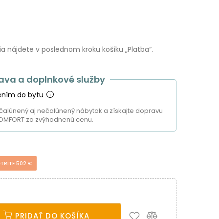
 nájdete v poslednom kroku košíku „Platba“.
ava a doplnkové služby
ením do bytu
čalúnený aj nečalúnený nábytok a získajte dopravu
OMFORT za zvýhodnenú cenu.
ETRITE 502 €
PRIDAŤ DO KOŠÍKA