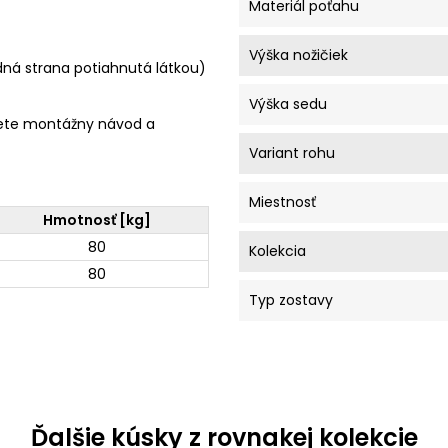
Materiál poťahu
Výška nožičiek
dná strana potiahnutá látkou)
Výška sedu
ete montážny návod a
Variant rohu
Miestnosť
Hmotnosť [kg]
80
Kolekcia
80
Typ zostavy
Ďalšie kúsky z rovnakej kolekcie