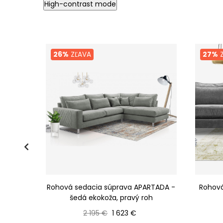
High-contrast mode
26%
ZĽAVA
27%
Z
LMA -
Rohová sedacia súprava APARTADA -
Rohová
avý roh
šedá ekokoža, pravý roh
Bežná cena
Cena
2 195 €
1 623 €