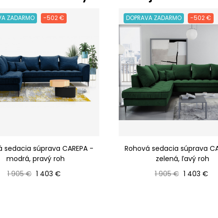
VA ZADARMO
-502 €
DOPRAVA ZADARMO
-502 €
 sedacia súprava CAREPA -
Rohová sedacia súprava C
modrá, pravý roh
zelená, ľavý roh
Bežná cena
Cena
Bežná cena
Cena
1 905 €
1 403 €
1 905 €
1 403 €