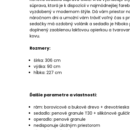
súprava, ktorá je k dispozícii v najmódnejšej farebn
vyzdobený v modernom štýle. Dá vám priestor n
náročnom dni a umožní vám tráviť voľný čas s pri
sedačky má ozdobný volánik a sedadlo je hlboko 
doplnený zaoblenou lakťovou opierkou a tvarova
kovu.
Rozmery:
šírka: 306 cm
výška: 90 cm
hĺbka: 227 cm
Ďalšie parametre a vlastnosti:
rám: borovicové a bukové drevo + drevotrieska
sedadlo: penové granule T30 + silikónové guličk
operadlo: penové granule
nedisponuje úložným priestorom