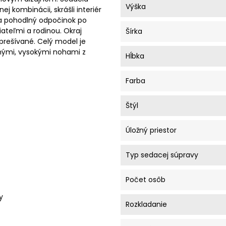
Výška
ej kombinácii, skrášli interiér
a pohodlný odpočinok po
ateľmi a rodinou. Okraj
Šírka
prešívané. Celý model je
nými, vysokými nohami z
Hĺbka
Farba
Štýl
Úložný priestor
Typ sedacej súpravy
Počet osôb
y
Rozkladanie