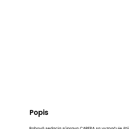
Popis
Rohová sedacia súprava CAREPA sa vyznačuje št