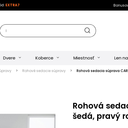
kód:
EXTRA7
Bonuso
Dvere
Koberce
Miestnosť
Len na
úpravy
Rohové sedacie súpravy
Rohová sedacia súprava CARE
Rohová sedac
šedá, pravý r