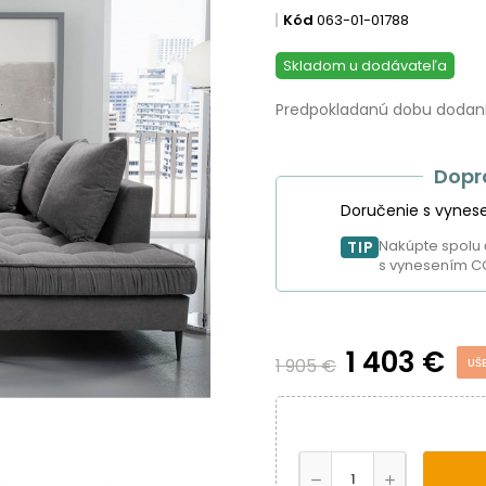
Kód
063-01-01788
Skladom u dodávateľa
Predpokladanú dobu dodania
Dopr
Doručenie s vynes
Nakúpte spolu 
TIP
s vynesením C
1 403 €
1 905 €
UŠ