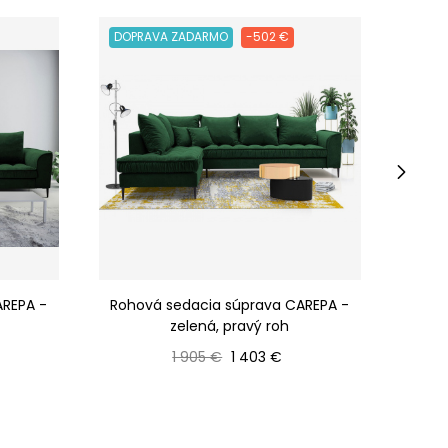
DOPRAVA ZADARMO
-502 €
DOPR
›
AREPA -
Rohová sedacia súprava CAREPA -
Roho
zelená, pravý roh
Bežná cena
Cena
1 905 €
1 403 €