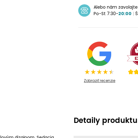
Alebo nám zavolajt
Po-St 7:30-
20:00
|
Š
Zobraziť recenzie
Detaily produktu
ýlovým dizajnom. Sedacia