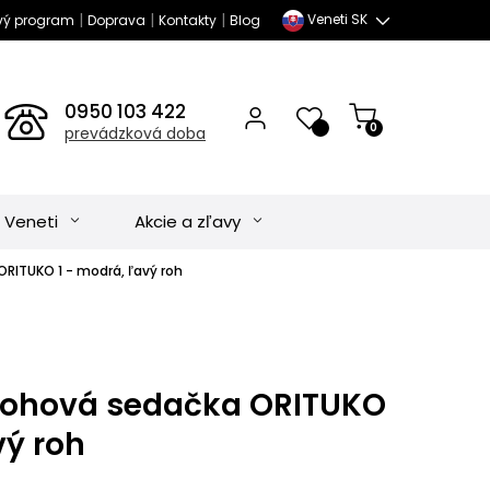
|
|
|
Veneti SK
vý program
Doprava
Kontakty
Blog
0950 103 422
0
prevádzková doba
 Veneti
Akcie a zľavy
RITUKO 1 - modrá, ľavý roh
rohová sedačka ORITUKO
vý roh