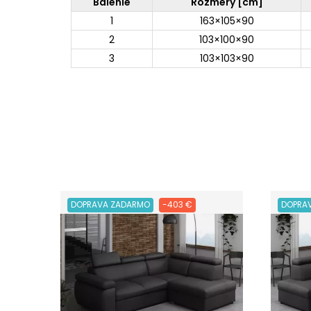
Balenie
Rozmery [cm]
1
163×105×90
2
103×100×90
3
103×103×90
DOPRAVA ZADARMO
-403 €
DOPRA