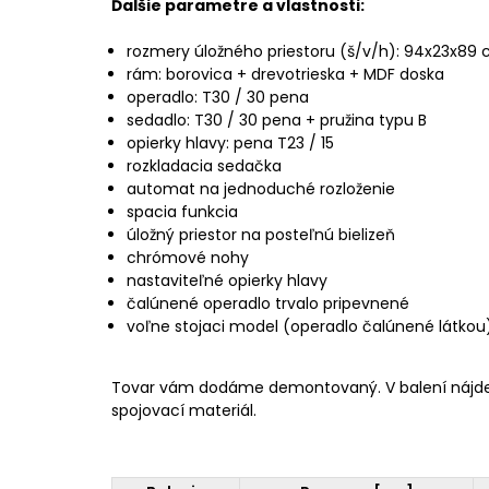
Ďalšie parametre a vlastnosti:
rozmery úložného priestoru (š/v/h): 94x23x89
rám: borovica + drevotrieska + MDF doska
operadlo: T30 / 30 pena
sedadlo: T30 / 30 pena + pružina typu B
opierky hlavy: pena T23 / 15
rozkladacia sedačka
automat na jednoduché rozloženie
spacia funkcia
úložný priestor na posteľnú bielizeň
chrómové nohy
nastaviteľné opierky hlavy
čalúnené operadlo trvalo pripevnené
voľne stojaci model (operadlo čalúnené látkou
Tovar vám dodáme demontovaný. V balení nájd
spojovací materiál.