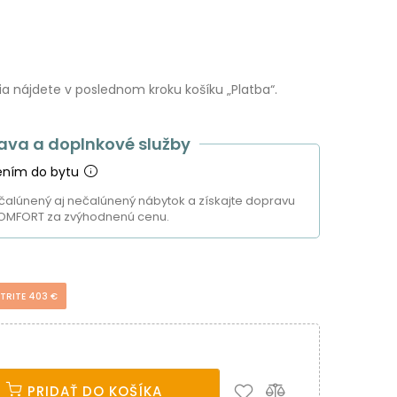
 nájdete v poslednom kroku košíku „Platba“.
ava a doplnkové služby
ením do bytu
čalúnený aj nečalúnený nábytok a získajte dopravu
OMFORT za zvýhodnenú cenu.
TRITE 403 €
PRIDAŤ DO KOŠÍKA