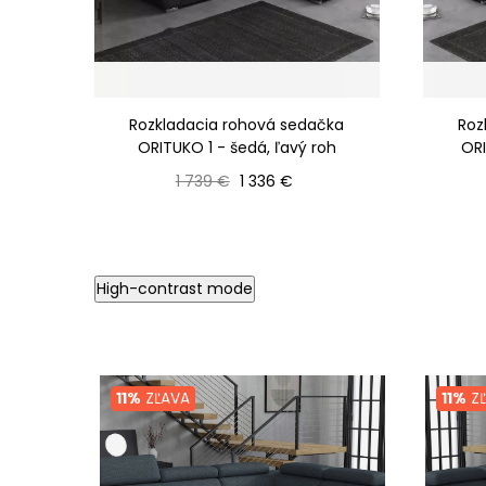
Rozkladacia rohová sedačka
Roz
ORITUKO 1 - šedá, ľavý roh
ORI
Bežná cena
Cena
1 739 €
1 336 €
High-contrast mode
11%
ZĽAVA
11%
ZĽ