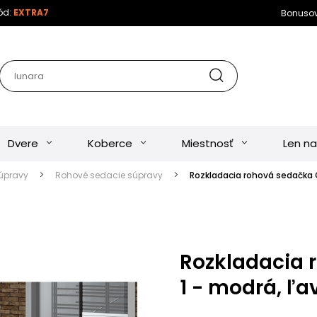
kód:
EXTRA7
Bonuso
Dvere
Koberce
Miestnosť
Len na
úpravy
Rohové sedacie súpravy
Rozkladacia rohová sedačka O
Rozkladacia 
1 - modrá, ľa