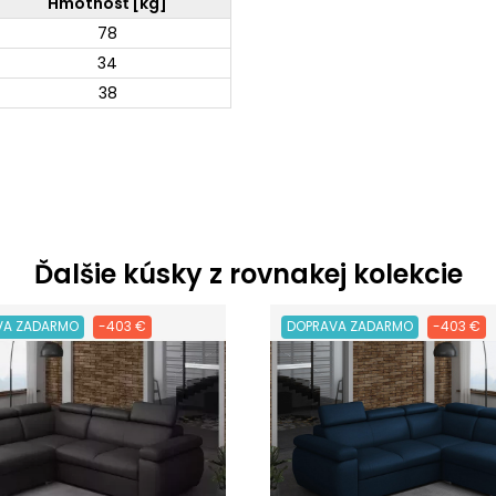
Hmotnosť [kg]
78
34
38
Ďalšie kúsky z rovnakej kolekcie
VA ZADARMO
-403 €
DOPRAVA ZADARMO
-403 €