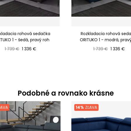
kladacia rohová sedačka
Rozkladacia rohová sed
TUKO 1 - šedá, pravý roh
ORITUKO 1 - modrá, prav
Bežná cena
Cena
Bežná cena
Cena
1 739 €
1 336 €
1 739 €
1 336 €
Podobné a rovnako krásne
AVA
14%
ZĽAVA