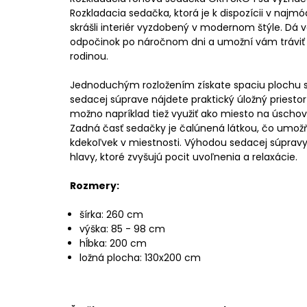
Rozkladacia sedačka, ktorá je k dispozícii v najmó
skrášli interiér vyzdobený v modernom štýle. Dá 
odpočinok po náročnom dni a umožní vám tráviť v
rodinou.
Jednoduchým rozložením získate spaciu plochu s
sedacej súprave nájdete praktický úložný priestor 
možno napríklad tiež využiť ako miesto na úscho
Zadná časť sedačky je čalúnená látkou, čo umožň
kdekoľvek v miestnosti. Výhodou sedacej súpravy
hlavy, ktoré zvyšujú pocit uvoľnenia a relaxácie.
Rozmery:
šírka: 260 cm
výška: 85 - 98 cm
hĺbka: 200 cm
ložná plocha: 130x200 cm