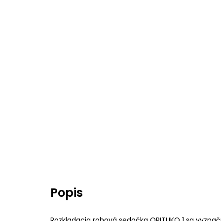
Popis
Rozkladacia rohová sedačka ORITUKO 1 sa vyznač