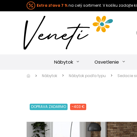
Extra zľava 7 %
na celý sortiment. V košíku zadajte 
Nábytok
Osvetlenie
Nábytok
Nábytok podľa typu
Sedacie s
DOPRAVA ZADARMO
-403 €