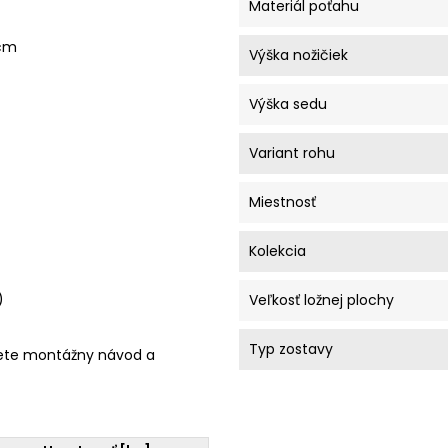
Materiál poťahu
 cm
Výška nožičiek
Výška sedu
Variant rohu
Miestnosť
Kolekcia
)
Veľkosť ložnej plochy
Typ zostavy
ete montážny návod a