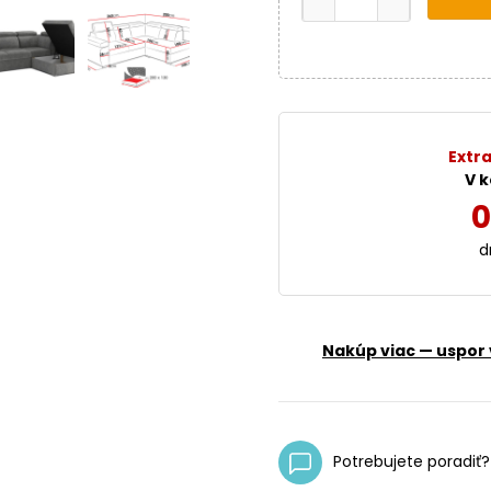
Extra
V k
0
d
Nakúp viac — uspor 
Potrebujete poradiť