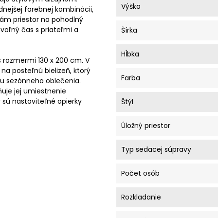
Výška
dnejšej farebnej kombinácii,
vám priestor na pohodlný
oľný čas s priateľmi a
Šírka
Hĺbka
 rozmermi 130 x 200 cm. V
na posteľnú bielizeň, ktorý
Farba
vu sezónneho oblečenia.
uje jej umiestnenie
 sú nastaviteľné opierky
Štýl
Úložný priestor
Typ sedacej súpravy
Počet osôb
Rozkladanie