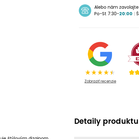
Alebo nám zavolajt
Po-St 7:30-
20:00
|
Š
Zobraziť recenzie
Detaily produktu
uje štýlovým dizajnom.