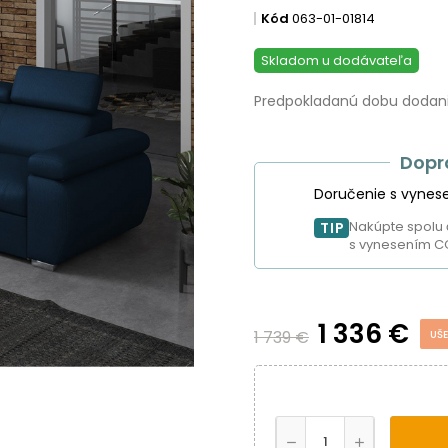
Kód
063-01-01814
Skladom u dodávateľa
Predpokladanú dobu dodania
Dopr
Doručenie s vynes
Nakúpte spolu 
TIP
s vynesením C
1 336 €
1 739 €
UŠE