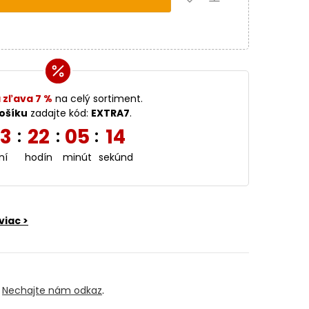
 zľava 7 %
na celý sortiment.
ošíku
zadajte kód:
EXTRA7
.
3
22
05
13
:
:
:
ní
hodín
minút
sekúnd
viac >
?
Nechajte nám odkaz
.