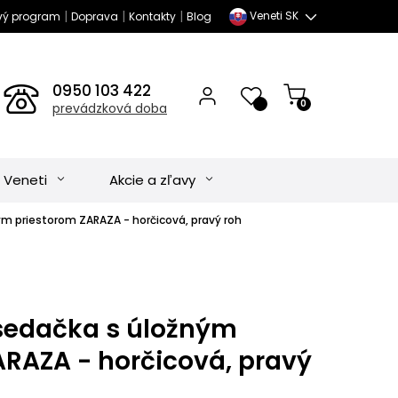
|
|
|
Veneti SK
vý program
Doprava
Kontakty
Blog
0950 103 422
0
prevádzková doba
 Veneti
Akcie a zľavy
ým priestorom ZARAZA - horčicová, pravý roh
sedačka s úložným
ARAZA - horčicová, pravý