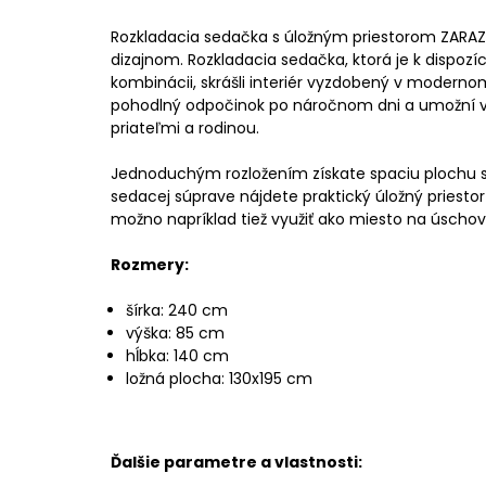
Rozkladacia sedačka s úložným priestorom ZARAZ
dizajnom. Rozkladacia sedačka, ktorá je k dispozí
kombinácii, skrášli interiér vyzdobený v moderno
pohodlný odpočinok po náročnom dni a umožní vá
priateľmi a rodinou.
Jednoduchým rozložením získate spaciu plochu s
sedacej súprave nájdete praktický úložný priestor 
možno napríklad tiež využiť ako miesto na úscho
Rozmery:
šírka: 240 cm
výška: 85 cm
hĺbka: 140 cm
ložná plocha: 130x195 cm
Ďalšie parametre a vlastnosti: