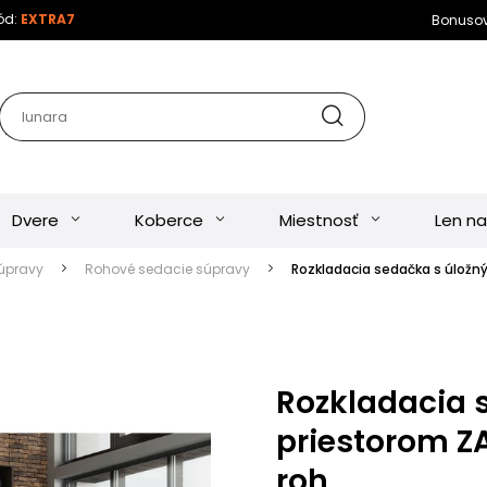
kód:
EXTRA7
Bonuso
Dvere
Koberce
Miestnosť
Len na
úpravy
Rohové sedacie súpravy
Rozkladacia sedačka s úložn
Rozkladacia 
priestorom Z
roh