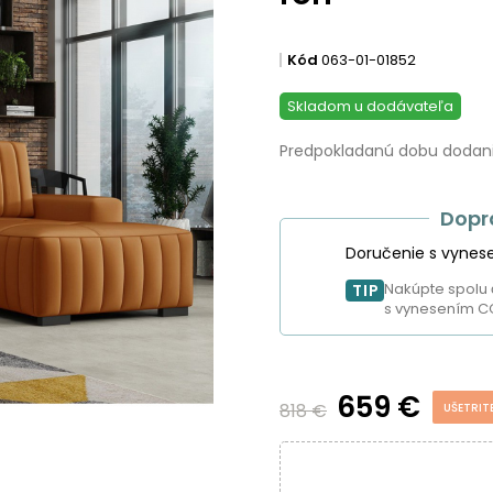
Kód
063-01-01852
Skladom u dodávateľa
Predpokladanú dobu dodania
Dopr
Doručenie s vynes
Nakúpte spolu 
TIP
s vynesením C
659 €
818 €
UŠETRIT