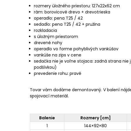
rozmery úložného priestoru: 127x22x62 cm
rám: borovicové drevo + drevotrieska
operadlo: pena T25 / 42
sedadlo: pena T25 / 42 + pružina
rozkladacia
s úložným priestorom
drevené nohy
operadlo vo forme pohyblivých vankúšov
vankúše na zips v cene
sedačka nie je voľne stojaca: zadná strana nie j
podšívkou)
prevedenie rohu: pravé
Tovar vám dodáme demontovaný. V balení nájd
spojovací materiál.
Balenie
Rozmery [cm]
1
144×92×80