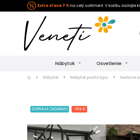
Extra zľava 7 %
na celý sortiment. V košíku zadajte 
Nábytok
Osvetlenie
Nábytok
Nábytok podľa typu
Sedacie s
DOPRAVA ZADARMO
-159 €