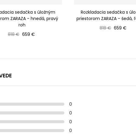
ladacia sedačka s úložným
Rozkladacia sedačka s úl
orom ZARAZA - hnedá, pravý
priestorom ZARAZA - šedá, ľ
roh
Bežná cena
Cena
818 €
659 €
Bežná cena
Cena
818 €
659 €
VEDE
0
0
0
0