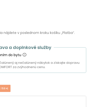
 nájdete v poslednom kroku košíku „Platba“.
ava a doplnkové služby
ením do bytu
čalúnený aj nečalúnený nábytok a získajte dopravu
OMFORT za zvýhodnenú cenu.
E 159 €