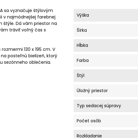
A sa vyznačuje štýlovým
Výška
cii v najmódnejšej farebnej
m štýle. Dá vám priestor na
m tráviť voľný čas s
Šírka
Hĺbka
 rozmermi 130 x 195 cm. V
na posteľnú bielizeň, ktorý
Farba
vu sezónneho oblečenia.
Štýl
Úložný priestor
Typ sedacej súpravy
Počet osôb
Rozkladanie