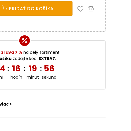
PRIDAŤ DO KOŠÍKA
 zľava 7 %
na celý sortiment.
ošíku
zadajte kód:
EXTRA7
.
4
16
19
55
:
:
:
ní
hodín
minút
sekúnd
viac >