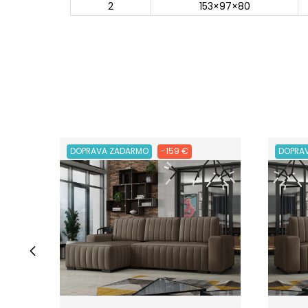
2
153×97×80
DOPRAVA ZADARMO
-159 €
DOPRA
‹