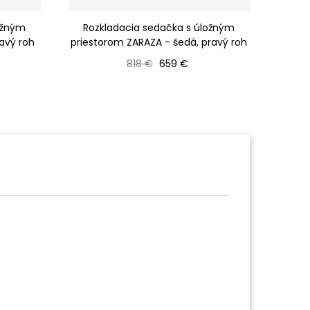
ožným
Rozkladacia sedačka s úložným
Roz
avý roh
priestorom ZARAZA - šedá, pravý roh
priest
Bežná cena
Cena
818 €
659 €