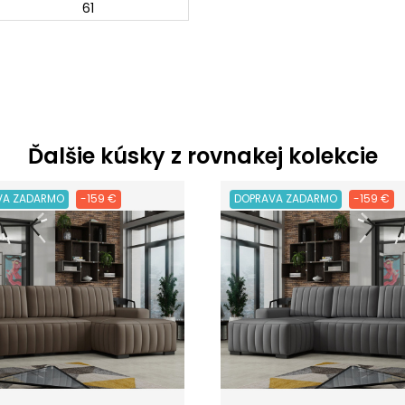
61
Ďalšie kúsky z rovnakej kolekcie
VA ZADARMO
-159 €
DOPRAVA ZADARMO
-159 €