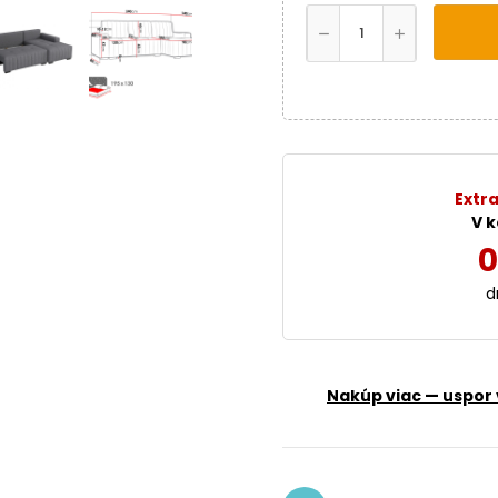
Extra
V k
0
d
Nakúp viac — uspor 