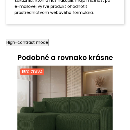
Zákazníci, ktorí u nás nakúpili, majú možnosť po
e-mailovej výzve produkt ohodnotiť
prostredníctvom webového formulára.
High-contrast mode
Podobné a rovnako krásne
15%
ZĽAVA