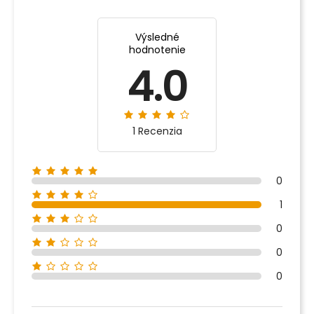
Výsledné
hodnotenie
4.0
1 Recenzia
0
1
0
0
0