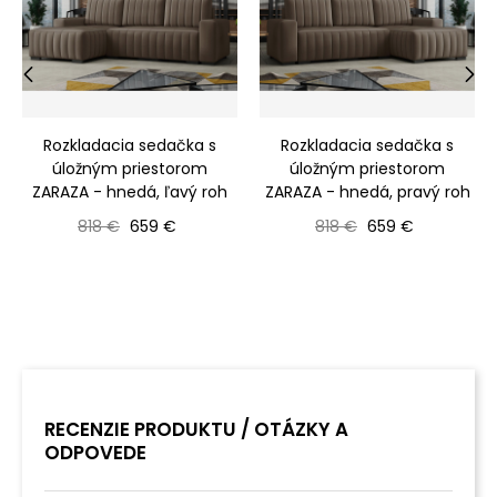
‹
›
Rozkladacia sedačka s
Rozkladacia sedačka s
úložným priestorom
úložným priestorom
ZARAZA - hnedá, ľavý roh
ZARAZA - hnedá, pravý roh
Bežná cena
Cena
Bežná cena
Cena
818 €
659 €
818 €
659 €
RECENZIE PRODUKTU / OTÁZKY A
ODPOVEDE