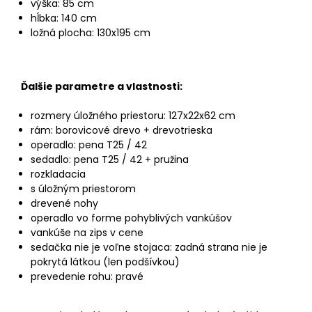
výška: 85 cm
hĺbka: 140 cm
ložná plocha: 130x195 cm
Ďalšie parametre a vlastnosti:
rozmery úložného priestoru: 127x22x62 cm
rám: borovicové drevo + drevotrieska
operadlo: pena T25 / 42
sedadlo: pena T25 / 42 + pružina
rozkladacia
s úložným priestorom
drevené nohy
operadlo vo forme pohyblivých vankúšov
vankúše na zips v cene
sedačka nie je voľne stojaca: zadná strana nie je
pokrytá látkou (len podšívkou)
prevedenie rohu: pravé