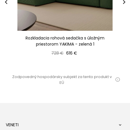
Rozkladacia rohová sedačka s úložným
priestorom YAKIMA - zelená 1
Bežná cena
Cena
728 €
616 €
Zodpovedný hospodársky subjekt za tento produkt v
EÚ
VENETI
