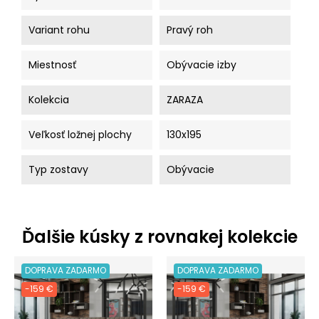
Variant rohu
Pravý roh
Miestnosť
Obývacie izby
Kolekcia
ZARAZA
Veľkosť ložnej plochy
130x195
Typ zostavy
Obývacie
Ďalšie kúsky z rovnakej kolekcie
DOPRAVA ZADARMO
DOPRAVA ZADARMO
-159 €
-159 €