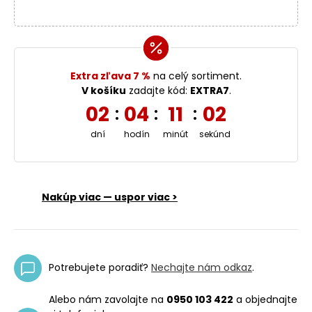
Extra zľava 7 %
na celý sortiment.
V košíku
zadajte kód:
EXTRA7
.
02
04
11
01
:
:
:
dní
hodín
minút
sekúnd
Nakúp viac — uspor viac >
Potrebujete poradiť?
Nechajte nám odkaz
.
Alebo nám zavolajte na
0950 103 422
a objednajte