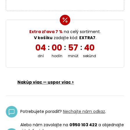
Extra zľava 7 %
na celý sortiment.
V košíku
zadajte kód:
EXTRA7
.
04
00
57
39
:
:
:
dní
hodín
minút
sekúnd
Nakúp viac — uspor viac >
Potrebujete poradiť?
Nechajte nám odkaz
.
Alebo nám zavolajte na
0950 103 422
a objednajte