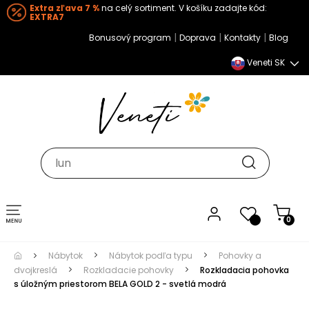
Extra zľava 7 %
na celý sortiment. V košíku zadajte kód:
EXTRA7
|
|
|
Bonusový program
Doprava
Kontakty
Blog
Veneti SK
Toggle navigation
0
Nábytok
Nábytok podľa typu
Pohovky a
dvojkreslá
Rozkladacie pohovky
Rozkladacia pohovka
s úložným priestorom BELA GOLD 2 - svetlá modrá