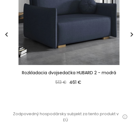
ie
Rozkladacia dvojsedačka HUBARD 2 - modrá
R
Bežná cena
Cena
513 €
461 €
Zodpovedný hospodársky subjekt za tento produkt v
EÚ