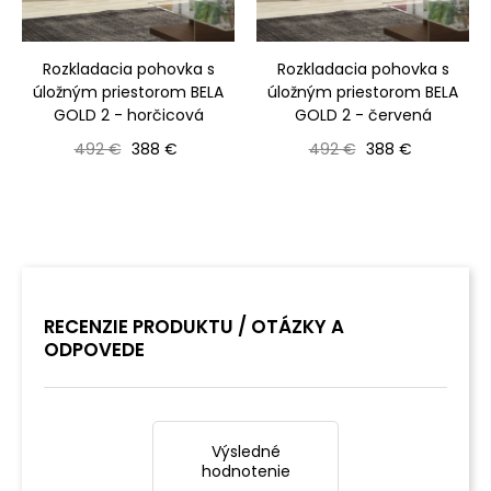
‹
›
Rozkladacia pohovka s
Rozkladacia pohovka s
úložným priestorom BELA
úložným priestorom BELA
GOLD 2 - horčicová
GOLD 2 - červená
Bežná cena
Cena
Bežná cena
Cena
492 €
388 €
492 €
388 €
RECENZIE PRODUKTU / OTÁZKY A
ODPOVEDE
Výsledné
hodnotenie