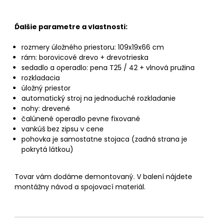
Ďalšie parametre a vlastnosti:
rozmery úložného priestoru: 109x19x66 cm
rám: borovicové drevo + drevotrieska
sedadlo a operadlo: pena T25 / 42 + vlnová pružina
rozkladacia
úložný priestor
automatický stroj na jednoduché rozkladanie
nohy: drevené
čalúnené operadlo pevne fixované
vankúš bez zipsu v cene
pohovka je samostatne stojaca (zadná strana je
pokrytá látkou)
Tovar vám dodáme demontovaný. V balení nájdete
montážny návod a spojovací materiál.