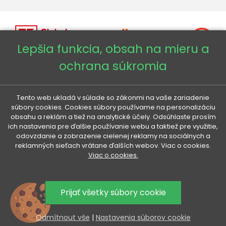
Lepšia funkcia, obsah na mieru a
ochrana súkromia
Copyright © 2026 - Veneti™
Tento web ukladá v súlade so zákonmi na vaše zariadenie
súbory cookies. Cookies súbory používame na personalizáciu
Veneti SK
obsahu a reklám a tiež na analytické účely. Odsúhlaste prosím
ich nastavenia pre ďalšie používanie webu a taktiež pre využitie,
Veneti CZ
odovzdanie a zobrazenie cielenej reklamy na sociálnych a
reklamných sieťach vrátane ďalších webov. Viac o cookies.
Viac o cookies.
Veneti DE
Veneti HU
Prijať všetky súbory cookie
Odmítnout vše
|
Nastavenia súborov cookie