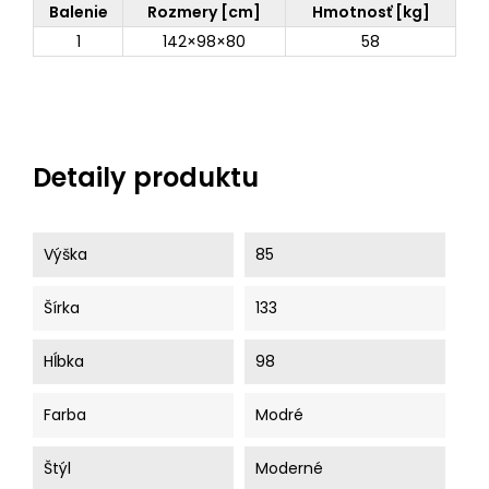
Balenie
Rozmery [cm]
Hmotnosť [kg]
1
142×98×80
58
Detaily produktu
Výška
85
Šírka
133
Hĺbka
98
Farba
Modré
Štýl
Moderné