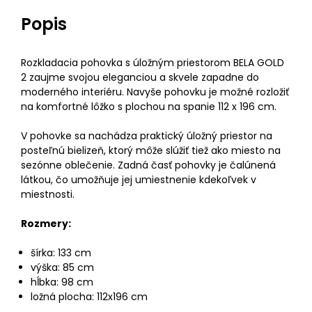
Popis
Rozkladacia pohovka s úložným priestorom BELA GOLD
2 zaujme svojou eleganciou a skvele zapadne do
moderného interiéru. Navyše pohovku je možné rozložiť
na komfortné lôžko s plochou na spanie 112 x 196 cm.
V pohovke sa nachádza praktický úložný priestor na
posteľnú bielizeň, ktorý môže slúžiť tiež ako miesto na
sezónne oblečenie. Zadná časť pohovky je čalúnená
látkou, čo umožňuje jej umiestnenie kdekoľvek v
miestnosti.
Rozmery:
šírka: 133 cm
výška: 85 cm
hĺbka: 98 cm
ložná plocha: 112x196 cm