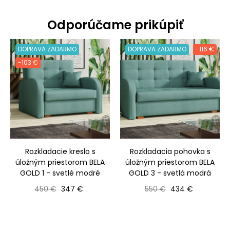
Odporúčame prikúpiť
DOPRAVA ZADARMO
DOPRAVA ZADARMO
-116 €
-103 €
Rozkladacie kreslo s
Rozkladacia pohovka s
úložným priestorom BELA
úložným priestorom BELA
GOLD 1 - svetlé modré
GOLD 3 - svetlá modrá
Bežná cena
Cena
Bežná cena
Cena
450 €
347 €
550 €
434 €