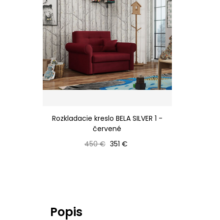
Rozkladacie kreslo BELA SILVER 1 -
červené
Bežná cena
Cena
450 €
351 €
Popis