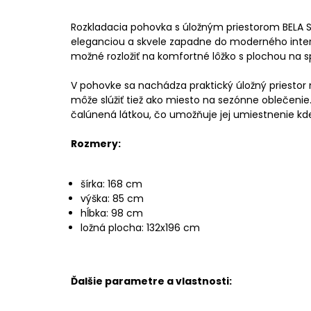
Rozkladacia pohovka s úložným priestorom BELA S
eleganciou a skvele zapadne do moderného inter
možné rozložiť na komfortné lôžko s plochou na s
V pohovke sa nachádza praktický úložný priestor n
môže slúžiť tiež ako miesto na sezónne oblečenie
čalúnená látkou, čo umožňuje jej umiestnenie kde
Rozmery:
šírka: 168 cm
výška: 85 cm
hĺbka: 98 cm
ložná plocha: 132x196 cm
Ďalšie parametre a vlastnosti: