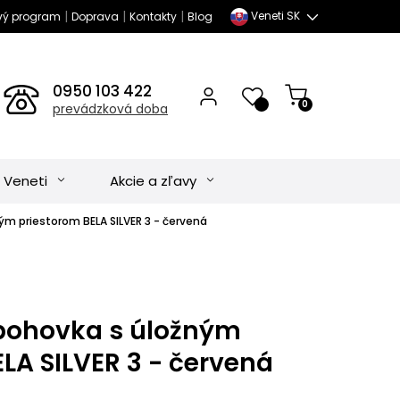
|
|
|
Veneti SK
vý program
Doprava
Kontakty
Blog
0950 103 422
0
prevádzková doba
 Veneti
Akcie a zľavy
ým priestorom BELA SILVER 3 - červená
pohovka s úložným
LA SILVER 3 - červená