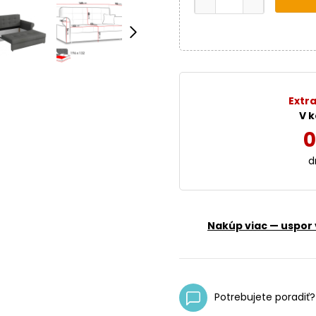
Extra
V k
0
d
Nakúp viac — uspor 
Potrebujete poradiť