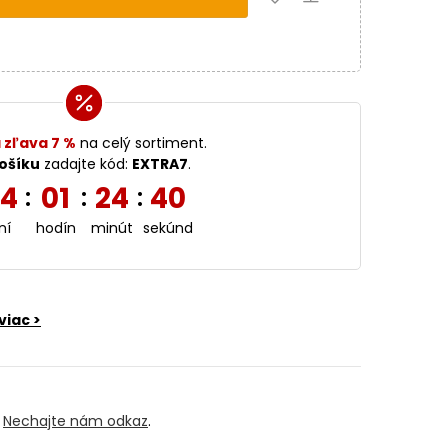
 zľava 7 %
na celý sortiment.
ošíku
zadajte kód:
EXTRA7
.
4
01
24
39
:
:
:
ní
hodín
minút
sekúnd
viac >
?
Nechajte nám odkaz
.