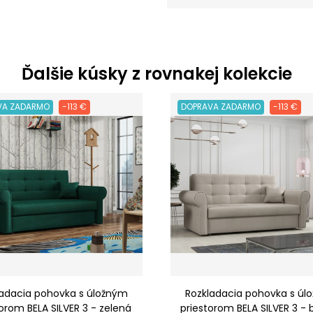
Ďalšie kúsky z rovnakej kolekcie
VA ZADARMO
-113 €
DOPRAVA ZADARMO
-113 €
ladacia pohovka s úložným
Rozkladacia pohovka s úl
orom BELA SILVER 3 - zelená
priestorom BELA SILVER 3 -