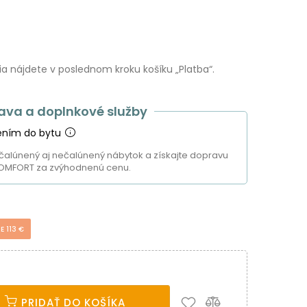
 nájdete v poslednom kroku košíku „Platba“.
ava a doplnkové služby
ením do bytu
čalúnený aj nečalúnený nábytok a získajte dopravu
OMFORT za zvýhodnenú cenu.
E 113 €
PRIDAŤ DO KOŠÍKA