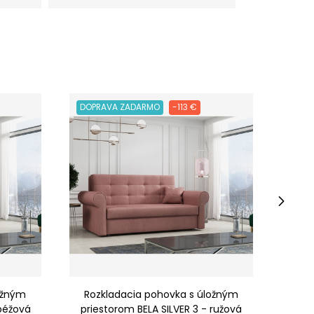
DOPRAVA ZADARMO
-113 €
DOPR
›
ožným
Rozkladacia pohovka s úložným
Roz
 béžová
priestorom BELA SILVER 3 - ružová
prie