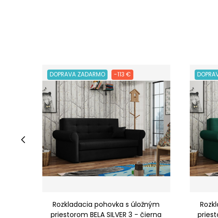
DOPRAVA ZADARMO
-113 €
DOPRA
‹
Rozkladacia pohovka s úložným
Rozk
priestorom BELA SILVER 3 - čierna
priest