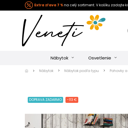
Extra zľava 7 %
na celý sortiment. V košíku zadajte 
Nábytok
Osvetlenie
Nábytok
Nábytok podľa typu
Pohovky a 
DOPRAVA ZADARMO
-113 €