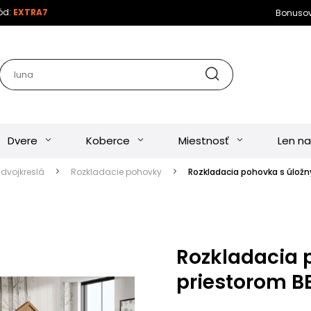
kód:
EXTRA7
Bonuso
Dvere
Koberce
Miestnosť
Len na
dvojkreslá
Rozkladacie pohovky
Rozkladacia pohovka s úložn
Rozkladacia 
priestorom BE