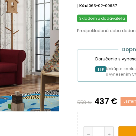
Kód
063-02-00637
Skladom u dodávateľa
Predpokladanú dobu dodania
Dopr
Doručenie s vynes
Nakúpte spolu 
TIP
s vynesením C
437 €
550 €
UŠETRIT