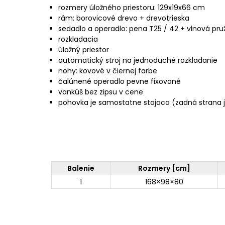
rozmery úložného priestoru: 129x19x66 cm
rám: borovicové drevo + drevotrieska
sedadlo a operadlo: pena T25 / 42 + vlnová pru
rozkladacia
úložný priestor
automatický stroj na jednoduché rozkladanie
nohy: kovové v čiernej farbe
čalúnené operadlo pevne fixované
vankúš bez zipsu v cene
pohovka je samostatne stojaca (zadná strana j
Balenie
Rozmery [cm]
1
168×98×80