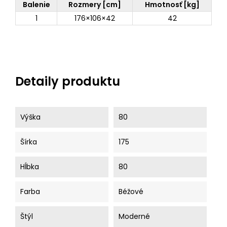
Balenie
Rozmery [cm]
Hmotnosť [kg]
1
176×106×42
42
Detaily produktu
Výška
80
Šírka
175
Hĺbka
80
Farba
Béžové
Štýl
Moderné