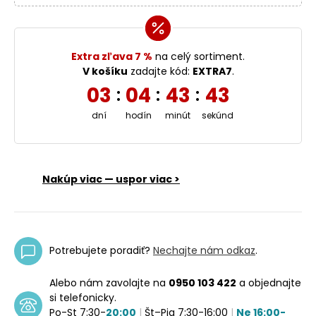
Extra zľava 7 %
na celý sortiment.
V košíku
zadajte kód:
EXTRA7
.
03
04
43
43
:
:
:
dní
hodín
minút
sekúnd
Nakúp viac — uspor viac >
Potrebujete poradiť?
Nechajte nám odkaz
.
Alebo nám zavolajte na
0950 103 422
a objednajte
si telefonicky.
Po-St 7:30-
20:00
|
Št–Pia 7:30-16:00
|
Ne 16:00-