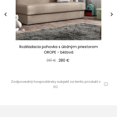
m
Rozkladacia pohovka s úložným priestorom
R
OROPE - béžová
Bežná cena
Cena
361 €
280 €
Zodpovedný hospodársky subjekt za tento produkt v
EÚ