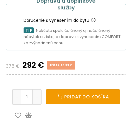
Doprava a doplnkové
služby
Doručenie s vynesením do bytu
TIP
Nakúpte spolu čalúnený aj nečalúnený
nábytok a získajte dopravu s vynesením COMFORT
za zvýhodnenú cenu.
292 €
375 €
UŠETRITE 83 €
PRIDAŤ DO KOŠÍKA