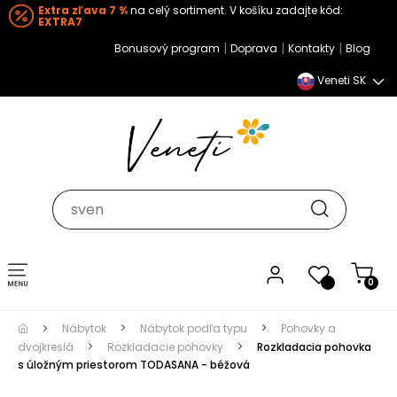
Extra zľava 7 %
na celý sortiment. V košíku zadajte kód:
EXTRA7
|
|
|
Bonusový program
Doprava
Kontakty
Blog
Veneti SK
Toggle navigation
0
Nábytok
Nábytok podľa typu
Pohovky a
dvojkreslá
Rozkladacie pohovky
Rozkladacia pohovka
s úložným priestorom TODASANA - béžová