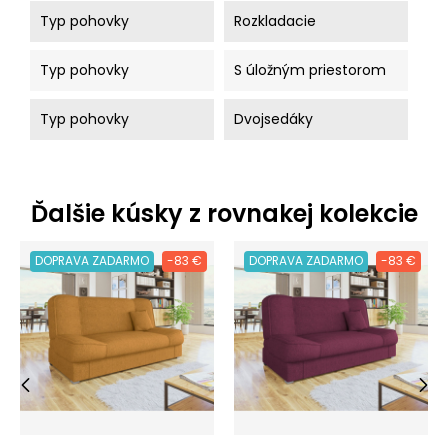
Typ pohovky
Rozkladacie
Typ pohovky
S úložným priestorom
Typ pohovky
Dvojsedáky
Ďalšie kúsky z rovnakej kolekcie
DOPRAVA ZADARMO
-83 €
DOPRAVA ZADARMO
-83 €
‹
›