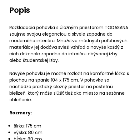
Popis
Rozkladacia pohovka s úložným priestorom TODASANA
zaujme svojou eleganciou a skvele zapadne do
moderného interiéru. Množstvo módnych poťahových
materiálov jej dodáva svieži vzhľad a navyše každý z
nich dokonale zapadne do interiéru obývacej izby
alebo študentskej izby.
Navyše pohovku je možné rozložiť na komfortné lôžko s
plochou na spanie 104 x 175 cm. V pohovke sa
nachádza praktický úložný priestor na posteľnú
bielizeň, ktorý môže slúžiť tiež ako miesto na sezónne
oblečenie.
Rozmery:
šírka: 175 cm
výška: 80 cm
hĺbka: 80 cm