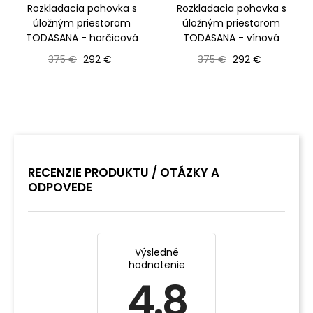
Rozkladacia pohovka s
Rozkladacia pohovka s
úložným priestorom
úložným priestorom
TODASANA - horčicová
TODASANA - vínová
Bežná cena
Cena
Bežná cena
Cena
375 €
292 €
375 €
292 €
RECENZIE PRODUKTU / OTÁZKY A
ODPOVEDE
Výsledné
hodnotenie
4.8