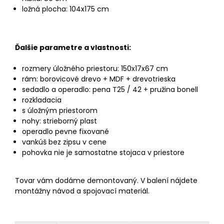
ložná plocha: 104x175 cm
Ďalšie parametre a vlastnosti:
rozmery úložného priestoru: 150x17x67 cm
rám: borovicové drevo + MDF + drevotrieska
sedadlo a operadlo: pena T25 / 42 + pružina bonell
rozkladacia
s úložným priestorom
nohy: strieborný plast
operadlo pevne fixované
vankúš bez zipsu v cene
pohovka nie je samostatne stojaca v priestore
Tovar vám dodáme demontovaný. V balení nájdete
montážny návod a spojovací materiál.