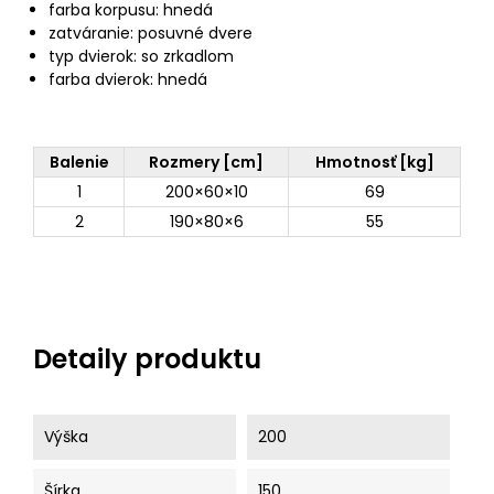
farba korpusu: hnedá
zatváranie: posuvné dvere
typ dvierok: so zrkadlom
farba dvierok: hnedá
Balenie
Rozmery [cm]
Hmotnosť [kg]
1
200×60×10
69
2
190×80×6
55
Detaily produktu
Výška
200
Šírka
150