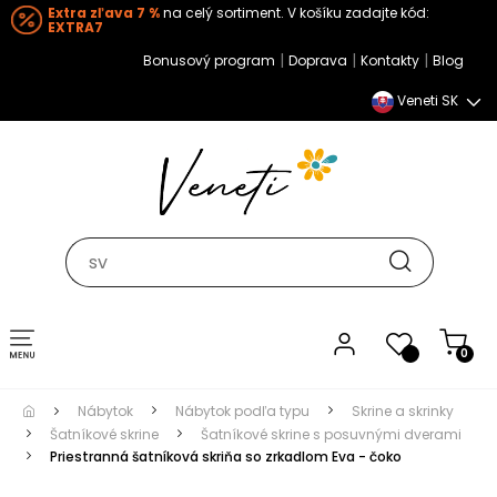
Extra zľava 7 %
na celý sortiment. V košíku zadajte kód:
EXTRA7
|
|
|
Bonusový program
Doprava
Kontakty
Blog
Veneti SK
Toggle navigation
0
Nábytok
Nábytok podľa typu
Skrine a skrinky
Šatníkové skrine
Šatníkové skrine s posuvnými dverami
Priestranná šatníková skriňa so zrkadlom Eva - čoko