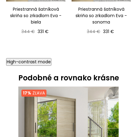
Priestranná šatníková
Priestranná šatníková
skriňa so zrkadlom Eva -
skriňa so zrkadlom Eva -
biela
sonoma
Bežná cena
Cena
Bežná cena
Cena
344 €
331 €
344 €
331 €
High-contrast mode
Podobné a rovnako krásne
17%
ZĽAVA