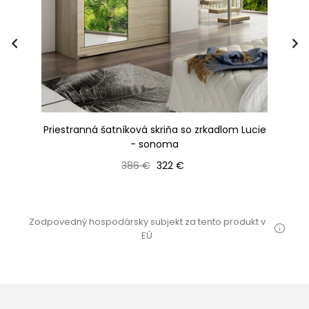
ris
Priestranná šatníková skriňa so zrkadlom Lucie
- sonoma
Bežná cena
Cena
386 €
322 €
Zodpovedný hospodársky subjekt za tento produkt v
EÚ