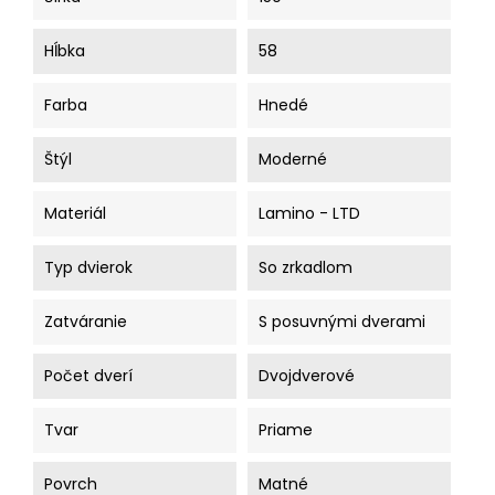
Hĺbka
58
Farba
Hnedé
Štýl
Moderné
Materiál
Lamino - LTD
Typ dvierok
So zrkadlom
Zatváranie
S posuvnými dverami
Počet dverí
Dvojdverové
Tvar
Priame
Povrch
Matné