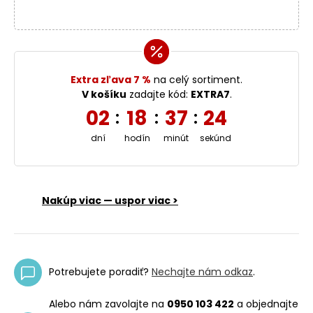
Extra zľava 7 %
na celý sortiment.
V košíku
zadajte kód:
EXTRA7
.
02
18
37
23
:
:
:
dní
hodín
minút
sekúnd
Nakúp viac — uspor viac >
Potrebujete poradiť?
Nechajte nám odkaz
.
Alebo nám zavolajte na
0950 103 422
a objednajte