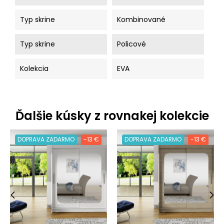
Typ skrine
Kombinované
Typ skrine
Policové
Kolekcia
EVA
Ďalšie kúsky z rovnakej kolekcie
DOPRAVA ZADARMO
-13 €
DOPRAVA ZADARMO
-13 €
‹
›