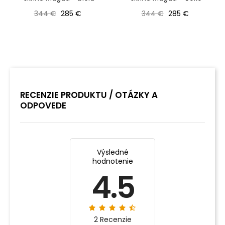
Bežná cena
Cena
Bežná cena
Cena
344 €
285 €
344 €
285 €
RECENZIE PRODUKTU / OTÁZKY A
ODPOVEDE
Výsledné
hodnotenie
4.5
2 Recenzie