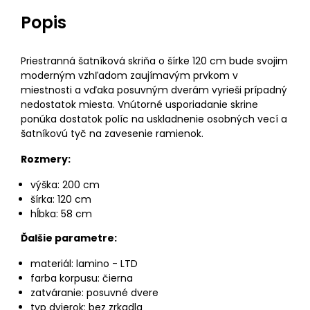
Popis
Priestranná šatníková skriňa o šírke 120 cm bude svojim
moderným vzhľadom zaujímavým prvkom v
miestnosti a vďaka posuvným dverám vyrieši prípadný
nedostatok miesta. Vnútorné usporiadanie skrine
ponúka dostatok políc na uskladnenie osobných vecí a
šatníkovú tyč na zavesenie ramienok.
Rozmery:
výška: 200 cm
šírka: 120 cm
hĺbka: 58 cm
Ďalšie parametre:
materiál: lamino - LTD
farba korpusu: čierna
zatváranie: posuvné dvere
typ dvierok: bez zrkadla