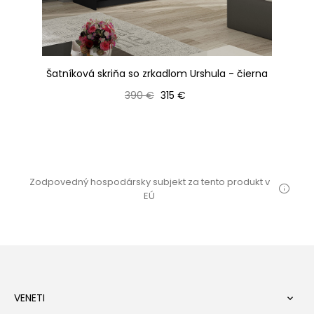
120
Šatníková skriňa so zrkadlom Urshula - čierna
Š
Bežná cena
Cena
390 €
315 €
Zodpovedný hospodársky subjekt za tento produkt v
EÚ
VENETI
