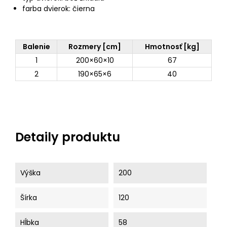
farba dvierok: čierna
Balenie
Rozmery [cm]
Hmotnosť [kg]
1
200×60×10
67
2
190×65×6
40
Detaily produktu
Výška
200
Šírka
120
Hĺbka
58