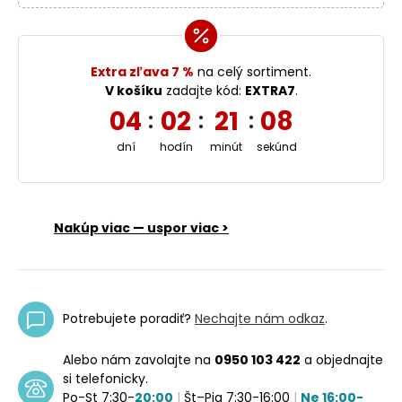
Extra zľava 7 %
na celý sortiment.
V košíku
zadajte kód:
EXTRA7
.
04
02
21
08
:
:
:
dní
hodín
minút
sekúnd
Nakúp viac — uspor viac >
Potrebujete poradiť?
Nechajte nám odkaz
.
Alebo nám zavolajte na
0950 103 422
a objednajte
si telefonicky.
Po-St 7:30-
20:00
|
Št–Pia 7:30-16:00
|
Ne 16:00-