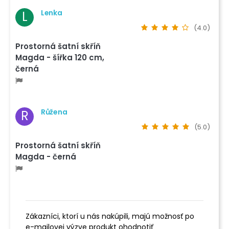
Lenka
L
(4.0)
Prostorná šatní skříň
Magda - šířka 120 cm,
černá
Růžena
R
(5.0)
Prostorná šatní skříň
Magda - černá
Zákazníci, ktorí u nás nakúpili, majú možnosť po
e-mailovej výzve produkt ohodnotiť