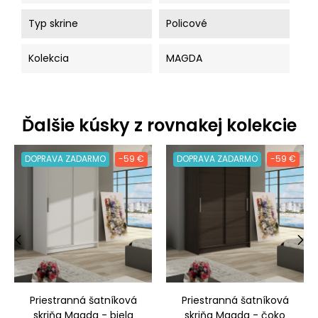
Typ skrine
Policové
Kolekcia
MAGDA
Ďalšie kúsky z rovnakej kolekcie
DOPRAVA ZADARMO
-59 €
DOPRAVA ZADARMO
-59 €
‹
›
Priestranná šatníková
Priestranná šatníková
skriňa Magda - biela
skriňa Magda - čoko