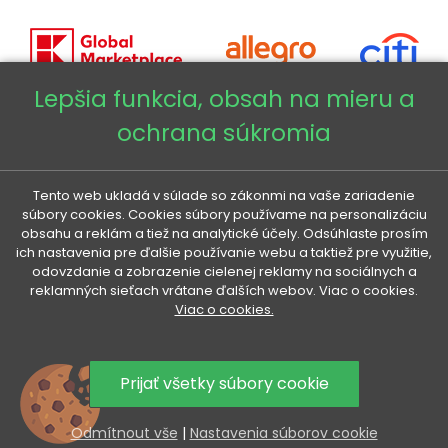
Lepšia funkcia, obsah na mieru a
ochrana súkromia
Copyright © 2026 - Veneti™
Veneti SK
Tento web ukladá v súlade so zákonmi na vaše zariadenie
súbory cookies. Cookies súbory používame na personalizáciu
obsahu a reklám a tiež na analytické účely. Odsúhlaste prosím
Veneti CZ
ich nastavenia pre ďalšie používanie webu a taktiež pre využitie,
odovzdanie a zobrazenie cielenej reklamy na sociálnych a
reklamných sieťach vrátane ďalších webov. Viac o cookies.
Veneti DE
Viac o cookies.
Veneti HU
Prijať všetky súbory cookie
Odmítnout vše
|
Nastavenia súborov cookie