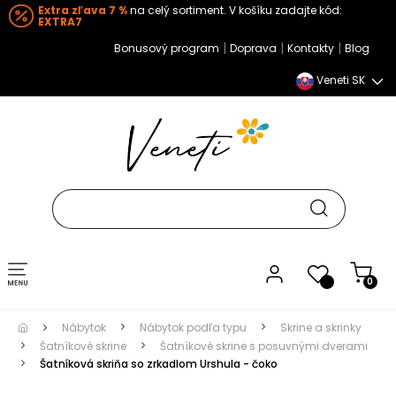
Extra zľava 7 %
na celý sortiment. V košíku zadajte kód:
EXTRA7
|
|
|
Bonusový program
Doprava
Kontakty
Blog
Veneti SK
Toggle navigation
0
Nábytok
Nábytok podľa typu
Skrine a skrinky
Šatníkové skrine
Šatníkové skrine s posuvnými dverami
Šatníková skriňa so zrkadlom Urshula - čoko