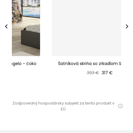
ko
Šatníková skriňa so zrkadlom Sara - čoko
Bežná cena
Cena
393 €
317 €
Zodpovedný hospodársky subjekt za tento produkt v
EÚ