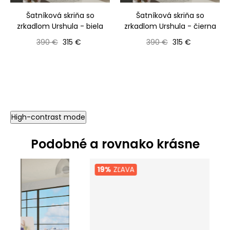
Šatníková skriňa so
Šatníková skriňa so
zrkadlom Urshula - biela
zrkadlom Urshula - čierna
Bežná cena
Cena
Bežná cena
Cena
390 €
315 €
390 €
315 €
High-contrast mode
Podobné a rovnako krásne
19%
ZĽAVA