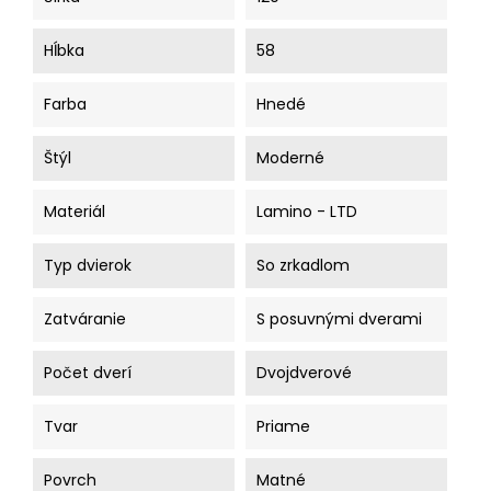
Hĺbka
58
Farba
Hnedé
Štýl
Moderné
Materiál
Lamino - LTD
Typ dvierok
So zrkadlom
Zatváranie
S posuvnými dverami
Počet dverí
Dvojdverové
Tvar
Priame
Povrch
Matné