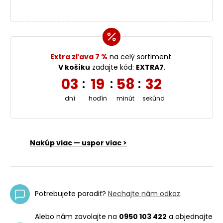
Extra zľava 7 %
na celý sortiment.
V košíku
zadajte kód:
EXTRA7
.
03
19
58
32
:
:
:
dní
hodín
minút
sekúnd
Nakúp viac — uspor viac >
Potrebujete poradiť?
Nechajte nám odkaz
.
Alebo nám zavolajte na
0950 103 422
a objednajte