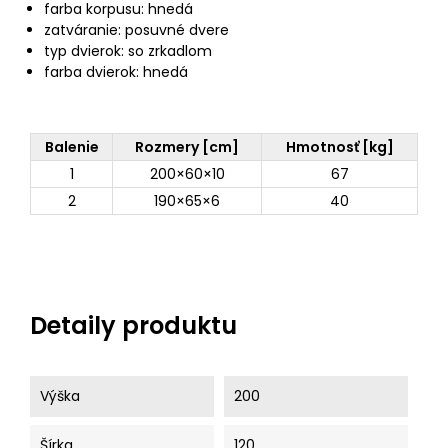
farba korpusu: hnedá
zatváranie: posuvné dvere
typ dvierok: so zrkadlom
farba dvierok: hnedá
Balenie
Rozmery [cm]
Hmotnosť [kg]
1
200×60×10
67
2
190×65×6
40
Detaily produktu
Výška
200
Šírka
120