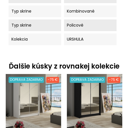
Typ skrine
Kombinované
Typ skrine
Policové
Kolekcia
URSHULA
Ďalšie kúsky z rovnakej kolekcie
DOPRAVA ZADARMO
-75 €
DOPRAVA ZADARMO
-75 €
‹
›