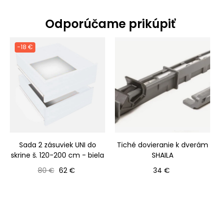
Odporúčame prikúpiť
-18 €
Sada 2 zásuviek UNI do
Tiché dovieranie k dverám
skrine š. 120-200 cm - biela
SHAILA
Bežná cena
Cena
Cena
80 €
62 €
34 €