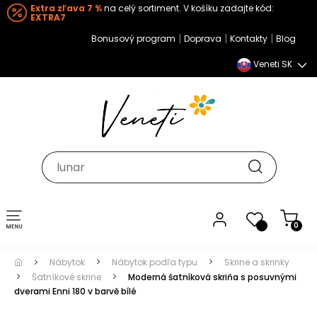
Extra zľava 7 %
na celý sortiment. V košíku zadajte kód:
EXTRA7
|
|
|
Bonusový program
Doprava
Kontakty
Blog
Veneti SK
Toggle navigation
0
Nábytok
Nábytok podľa typu
Skrine a skrinky
Šatníkové skrine
Moderná šatníková skriňa s posuvnými
dverami Enni 180 v barvě bílé