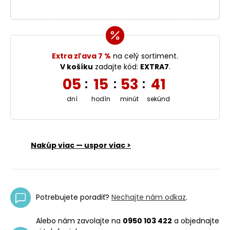
Extra zľava 7 %
na celý sortiment.
V košíku
zadajte kód:
EXTRA7
.
05
15
53
41
:
:
:
dní
hodín
minút
sekúnd
Nakúp viac — uspor viac >
Potrebujete poradiť?
Nechajte nám odkaz
.
Alebo nám zavolajte na
0950 103 422
a objednajte