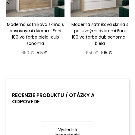
‹
›
Moderná šatníková skriňa s
Moderná šatníková skriňa s
posuvnými dverami Enni
posuvnými dverami Enni
180 vo farbe biela-dub
180 vo farbe dub sonoma-
sonoma
biela
Bežná cena
Cena
Bežná cena
Cena
650 €
515 €
650 €
515 €
RECENZIE PRODUKTU / OTÁZKY A
ODPOVEDE
Výsledné
hodnotenie