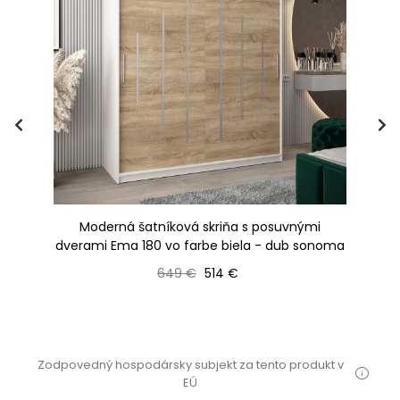
Moderná šatníková skriňa s posuvnými
a /
dverami Ema 180 vo farbe biela - dub sonoma
Bežná cena
Cena
649 €
514 €
Zodpovedný hospodársky subjekt za tento produkt v
EÚ