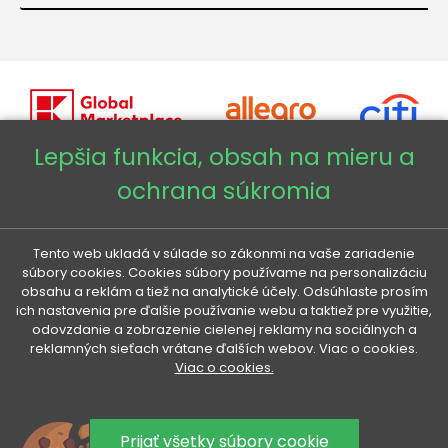
Lepšia funkcia, obsah na mieru a
ochrana súkromia
Copyright © 2026 - Veneti™
Veneti SK
Tento web ukladá v súlade so zákonmi na vaše zariadenie
súbory cookies. Cookies súbory používame na personalizáciu
obsahu a reklám a tiež na analytické účely. Odsúhlaste prosím
Veneti CZ
ich nastavenia pre ďalšie používanie webu a taktiež pre využitie,
odovzdanie a zobrazenie cielenej reklamy na sociálnych a
reklamných sieťach vrátane ďalších webov. Viac o cookies.
Veneti DE
Viac o cookies.
Veneti HU
Prijať všetky súbory cookie