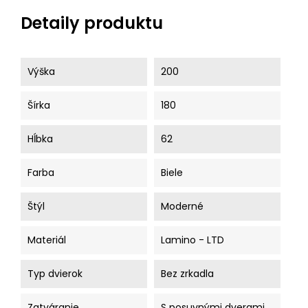
Detaily produktu
Výška
200
Šírka
180
Hĺbka
62
Farba
Biele
Štýl
Moderné
Materiál
Lamino - LTD
Typ dvierok
Bez zrkadla
Zatváranie
S posuvnými dverami