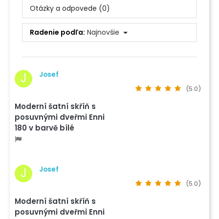
Otázky a odpovede (0)
Radenie podľa:
Najnovšie
Josef
J
(5.0)
Moderní šatní skříň s
posuvnými dveřmi Enni
180 v barvě bílé
Josef
J
(5.0)
Moderní šatní skříň s
posuvnými dveřmi Enni