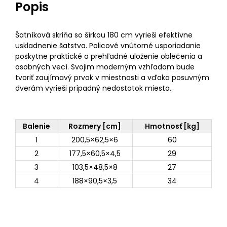
Popis
Šatníková skriňa so šírkou 180 cm vyrieši efektívne
uskladnenie šatstva. Policové vnútorné usporiadanie
poskytne praktické a prehľadné uloženie oblečenia a
osobných vecí. Svojim moderným vzhľadom bude
tvoriť zaujímavý prvok v miestnosti a vďaka posuvným
dverám vyrieši prípadný nedostatok miesta.
Balenie
Rozmery [cm]
Hmotnosť [kg]
1
200,5×62,5×6
60
2
177,5×60,5×4,5
29
3
103,5×48,5×8
27
4
188×90,5×3,5
34